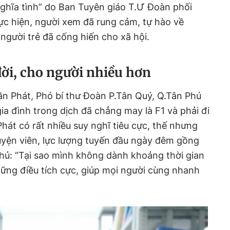
ghĩa tình” do Ban Tuyên giáo T.Ư Đoàn phối
ực hiện, người xem đã rung cảm, tự hào về
người trẻ đã cống hiến cho xã hội.
ời, cho người nhiều hơn
Văn Phát, Phó bí thư Đoàn P.Tân Quý, Q.Tân Phú
ia đình trong dịch đã chẳng may là F1 và phải đi
Phát có rất nhiều suy nghĩ tiêu cực, thế nhưng
uyện viên, lực lượng tuyến đầu ngày đêm gồng
hủ: “Tại sao mình không dành khoảng thời gian
những điều tích cực, giúp mọi người cùng nhanh