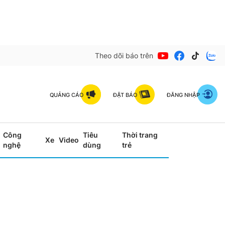
Theo dõi báo trên
QUẢNG CÁO
ĐẶT BÁO
ĐĂNG NHẬP
Công
Tiêu
Thời trang
Xe
Video
nghệ
dùng
trẻ