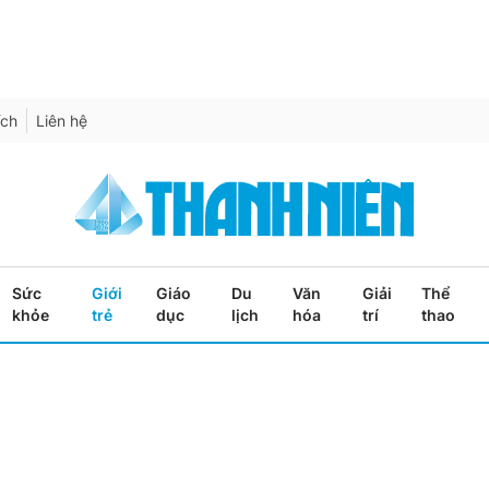
ích
Liên hệ
Sức
Giới
Giáo
Du
Văn
Giải
Thể
khỏe
trẻ
dục
lịch
hóa
trí
thao