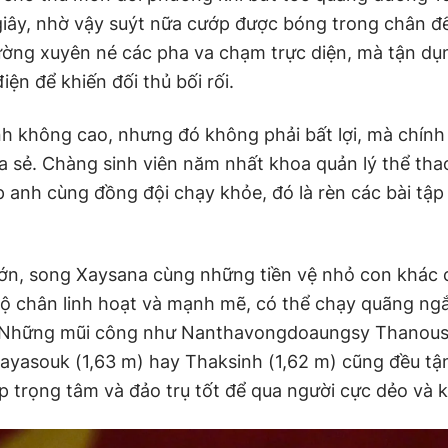
 giây, nhờ vậy suýt nữa cướp được bóng trong chân để
ờng xuyên né các pha va chạm trực diện, mà tận dụ
ện để khiến đối thủ bối rối.
nh không cao, nhưng đó không phải bất lợi, mà chính l
a sẻ. Chàng sinh viên năm nhất khoa quản lý thể th
p anh cùng đồng đội chạy khỏe, đó là rèn các bài tập 
ớn, song Xaysana cùng những tiền vệ nhỏ con khác 
ộ chân linh hoạt và mạnh mẽ, có thể chạy quãng ng
. Những mũi công như Nanthavongdoaungsy Thanousa
ayasouk (1,63 m) hay Thaksinh (1,62 m) cũng đều tậ
p trọng tâm và đảo trụ tốt để qua người cực dẻo và 