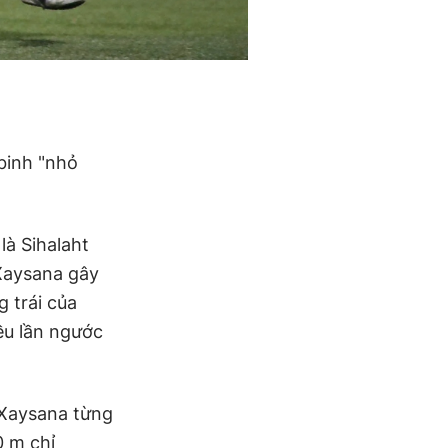
binh "nhỏ
là Sihalaht
 Xaysana gây
 trái của
ều lần ngước
 Xaysana từng
0 m chỉ