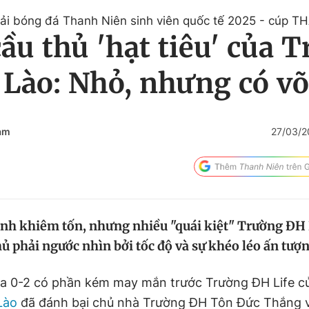
ải bóng đá Thanh Niên sinh viên quốc tế 2025 - cúp T
ầu thủ 'hạt tiêu' của 
Lào: Nhỏ, nhưng có võ
am
27/03/2
ình khiêm tốn, nhưng nhiều "quái kiệt" Trường ĐH
hủ phải ngước nhìn bởi tốc độ và sự khéo léo ấn tượn
ua 0-2 có phần kém may mắn trước Trường ĐH Life c
Lào
đã đánh bại chủ nhà Trường ĐH Tôn Đức Thắng vớ