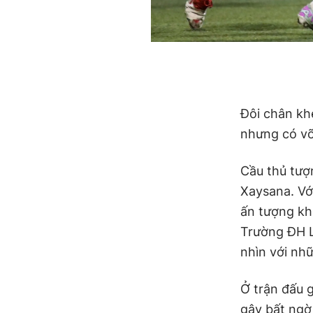
Đôi chân kh
nhưng có võ"
Cầu thủ tượ
Xaysana. Vớ
ấn tượng khi
Trường ĐH L
nhìn với nhữ
Ở trận đấu 
gây bất ngờ