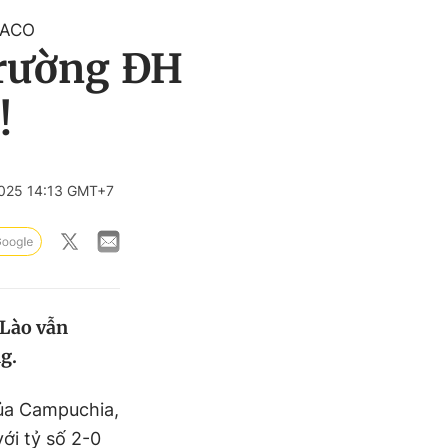
HACO
Trường ĐH
!
025 14:13 GMT+7
 Lào vẫn
g.
ủa Campuchia,
i tỷ số 2-0