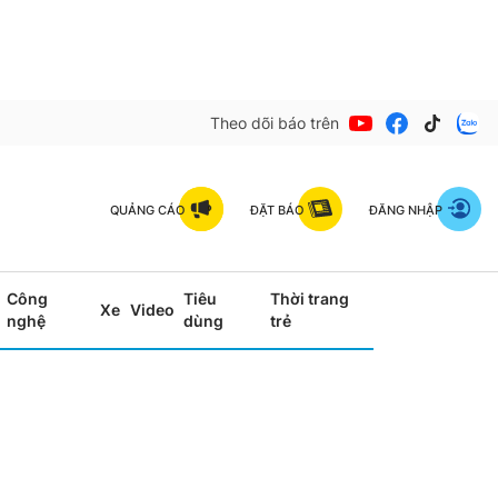
Theo dõi báo trên
QUẢNG CÁO
ĐẶT BÁO
ĐĂNG NHẬP
Công
Tiêu
Thời trang
Xe
Video
nghệ
dùng
trẻ