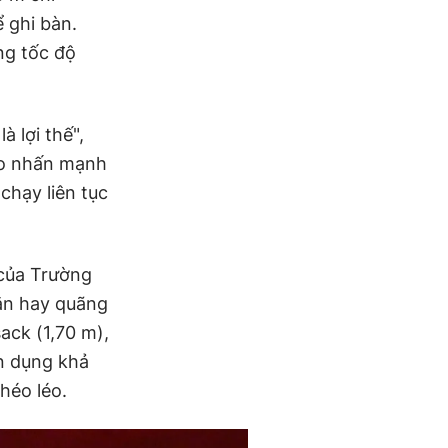
 ghi bàn.
ng tốc độ
à lợi thế",
ao nhấn mạnh
chạy liên tục
của Trường
ắn hay quãng
ck (1,70 m),
n dụng khả
khéo léo.