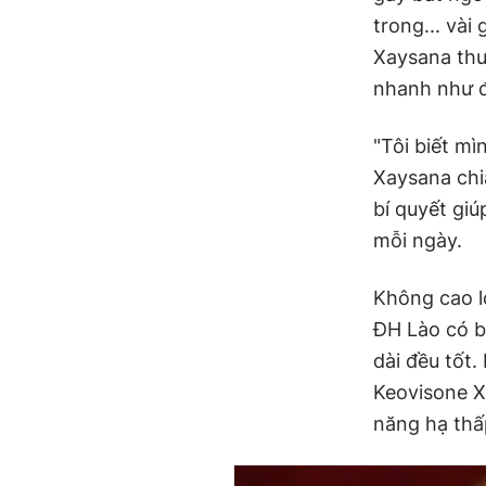
trong... vài
Xaysana thư
nhanh như đi
"Tôi biết mì
Xaysana chi
bí quyết giú
mỗi ngày.
Không cao l
ĐH Lào có b
dài đều tốt
Keovisone X
năng hạ thấ