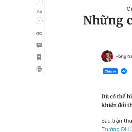
Gi
Những c
Hồng N
Chia sẻ
Dù có thể h
khiến đối t
Sau trận th
Trường ĐH 