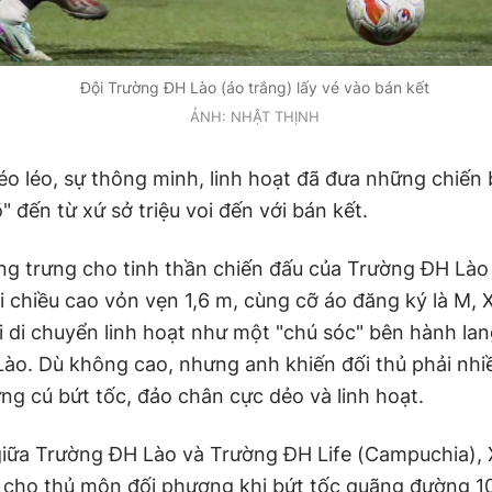
Đội Trường ĐH Lào (áo trắng) lấy vé vào bán kết
ẢNH: NHẬT THỊNH
éo léo, sự thông minh, linh hoạt đã đưa những chiến 
 đến từ xứ sở triệu voi đến với bán kết.
ng trưng cho tinh thần chiến đấu của Trường ĐH Lào 
i chiều cao vỏn vẹn 1,6 m, cùng cỡ áo đăng ký là M,
 di chuyển linh hoạt như một "chú sóc" bên hành lang
ào. Dù không cao, nhưng anh khiến đối thủ phải nhi
ng cú bứt tốc, đảo chân cực dẻo và linh hoạt.
giữa Trường ĐH Lào và Trường ĐH Life (Campuchia),
 cho thủ môn đối phương khi bứt tốc quãng đường 1