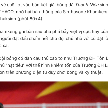
vé cuối lọt vào bán kết giải bóng đá
Thanh Niên
sinh
THACO, nhờ hai bàn thắng của Sinthasone Khamkeng
haksinh (phút 80+4).
hamkeng ghi bàn sau pha phá bẫy việt vị cực hay của
 người đặt dấu chấm hết cho đội chủ nhà với cú đặt 
c xa.
 đội bóng có dàn cầu thủ cao to như Trường ĐH Tôn 
hủ "hạt tiêu" với thể hình khiêm tốn của Trường ĐH 
ơn trên phương diện tư duy chơi bóng và kỹ thuật.