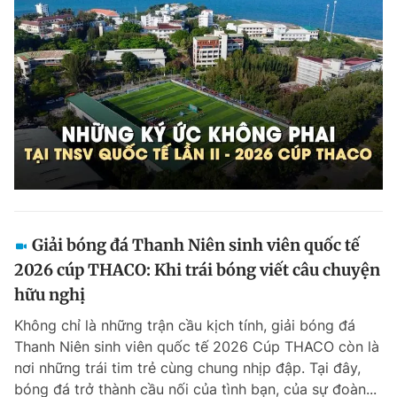
Giấy phép xuất bản số 110/GP - BTTTT cấp ngày 24.3.2020
© 2003-2026 Bản quyền thuộc về Báo Thanh Niên. Cấm sao chép
dưới mọi hình thức nếu không có sự chấp thuận bằng văn bản.
Phát triển bởi ePi Technologies, JSC.
Giải bóng đá Thanh Niên sinh viên quốc tế
2026 cúp THACO: Khi trái bóng viết câu chuyện
hữu nghị
Không chỉ là những trận cầu kịch tính, giải bóng đá
Thanh Niên sinh viên quốc tế 2026 Cúp THACO còn là
nơi những trái tim trẻ cùng chung nhịp đập. Tại đây,
bóng đá trở thành cầu nối của tình bạn, của sự đoàn...