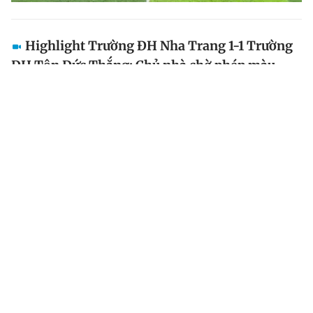
Highlight Trường ĐH Nha Trang 1-1 Trường
ĐH Tôn Đức Thắng: Chủ nhà chờ phép màu
Trận hòa 1-1 trước Trường ĐH Tôn Đức Thắng ở lượt
cuối bảng A khiến Trường ĐH Nha Trang chưa thể tự
quyết tấm vé vào tứ kết. Đội chủ nhà phải chờ kết quả
ở các bảng còn lại để biết có góp mặt ở vòng...