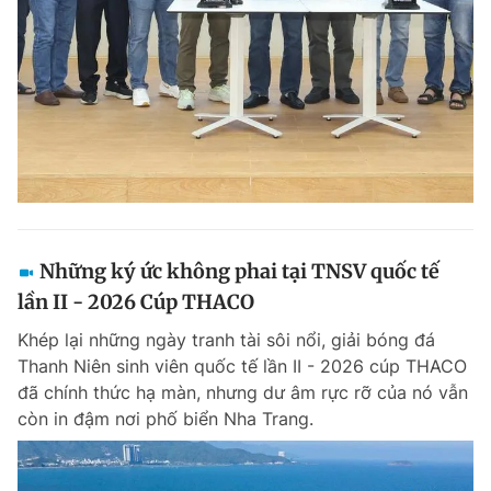
Đọc Thanh Niên trên điện thoại
Theo dõi báo trên
Những ký ức không phai tại TNSV quốc tế
Hotline
Liên hệ quảng cáo
0906 645 777
0908 780 404
lần II - 2026 Cúp THACO
Khép lại những ngày tranh tài sôi nổi, giải bóng đá
Đặt báo
Quảng cáo
RSS
Tòa soạn
Chính sách bảo m
Thanh Niên sinh viên quốc tế lần II - 2026 cúp THACO
đã chính thức hạ màn, nhưng dư âm rực rỡ của nó vẫn
Tổng biên tập: Nguyễn Ngọc Toàn
Phó tổng biên tập thường trực: Hải Thành
còn in đậm nơi phố biển Nha Trang.
Phó tổng biên tập: Lâm Hiếu Dũng
Phó tổng biên tập: Trần Việt Hưng
Tổng thư ký tòa soạn: Đức Trung