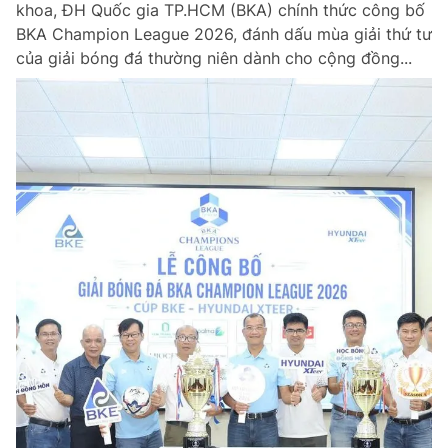
khoa, ĐH Quốc gia TP.HCM (BKA) chính thức công bố
Chuyên mục khác
BKA Champion League 2026, đánh dấu mùa giải thứ tư
Tin đã xem
của giải bóng đá thường niên dành cho cộng đồng...
Chào ngày mới
Tin 24h
Đăng xuất
Tin thị trường
Tin 360
Video
Magazine
Sản phẩm khác
Tiện ích
Bạn cần biết
Thông tin tòa soạn
Liên hệ quảng cáo