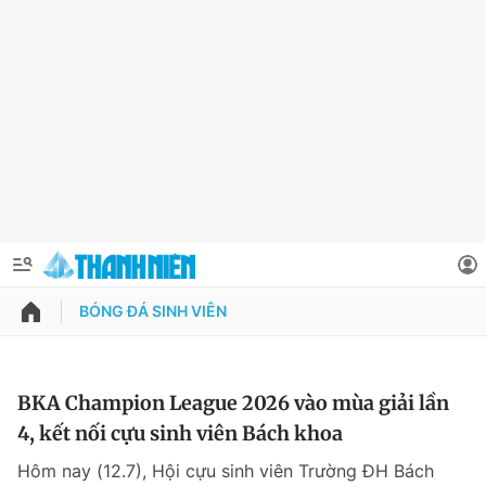
BÓNG ĐÁ SINH VIÊN
QUẢNG CÁO
ĐẶT BÁO
Thông tin tài khoản
BKA Champion League 2026 vào mùa giải lần
4, kết nối cựu sinh viên Bách khoa
Đổi mật khẩu
Chuyên mục
Hôm nay (12.7), Hội cựu sinh viên Trường ĐH Bách
Tin đã lưu