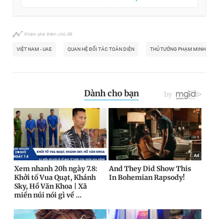
Khám phá thêm chủ đề
VIỆT NAM - UAE
QUAN HỆ ĐỐI TÁC TOÀN DIỆN
THỦ TƯỚNG PHẠM MINH CHÍ