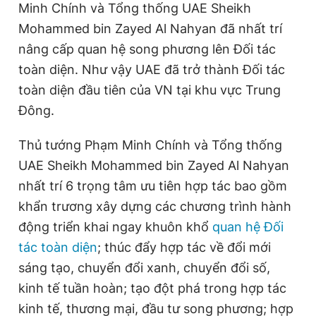
Minh Chính và Tổng thống UAE Sheikh
Mohammed bin Zayed Al Nahyan đã nhất trí
nâng cấp quan hệ song phương lên Đối tác
Đọc Thanh Niên trên điện thoại
toàn diện. Như vậy UAE đã trở thành Đối tác
toàn diện đầu tiên của VN tại khu vực Trung
Đông.
Theo dõi báo trên
Thủ tướng Phạm Minh Chính và Tổng thống
UAE Sheikh Mohammed bin Zayed Al Nahyan
Hotline
Liên hệ quảng cáo
nhất trí 6 trọng tâm ưu tiên hợp tác bao gồm
0906 645 777
0908 780 404
khẩn trương xây dựng các chương trình hành
động triển khai ngay khuôn khổ
quan hệ Đối
Đặt báo
Quảng cáo
RSS
Tòa soạn
Chính sách bảo
tác toàn diện
; thúc đẩy hợp tác về đổi mới
Tổng biên tập: Nguyễn Ngọc Toàn
sáng tạo, chuyển đổi xanh, chuyển đổi số,
Phó tổng biên tập thường trực: Hải Thành
Phó tổng biên tập: Lâm Hiếu Dũng
kinh tế tuần hoàn; tạo đột phá trong hợp tác
Phó tổng biên tập: Trần Việt Hưng
Tổng thư ký tòa soạn: Đức Trung
kinh tế, thương mại, đầu tư song phương; hợp