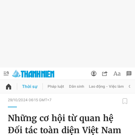
Thời sự
Pháp luật
Dân sinh
Lao động - Việc làm
Quy
QUẢNG CÁO
ĐẶT BÁO
29/10/2024 06:15 GMT+7
Thông tin tài khoản
Những cơ hội từ quan hệ
Đổi mật khẩu
Chuyên mục
Đối tác toàn diện Việt Nam
Tin đã lưu