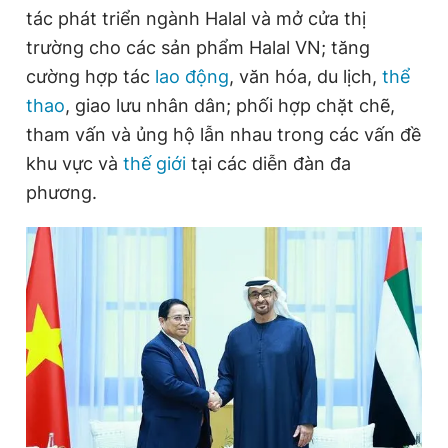
tác phát triển ngành Halal và mở cửa thị
Giấy phép xuất bản số 110/GP - BTTTT cấp ngày 24.3.2020
© 2003-2026 Bản quyền thuộc về Báo Thanh Niên. Cấm sao
trường cho các sản phẩm Halal VN; tăng
chép dưới mọi hình thức nếu không có sự chấp thuận bằng văn
bản. Phát triển bởi ePi Technologies, JSC.
cường hợp tác
lao động
, văn hóa, du lịch,
thể
thao
, giao lưu nhân dân; phối hợp chặt chẽ,
tham vấn và ủng hộ lẫn nhau trong các vấn đề
khu vực và
thế giới
tại các diễn đàn đa
phương.