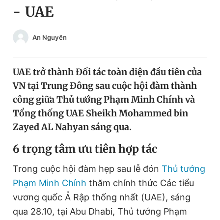
- UAE
Chuyên mục khác
Tin đã xem
Chào ngày mới
Tin 24h
An Nguyên
Đăng xuất
Tin thị trường
Tin 360
UAE trở thành Đối tác toàn diện đầu tiên của
VN tại Trung Đông sau cuộc hội đàm thành
Video
Magazine
công giữa Thủ tướng Phạm Minh Chính và
Tổng thống UAE Sheikh Mohammed bin
Zayed AL Nahyan sáng qua.
Sản phẩm khác
6 trọng tâm ưu tiên hợp tác
Tiện ích
Bạn cần biết
Trong cuộc hội đàm hẹp sau lễ đón
Thủ tướng
Thông tin tòa soạn
Liên hệ quảng cáo
Phạm Minh Chính
thăm chính thức Các tiểu
vương quốc Ả Rập thống nhất (UAE), sáng
qua 28.10, tại Abu Dhabi, Thủ tướng Phạm