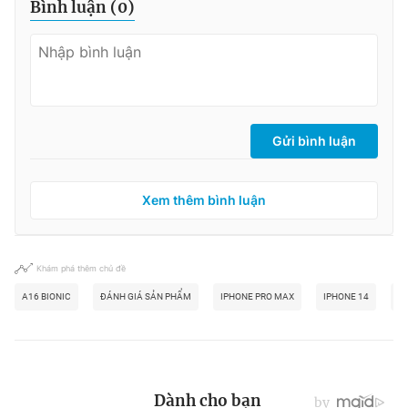
Bình luận (
0
)
Gửi bình luận
Xem thêm bình luận
Khám phá thêm chủ đề
A16 BIONIC
ĐÁNH GIÁ SẢN PHẨM
IPHONE PRO MAX
IPHONE 14
A