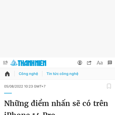
Công nghệ
Tin tức công nghệ
QUẢNG CÁO
ĐẶT BÁO
05/08/2022 10:23 GMT+7
Thông tin tài khoản
Những điểm nhấn sẽ có trên
Đổi mật khẩu
Chuyên mục
Tin đã lưu