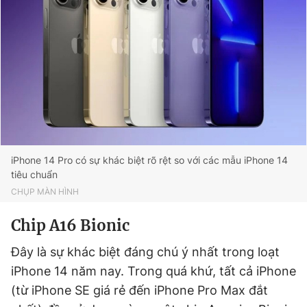
Đọc Thanh Niên trên điện thoại
Theo dõi báo trên
iPhone 14 Pro có sự khác biệt rõ rệt so với các mẫu iPhone 14
Hotline
Liên hệ quảng cáo
tiêu chuẩn
0906 645 777
0908 780 404
CHỤP MÀN HÌNH
Chip A16 Bionic
Đặt báo
Quảng cáo
RSS
Tòa soạn
Chính sách bảo
Tổng biên tập: Nguyễn Ngọc Toàn
Đây là sự khác biệt đáng chú ý nhất trong loạt
Phó tổng biên tập thường trực: Hải Thành
iPhone 14 năm nay. Trong quá khứ, tất cả iPhone
Phó tổng biên tập: Lâm Hiếu Dũng
Phó tổng biên tập: Trần Việt Hưng
(từ iPhone SE giá rẻ đến iPhone Pro Max đắt
Tổng thư ký tòa soạn: Đức Trung