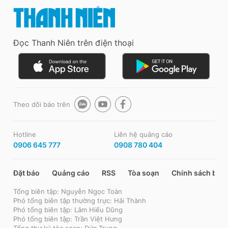
Đọc Thanh Niên trên điện thoại
Theo dõi báo trên
Hotline
Liên hệ quảng cáo
0906 645 777
0908 780 404
Đặt báo
Quảng cáo
RSS
Tòa soạn
Chính sách bảo
Tổng biên tập: Nguyễn Ngọc Toàn
Phó tổng biên tập thường trực: Hải Thành
Phó tổng biên tập: Lâm Hiếu Dũng
Phó tổng biên tập: Trần Việt Hưng
Tổng thư ký tòa soạn: Đức Trung