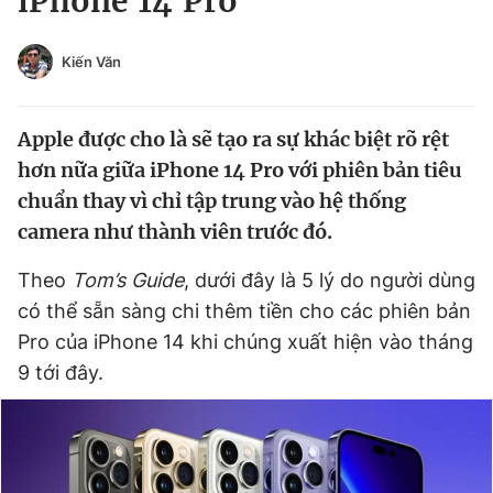
iPhone 14 Pro
Chuyên mục khác
Tin đã xem
Kiến Văn
Chào ngày mới
Tin 24h
Đăng xuất
Apple được cho là sẽ tạo ra sự khác biệt rõ rệt
Tin thị trường
Tin 360
hơn nữa giữa iPhone 14 Pro với phiên bản tiêu
chuẩn thay vì chỉ tập trung vào hệ thống
Video
Magazine
camera như thành viên trước đó.
Theo
Tom’s Guide
, dưới đây là 5 lý do người dùng
Sản phẩm khác
có thể sẵn sàng chi thêm tiền cho các phiên bản
Tiện ích
Bạn cần biết
Pro của iPhone 14 khi chúng xuất hiện vào tháng
9 tới đây.
Thông tin tòa soạn
Liên hệ quảng cáo