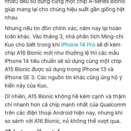
nhất) đều sử dụng cùng một chip A-series Bionic
Giấy phép xuất bản số 110/GP - BTTTT cấp ngày 24.3.2020
giúp mang lại cho chúng hiệu suất gần giống hệt
© 2003-2026 Bản quyền thuộc về Báo Thanh Niên. Cấm sao
chép dưới mọi hình thức nếu không có sự chấp thuận bằng văn
nhau.
bản. Phát triển bởi ePi Technologies, JSC.
Nhưng nếu tin đồn chính xác, năm nay lại hoàn
toàn khác. Vào tháng 3, nhà phân tích Ming-chi
Kuo cho biết trong khi
iPhone 14 Pro
sẽ đi kèm
chip A16 Bionic mới như thường lệ thì các mẫu
iPhone 14 tiêu chuẩn sẽ sử dụng cùng một chip
A15 Bionic được sử dụng trong iPhone 13 và
iPhone SE 3. Các nguồn tin khác cũng ủng hộ ý
kiến này của Kuo.
Dĩ nhiên, A15 Bionic không hề kém cạnh và thậm
chí nhanh hơn cả chip mạnh nhất của Qualcomm
trên các điện thoại Android hiện nay, nhưng khi
so sánh với A16 Bionic, nó không thể vượt qua.