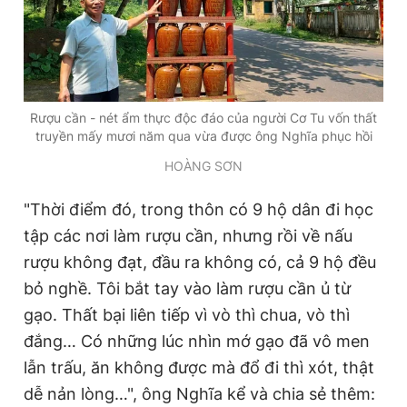
Rượu cần - nét ẩm thực độc đáo của người Cơ Tu vốn thất
truyền mấy mươi năm qua vừa được ông Nghĩa phục hồi
HOÀNG SƠN
"Thời điểm đó, trong thôn có 9 hộ dân đi học
tập các nơi làm rượu cần, nhưng rồi về nấu
rượu không đạt, đầu ra không có, cả 9 hộ đều
bỏ nghề. Tôi bắt tay vào làm rượu cần ủ từ
gạo. Thất bại liên tiếp vì vò thì chua, vò thì
đắng… Có những lúc nhìn mớ gạo đã vô men
lẫn trấu, ăn không được mà đổ đi thì xót, thật
dễ nản lòng…", ông Nghĩa kể và chia sẻ thêm: