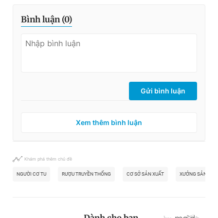
Bình luận (
0
)
Gửi bình luận
Xem thêm bình luận
Khám phá thêm chủ đề
NGƯỜI CƠ TU
RƯỢU TRUYỀN THỐNG
CƠ SỞ SẢN XUẤT
XƯỞNG SẢN XUẤ