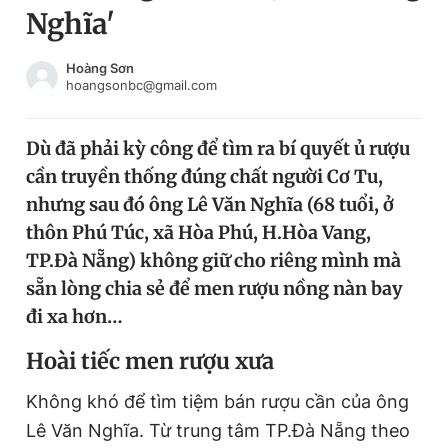
Nghĩa'
Chuyên mục khác
Tin đã xem
Chào ngày mới
Tin 24h
Hoàng Sơn
hoangsonbc@gmail.com
Đăng xuất
Tin thị trường
Tin 360
Dù đã phải kỳ công để tìm ra bí quyết ủ rượu
cần truyền thống đúng chất người Cơ Tu,
Video
Magazine
nhưng sau đó ông Lê Văn Nghĩa (68 tuổi, ở
thôn Phú Túc, xã Hòa Phú, H.Hòa Vang,
TP.Đà Nẵng) không giữ cho riêng mình mà
Sản phẩm khác
sẵn lòng chia sẻ để men rượu nồng nàn bay
Tiện ích
Bạn cần biết
đi xa hơn…
H
oài tiếc men rượu xưa
Thông tin tòa soạn
Liên hệ quảng cáo
Không khó để tìm tiệm bán rượu cần của ông
Lê Văn Nghĩa. Từ trung tâm TP.Đà Nẵng theo