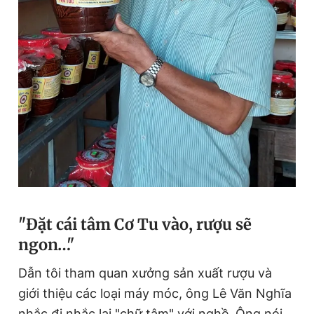
"Đ
ặt cái tâm
Cơ Tu
vào, rượu sẽ
ngon…"
Dẫn tôi tham quan xưởng sản xuất rượu và
giới thiệu các loại máy móc, ông Lê Văn Nghĩa
nhắc đi nhắc lại "chữ tâm" với nghề. Ông nói