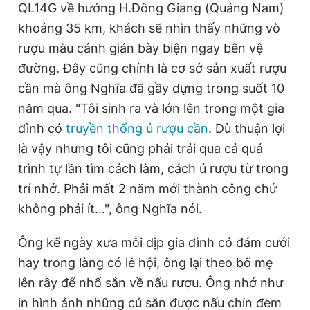
QL14G về hướng H.Đông Giang (Quảng Nam)
khoảng 35 km, khách sẽ nhìn thấy những vò
rượu màu cánh gián bày biện ngay bên vệ
Đọc Thanh Niên trên điện thoại
đường. Đây cũng chính là cơ sở sản xuất rượu
cần mà ông Nghĩa đã gầy dựng trong suốt 10
năm qua. "Tôi sinh ra và lớn lên trong một gia
đình có
truyền thống ủ rượu cần
. Dù thuận lợi
Theo dõi báo trên
là vậy nhưng tôi cũng phải trải qua cả quá
trình tự lần tìm cách làm, cách ủ rượu từ trong
Hotline
Liên hệ quảng cáo
0906 645 777
0908 780 404
trí nhớ. Phải mất 2 năm mới thành công chứ
không phải ít…", ông Nghĩa nói.
Đặt báo
Quảng cáo
RSS
Tòa soạn
Chính sách bảo
Ông kể ngày xưa mỗi dịp gia đình có đám cưới
Tổng biên tập: Nguyễn Ngọc Toàn
hay trong làng có lễ hội, ông lại theo bố mẹ
Phó tổng biên tập thường trực: Hải Thành
Phó tổng biên tập: Lâm Hiếu Dũng
lên rẫy để nhổ sắn về nấu rượu. Ông nhớ như
Phó tổng biên tập: Trần Việt Hưng
Tổng thư ký tòa soạn: Đức Trung
in hình ảnh những củ sắn được nấu chín đem