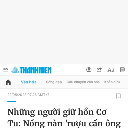
Văn hóa
Sống đẹp
Câu chuyện văn hóa
Khảo cứu
X
QUẢNG CÁO
ĐẶT BÁO
22/05/2023 07:26 GMT+7
Thông tin tài khoản
Những người giữ hồn Cơ
Đổi mật khẩu
Chuyên mục
Tu: Nồng nàn 'rượu cần ông
Tin đã lưu