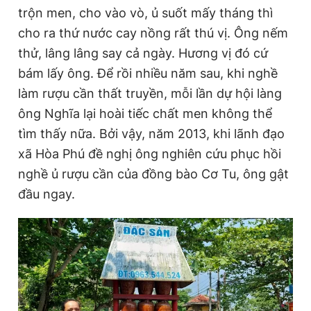
trộn men, cho vào vò, ủ suốt mấy tháng thì
Giấy phép xuất bản số 110/GP - BTTTT cấp ngày 24.3.2020
© 2003-2026 Bản quyền thuộc về Báo Thanh Niên. Cấm sao
cho ra thứ nước cay nồng rất thú vị. Ông nếm
chép dưới mọi hình thức nếu không có sự chấp thuận bằng văn
bản. Phát triển bởi ePi Technologies, JSC.
thử, lâng lâng say cả ngày. Hương vị đó cứ
bám lấy ông. Để rồi nhiều năm sau, khi nghề
làm rượu cần thất truyền, mỗi lần dự hội làng
ông Nghĩa lại hoài tiếc chất men không thể
tìm thấy nữa. Bởi vậy, năm 2013, khi lãnh đạo
xã Hòa Phú đề nghị ông nghiên cứu phục hồi
nghề ủ rượu cần của đồng bào Cơ Tu, ông gật
đầu ngay.