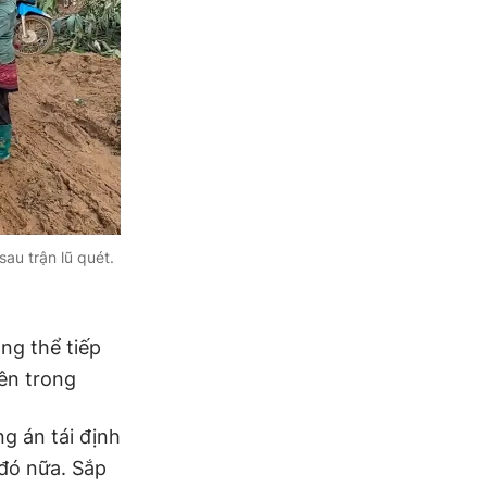
au trận lũ quét.
ông thể tiếp
bên trong
g án tái định
đó nữa. Sắp