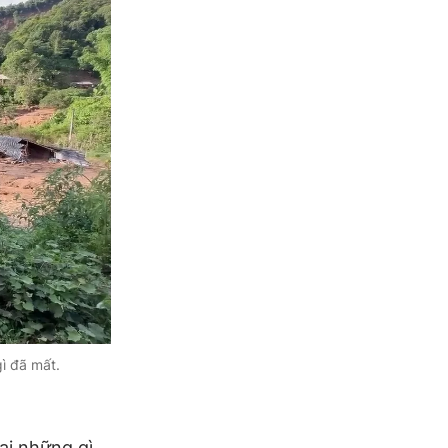
ì đã mất.
ại những gì