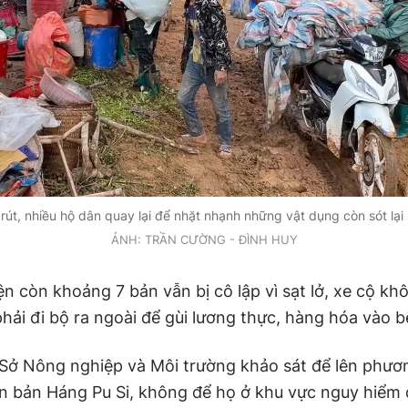
rút, nhiều hộ dân quay lại để nhặt nhạnh những vật dụng còn sót lại s
ẢNH: TRẦN CƯỜNG - ĐÌNH HUY
ện còn khoảng 7 bản vẫn bị cô lập vì sạt lở, xe cộ kh
phải đi bộ ra ngoài để gùi lương thực, hàng hóa vào 
 Sở Nông nghiệp và Môi trường khảo sát để lên phươn
n bản Háng Pu Si, không để họ ở khu vực nguy hiểm 