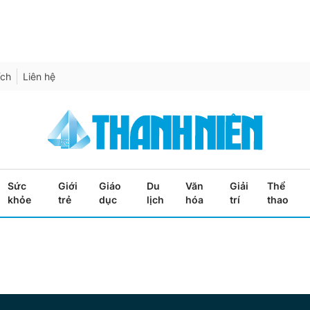
ích
Liên hệ
Sức
Giới
Giáo
Du
Văn
Giải
Thể
khỏe
trẻ
dục
lịch
hóa
trí
thao