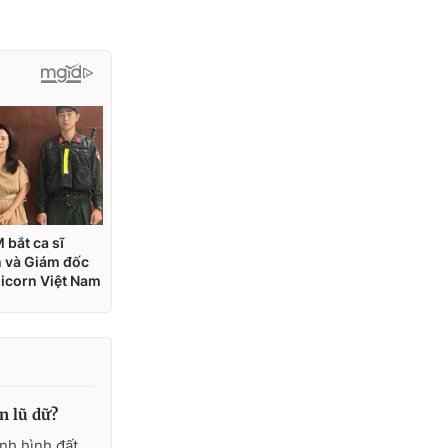
n lũ dữ?
nh hình đất