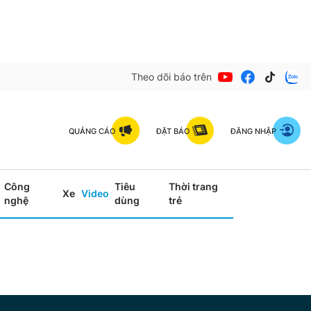
Theo dõi báo trên
QUẢNG CÁO
ĐẶT BÁO
ĐĂNG NHẬP
Công
Tiêu
Thời trang
Xe
Video
nghệ
dùng
trẻ