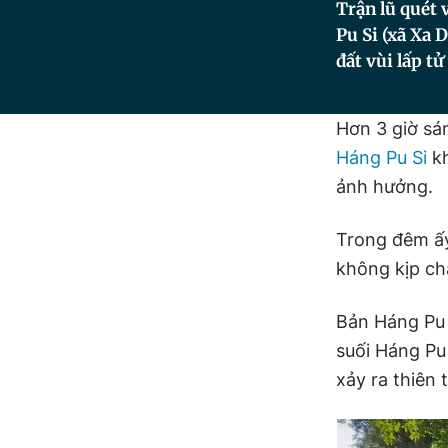
Trận lũ quét v
Pu Si (xã Xa 
đất vùi lấp tử
Hơn 3 giờ sá
Háng Pu Si
kh
ảnh hưởng.
Trong đêm ấy
không kịp chạ
Bản Háng Pu 
suối Háng Pu
xảy ra thiên t