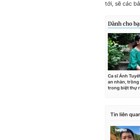
tới, sẽ các b
Tin liên qua