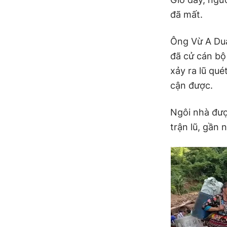
đã mất.
Ông Vừ A Dua
đã cử cán bộ
xảy ra lũ qué
cận được.
Ngôi nhà đượ
trận lũ, gần 