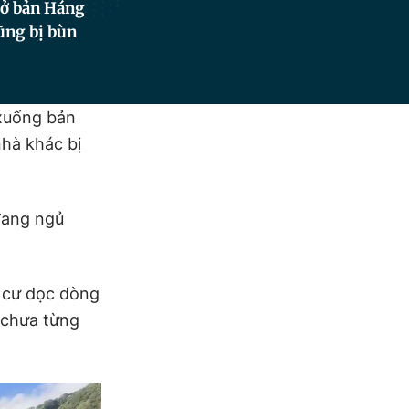
à ở bản Háng
cũng bị bùn
 xuống bản
nhà khác bị
đang ngủ
h cư dọc dòng
 chưa từng