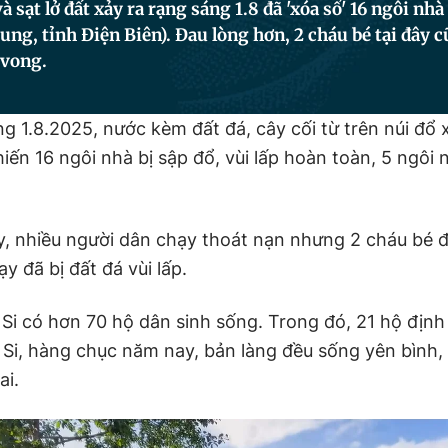
à sạt lở đất xảy ra rạng sáng 1.8 đã 'xóa sổ' 16 ngôi nh
Dung, tỉnh Điện Biên). Đau lòng hơn, 2 cháu bé tại đây 
 vong.
ng 1.8.2025, nước kèm đất đá, cây cối từ trên núi đổ
iến 16 ngôi nhà bị sập đổ, vùi lấp hoàn toàn, 5 ngôi 
, nhiều người dân chạy thoát nạn nhưng 2 cháu bé 
y đã bị đất đá vùi lấp.
Si có hơn 70 hộ dân sinh sống. Trong đó, 21 hộ địn
 Si, hàng chục năm nay, bản làng đều sống yên bình,
ai.