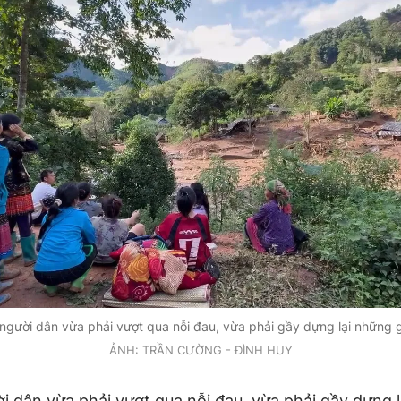
 người dân vừa phải vượt qua nỗi đau, vừa phải gầy dựng lại những g
ẢNH: TRẦN CƯỜNG - ĐÌNH HUY
i dân vừa phải vượt qua nỗi đau, vừa phải gầy dựng l