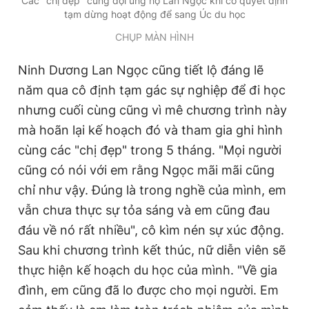
Các "chị đẹp" cùng đội ủng hộ Lan Ngọc khi cô quyết định
tạm dừng hoạt động để sang Úc du học
CHỤP MÀN HÌNH
Ninh Dương Lan Ngọc cũng tiết lộ đáng lẽ
năm qua cô định tạm gác sự nghiệp để đi học
nhưng cuối cùng cũng vì mê chương trình này
mà hoãn lại kế hoạch đó và tham gia ghi hình
cùng các "chị đẹp" trong 5 tháng. "Mọi người
cũng có nói với em rằng Ngọc mãi mãi cũng
chỉ như vậy. Đúng là trong nghề của mình, em
vẫn chưa thực sự tỏa sáng và em cũng đau
đáu về nó rất nhiều", cô kìm nén sự xúc động.
Sau khi chương trình kết thúc, nữ diễn viên sẽ
thực hiện kế hoạch du học của mình. "Về gia
đình, em cũng đã lo được cho mọi người. Em