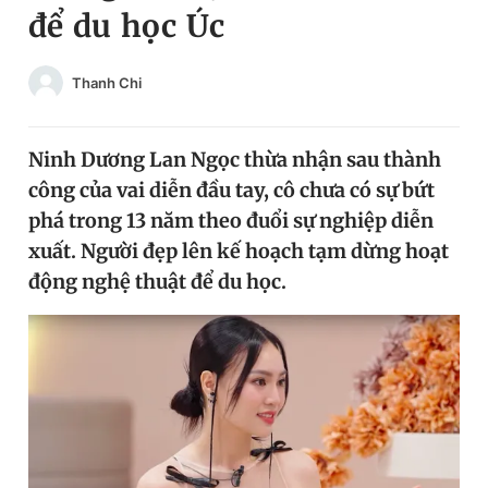
để du học Úc
Chuyên mục khác
Tin đã xem
Chào ngày mới
Tin 24h
Thanh Chi
Đăng xuất
Tin thị trường
Tin 360
Ninh Dương Lan Ngọc thừa nhận sau thành
công của vai diễn đầu tay, cô chưa có sự bứt
Video
Magazine
phá trong 13 năm theo đuổi sự nghiệp diễn
xuất. Người đẹp lên kế hoạch tạm dừng hoạt
động nghệ thuật để du học.
Sản phẩm khác
Tiện ích
Bạn cần biết
Thông tin tòa soạn
Liên hệ quảng cáo