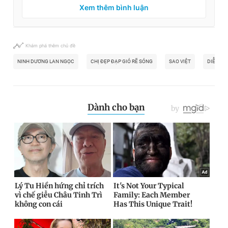
Xem thêm bình luận
Khám phá thêm chủ đề
NINH DƯƠNG LAN NGỌC
CHỊ ĐẸP ĐẠP GIÓ RẼ SÓNG
SAO VIỆT
DIỄN XU