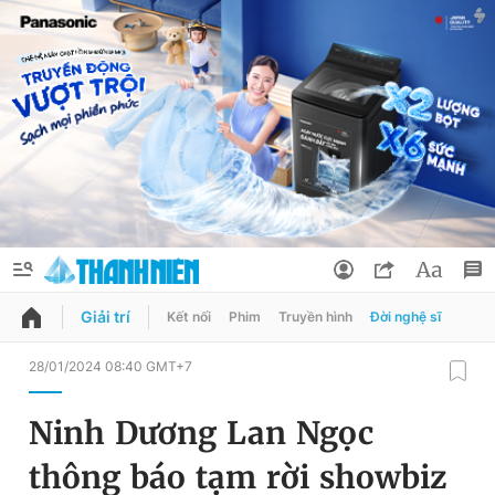
Giải trí
Kết nối
Phim
Truyền hình
Đời nghệ sĩ
QUẢNG CÁO
ĐẶT BÁO
28/01/2024 08:40 GMT+7
Thông tin tài khoản
Ninh Dương Lan Ngọc
Đổi mật khẩu
Chuyên mục
thông báo tạm rời showbiz
Tin đã lưu