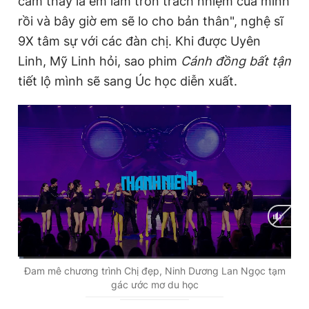
cảm thấy là em làm tròn trách nhiệm của mình
rồi và bây giờ em sẽ lo cho bản thân", nghệ sĩ
9X tâm sự với các đàn chị. Khi được Uyên
Linh, Mỹ Linh hỏi, sao phim
Cánh đồng bất tận
tiết lộ mình sẽ sang Úc học diễn xuất.
C
0:02
/
D
2:34
Đam mê chương trình Chị đẹp, Ninh Dương Lan Ngọc tạm
gác ước mơ du học
u
u