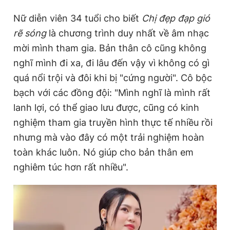
Giấy phép xuất bản số 110/GP - BTTTT cấp ngày 24.3.2020
Nữ diễn viên 34 tuổi cho biết
Chị đẹp đạp gió
© 2003-2026 Bản quyền thuộc về Báo Thanh Niên. Cấm sao
chép dưới mọi hình thức nếu không có sự chấp thuận bằng văn
rẽ sóng
là chương trình duy nhất về âm nhạc
bản. Phát triển bởi ePi Technologies, JSC.
mời mình tham gia. Bản thân cô cũng không
nghĩ mình đi xa, đi lâu đến vậy vì không có gì
quá nổi trội và đôi khi bị "cứng người". Cô bộc
bạch với các đồng đội: "Mình nghĩ là mình rất
lanh lợi, có thể giao lưu được, cũng có kinh
nghiệm tham gia truyền hình thực tế nhiều rồi
nhưng mà vào đây có một trải nghiệm hoàn
toàn khác luôn. Nó giúp cho bản thân em
nghiêm túc hơn rất nhiều".