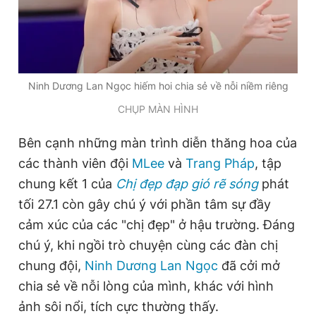
Đọc Thanh Niên trên điện thoại
Ninh Dương Lan Ngọc hiếm hoi chia sẻ về nỗi niềm riêng
CHỤP MÀN HÌNH
Theo dõi báo trên
Bên cạnh những màn trình diễn thăng hoa của
các thành viên đội
MLee
và
Trang Pháp
, tập
Hotline
Liên hệ quảng cáo
chung kết 1 của
Chị đẹp đạp gió rẽ sóng
phát
0906 645 777
0908 780 404
tối 27.1 còn gây chú ý với phần tâm sự đầy
cảm xúc của các "chị đẹp" ở hậu trường. Đáng
Đặt báo
Quảng cáo
RSS
Tòa soạn
Chính sách bảo
chú ý, khi ngồi trò chuyện cùng các đàn chị
Tổng biên tập: Nguyễn Ngọc Toàn
chung đội,
Ninh Dương Lan Ngọc
đã cởi mở
Phó tổng biên tập thường trực: Hải Thành
Phó tổng biên tập: Lâm Hiếu Dũng
chia sẻ về nỗi lòng của mình, khác với hình
Phó tổng biên tập: Trần Việt Hưng
ảnh sôi nổi, tích cực thường thấy.
Tổng thư ký tòa soạn: Đức Trung