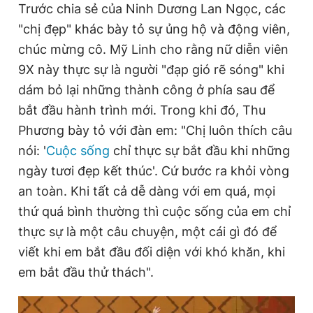
r
r
Trước chia sẻ của Ninh Dương Lan Ngọc, các
r
a
"chị đẹp" khác bày tỏ sự ủng hộ và động viên,
e
t
chúc mừng cô. Mỹ Linh cho rằng nữ diễn viên
n
i
9X này thực sự là người "đạp gió rẽ sóng" khi
t
o
dám bỏ lại những thành công ở phía sau để
T
n
bắt đầu hành trình mới. Trong khi đó, Thu
i
Phương bày tỏ với đàn em: "Chị luôn thích câu
nói: '
m
Cuộc sống
chỉ thực sự bắt đầu khi những
ngày tươi đẹp kết thúc'. Cứ bước ra khỏi vòng
e
an toàn. Khi tất cả dễ dàng với em quá, mọi
thứ quá bình thường thì cuộc sống của em chỉ
thực sự là một câu chuyện, một cái gì đó để
viết khi em bắt đầu đối diện với khó khăn, khi
em bắt đầu thử thách".