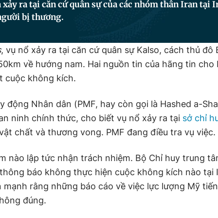
 xảy ra tại căn cứ quân sự của các nhóm thân Iran tại 
người bị thương.
s
, vụ nổ xảy ra tại căn cứ quân sự Kalso, cách thủ đ
50km về hướng nam. Hai nguồn tin của hãng tin cho 
t cuộc không kích.
y động Nhân dân (PMF, hay còn gọi là Hashed a-Shaa
n ninh chính thức, cho biết vụ nổ xảy ra tại
sở chỉ h
 vật chất và thương vong. PMF đang điều tra vụ việc.
 nào lập tức nhận trách nhiệm. Bộ Chỉ huy trung t
ông báo không thực hiện cuộc không kích nào tại I
 mạnh rằng những báo cáo về việc lực lượng Mỹ tiế
không đúng.