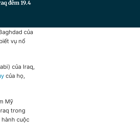
Iraq đêm 19.4
ô Baghdad của
biết vụ nổ
bi) của Iraq,
uy
của họ,
âm Mỹ
raq trong
n hành cuộc