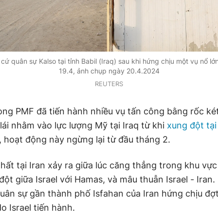
cứ quân sự Kalso tại tỉnh Babil (Iraq) sau khi hứng chịu một vụ nổ lớ
19.4, ảnh chụp ngày 20.4.2024
REUTERS
ng PMF đã tiến hành nhiều vụ tấn công bằng rốc ké
ái nhằm vào lực lượng Mỹ tại Iraq từ khi
xung đột tại
, hoạt động này ngừng lại từ đầu tháng 2.
hất tại Iran xảy ra giữa lúc căng thẳng trong khu vự
ột giữa Israel với Hamas, và mâu thuẫn Israel - Iran.
uân sự gần thành phố Isfahan của Iran hứng chịu đợ
o Israel tiến hành.