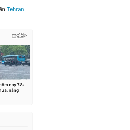
iến
Tehran