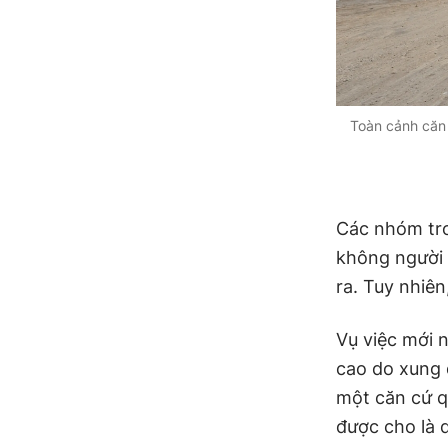
Toàn cảnh căn 
Các nhóm tro
không người l
ra. Tuy nhiên
Vụ việc mới n
cao do xung đ
một căn cứ q
được cho là d