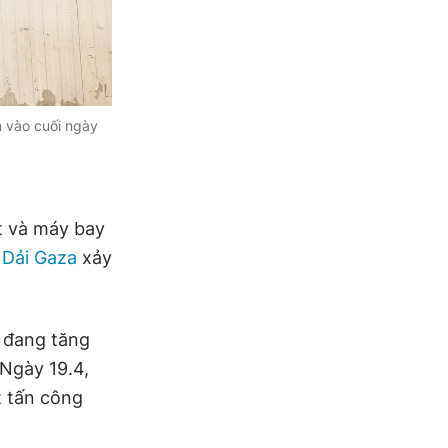
n vào cuối ngày
t và máy bay
 Dải Gaza
xảy
c đang tăng
 Ngày 19.4,
t tấn công