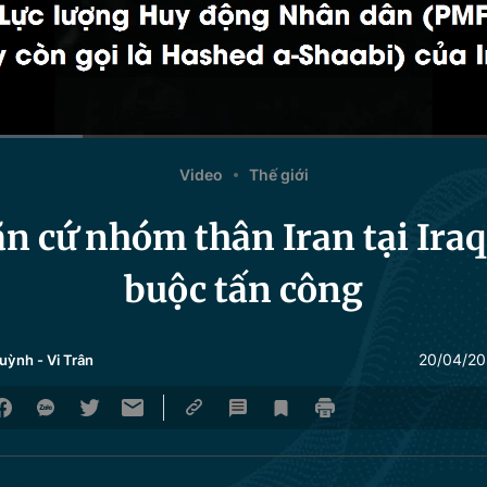
Video
Thế giới
ăn cứ nhóm thân Iran tại Ira
buộc tấn công
20/04/20
Huỳnh
-
Vi Trân