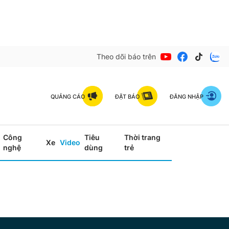
Theo dõi báo trên
QUẢNG CÁO
ĐẶT BÁO
ĐĂNG NHẬP
Công
Tiêu
Thời trang
Xe
Video
nghệ
dùng
trẻ