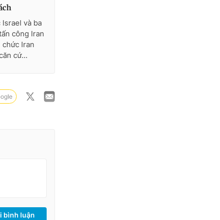
hách
Israel và ba
tấn công Iran
 chức Iran
ăn cứ...
i bình luận