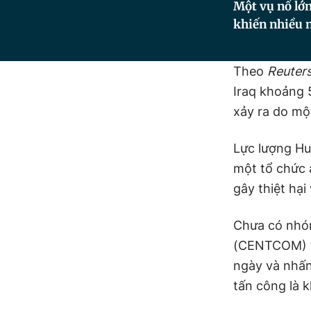
Một vụ nổ lớn
khiến nhiều 
Theo
Reuter
Iraq khoảng 
xảy ra do mộ
Lực lượng Hu
một tổ chức a
gây thiệt hại
Chưa có nhóm
(CENTCOM) th
ngày và nhấn
tấn công là 