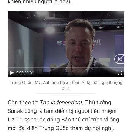
khiến nhiều người lo ngại.
C
0:00
/
D
2:04
u
u
Trung Quốc, Mỹ, Anh ủng hộ an toàn AI tại hội nghị thượng
đỉnh
r
r
r
a
Còn theo tờ
The Independent
, Thủ tướng
e
t
Sunak cũng là tâm điểm bị người tiền nhiệm
n
i
Liz Truss thuộc đảng Bảo thủ chỉ trích vì ông
t
o
mời đại diện Trung Quốc tham dự hội nghị.