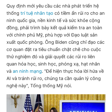
Quy định mới yêu cầu các nhà phát triển hệ
thống
trí tuệ nhân tạo
có tiềm ẩn rủi ro cho an
Đọc Thanh Niên trên điện thoại
ninh quốc gia, nền kinh tế và sức khỏe cộng
đồng, phải trình bày kết quả kiểm tra an toàn
với chính phủ Mỹ, phù hợp với Đạo luật sản
xuất quốc phòng. Ông Biden cũng chỉ đạo các
Theo dõi báo trên
cơ quan đặt ra tiêu chuẩn chặt chẽ cho cuộc
thử nghiệm đó và giải quyết các rủi ro liên
Hotline
Liên hệ quảng cáo
quan hóa học, sinh học, phóng xạ, hạt nhân
0906 645 777
0908 780 404
và
an ninh mạng
. "Để hiện thực hóa lời hứa về
AI và tránh rủi ro, chúng ta cần quản lý công
Đặt báo
Quảng cáo
RSS
Tòa soạn
Chính sách bảo
nghệ này", Tổng thống Mỹ nói.
Tổng biên tập: Nguyễn Ngọc Toàn
Phó tổng biên tập thường trực: Hải Thành
Phó tổng biên tập: Lâm Hiếu Dũng
Phó tổng biên tập: Trần Việt Hưng
Tổng thư ký tòa soạn: Đức Trung