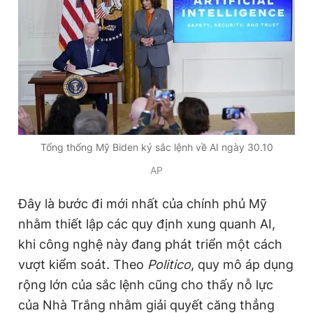
Giấy phép xuất bản số 110/GP - BTTTT cấp ngày 24.3.2020
© 2003-2026 Bản quyền thuộc về Báo Thanh Niên. Cấm sao
chép dưới mọi hình thức nếu không có sự chấp thuận bằng văn
bản. Phát triển bởi ePi Technologies, JSC.
Tổng thống Mỹ Biden ký sắc lệnh về AI ngày 30.10
AP
Đây là bước đi mới nhất của chính phủ Mỹ
nhằm thiết lập các quy định xung quanh AI,
khi công nghệ này đang phát triển một cách
vượt kiểm soát. Theo
Politico
, quy mô áp dụng
rộng lớn của sắc lệnh cũng cho thấy nỗ lực
của Nhà Trắng nhằm giải quyết căng thẳng