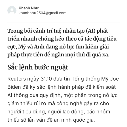
Chuyên mục khác
Khánh Như
Tin đã xem
khanhnhu2504@gmail.com
Chào ngày mới
Tin 24h
Đăng xuất
Trong bối cảnh trí tuệ nhân tạo (AI) phát
Tin thị trường
Tin 360
triển nhanh chóng kéo theo cả tác động tiêu
cực, Mỹ và Anh đang nỗ lực tìm kiếm giải
Video
Magazine
pháp thực tiễn để ngăn mọi thứ đi quá xa.
Sắc lệnh bước ngoặt
Sản phẩm khác
Reuters ngày 31.10 đưa tin Tổng thống Mỹ Joe
Tiện ích
Bạn cần biết
Biden đã ký sắc lệnh hành pháp để kiểm soát
AI thông qua quy định, một phần trong nỗ lực
giảm thiểu rủi ro mà công nghệ gây ra cho
Thông tin tòa soạn
Liên hệ quảng cáo
người tiêu dùng, người lao động, các nhóm
thiểu số lẫn vấn đề an ninh quốc gia.