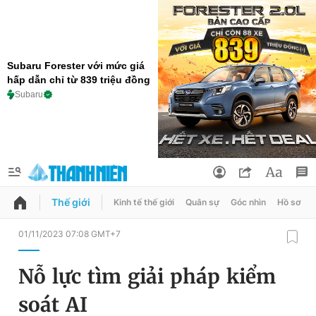
Subaru Forester với mức giá
hấp dẫn chỉ từ 839 triệu đồng
Subaru
Thế giới
Kinh tế thế giới
Quân sự
Góc nhìn
Hồ sơ
QUẢNG CÁO
ĐẶT BÁO
01/11/2023 07:08 GMT+7
Thông tin tài khoản
Nỗ lực tìm giải pháp kiểm
Đổi mật khẩu
Chuyên mục
soát AI
Tin đã lưu