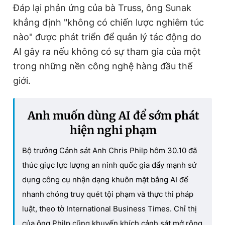
T
n
Đáp lại phản ứng của bà Truss, ông Sunak
i
khẳng định "không có chiến lược nghiêm túc
m
nào" được phát triển để quản lý tác động do
AI gây ra nếu không có sự tham gia của một
e
trong những nền công nghệ hàng đầu thế
giới.
Anh muốn dùng AI để sớm phát
hiện nghi phạm
Bộ trưởng Cảnh sát Anh Chris Philp hôm 30.10 đã
thúc giục lực lượng an ninh quốc gia đẩy mạnh sử
dụng công cụ nhận dạng khuôn mặt bằng AI để
nhanh chóng truy quét tội phạm và thực thi pháp
luật, theo tờ International Business Times. Chỉ thị
của ông Philp cũng khuyến khích cảnh sát mở rộng