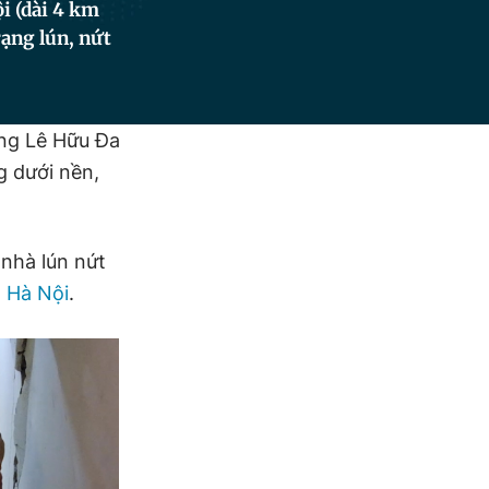
i (dài 4 km
rạng lún, nứt
ng Lê Hữu Đa
g dưới nền,
 nhà lún nứt
 Hà Nội
.