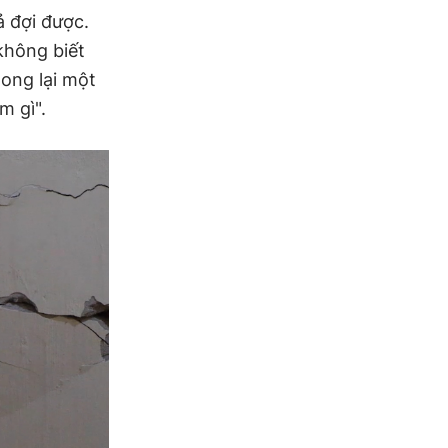
ả đợi được.
không biết
xong lại một
m gì".