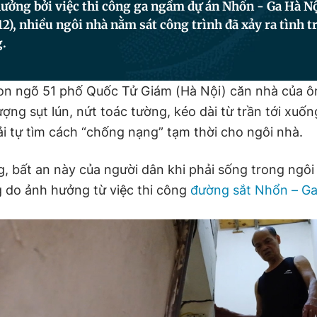
ưởng bởi việc thi công ga ngầm dự án Nhổn - Ga Hà Nộ
S12), nhiều ngôi nhà nằm sát công trình đã xảy ra tình t
.
n ngõ 51 phố Quốc Tử Giám (Hà Nội) căn nhà của ô
ượng sụt lún, nứt toác tường, kéo dài từ trần tới xuốn
i tự tìm cách “chống nạng” tạm thời cho ngôi nhà.
g, bất an này của người dân khi phải sống trong ngôi
 do ảnh hưởng từ việc thi công
đường sắt Nhổn – Ga