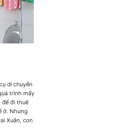
cụ di chuyển
 quá trình mấy
 để đi thuê
ể ở. Nhưng
Mai Xuân, con