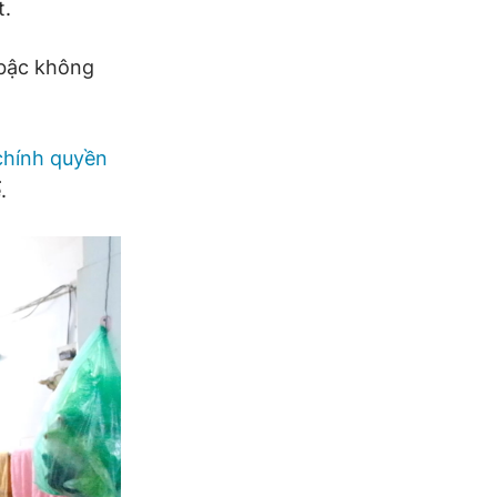
t.
 bậc không
chính quyền
.