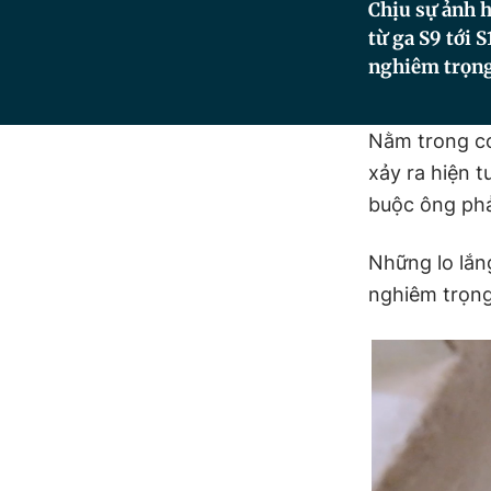
Chịu sự ảnh h
từ ga S9 tới 
nghiêm trọng
Nằm trong co
xảy ra hiện t
buộc ông phả
Những lo lắn
nghiêm trọng