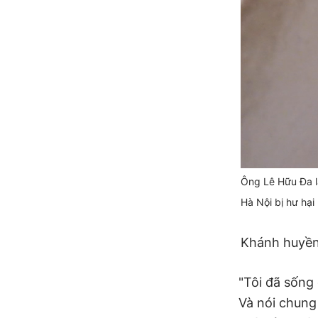
Ông Lê Hữu Đa l
Hà Nội bị hư hại
Khánh huyề
"Tôi đã sống
Và nói chung 