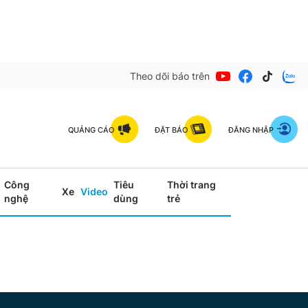
Theo dõi báo trên
QUẢNG CÁO
ĐẶT BÁO
ĐĂNG NHẬP
Công
Tiêu
Thời trang
Xe
Video
nghệ
dùng
trẻ