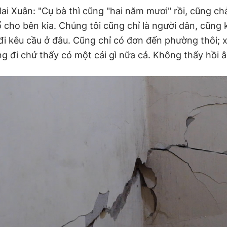
ai Xuân: "Cụ bà thì cũng "hai năm mươi" rồi, cũng ch
 cho bên kia. Chúng tôi cũng chỉ là người dân, cũng 
 đi kêu cầu ở đâu. Cũng chỉ có đơn đến phường thôi; 
g đi chứ thấy có một cái gì nữa cả. Không thấy hồi â