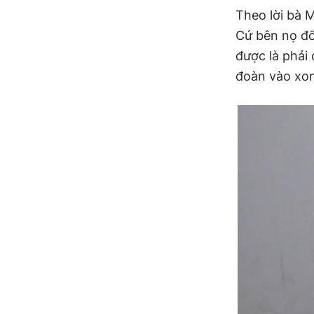
Theo lời bà M
Cứ bên nọ đổ
được là phải
đoàn vào xon