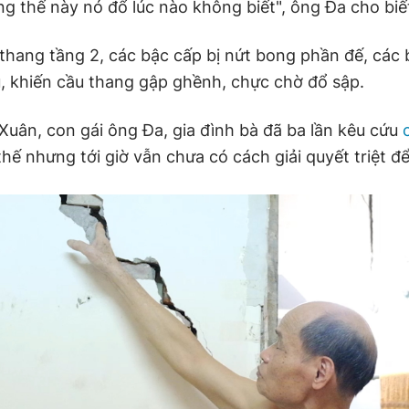
ng thế này nó đổ lúc nào không biết", ông Đa cho biế
 thang tầng 2, các bậc cấp bị nứt bong phần đế, các
u, khiến cầu thang gập ghềnh, chực chờ đổ sập.
Xuân, con gái ông Đa, gia đình bà đã ba lần kêu cứu
hế nhưng tới giờ vẫn chưa có cách giải quyết triệt để