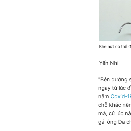
Khe nứt có thể 
Yến Nhi
"Bên đường s
ngay từ lúc đ
năm
Covid-1
chỗ khác nên
mà, cứ lúc n
gái ông Đa ch