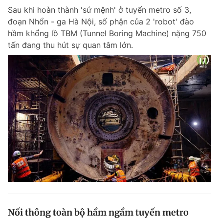
Sau khi hoàn thành 'sứ mệnh' ở tuyến metro số 3,
Giấy phép xuất bản số 110/GP - BTTTT cấp ngày 24.3.2020
© 2003-2026 Bản quyền thuộc về Báo Thanh Niên. Cấm sao chép
đoạn Nhổn - ga Hà Nội, số phận của 2 'robot' đào
dưới mọi hình thức nếu không có sự chấp thuận bằng văn bản.
hầm khổng lồ TBM (Tunnel Boring Machine) nặng 750
Phát triển bởi ePi Technologies, JSC.
tấn đang thu hút sự quan tâm lớn.
Nối thông toàn bộ hầm ngầm tuyến metro