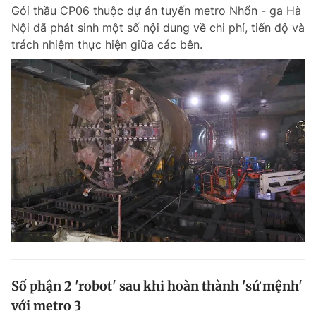
Gói thầu CP06 thuộc dự án tuyến metro Nhổn - ga Hà
Nội đã phát sinh một số nội dung về chi phí, tiến độ và
trách nhiệm thực hiện giữa các bên.
Đọc Thanh Niên trên điện thoại
Theo dõi báo trên
Hotline
Liên hệ quảng cáo
0906 645 777
0908 780 404
Đặt báo
Quảng cáo
RSS
Tòa soạn
Chính sách bảo m
Tổng biên tập: Nguyễn Ngọc Toàn
Phó tổng biên tập thường trực: Hải Thành
Phó tổng biên tập: Lâm Hiếu Dũng
Số phận 2 'robot' sau khi hoàn thành 'sứ mệnh'
Phó tổng biên tập: Trần Việt Hưng
với metro 3
Tổng thư ký tòa soạn: Đức Trung