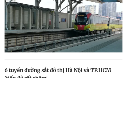
6 tuyến đường sắt đô thị Hà Nội và TP.HCM
'tiến độ rất chậm'
Ủy ban Kinh tế Quốc hội cho rằng, quá trình triển khai,
chuẩn bị đầu tư mạng lưới đường sắt đô thị tại Hà Nội
và TP.HCM rất chậm. Chính phủ cần báo cáo dự kiến
thời gian đưa vào sử dụng các tuyến đường sắt đô...