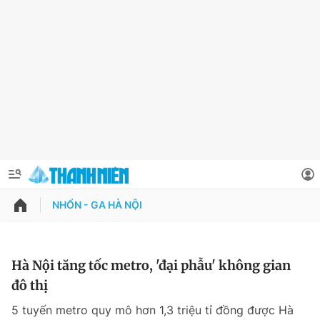
NHỔN - GA HÀ NỘI
QUẢNG CÁO
ĐẶT BÁO
Thông tin tài khoản
Hà Nội tăng tốc metro, 'đại phẫu' không gian
đô thị
Đổi mật khẩu
Chuyên mục
5 tuyến metro quy mô hơn 1,3 triệu tỉ đồng được Hà
Tin đã lưu