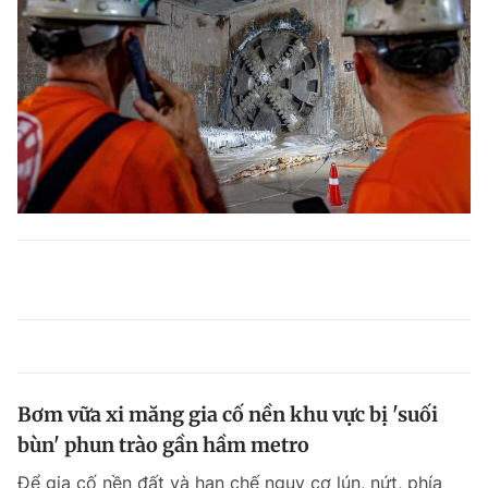
Bơm vữa xi măng gia cố nền khu vực bị 'suối
bùn' phun trào gần hầm metro
Để gia cố nền đất và hạn chế nguy cơ lún, nứt, phía