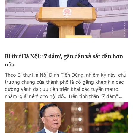
Bí thư Hà Nội: '7 dám', gần dân và sát dân hơn
nữa
Theo Bí thư Hà Nội Đinh Tiến Dũng, nhiệm kỳ này, chủ
trương chung của thành phố là cố gắng khép kín các
đường vành đai; ưu tiên triển khai các tuyến metro
nhằm 'giải nén' cho nội đô... trên tinh thần "7 dám",...