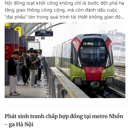
Nội đồng loạt khởi công không chỉ là bước đột phá hạ
Chuyên mục khác
tầng giao thông công cộng, mà còn đánh dấu cuộc
Tin đã xem
"đại phẫu" lớn trong quá trình tái thiết không gian đô...
Chào ngày mới
Tin 24h
Đăng xuất
Tin thị trường
Tin 360
Video
Magazine
Sản phẩm khác
Tiện ích
Bạn cần biết
Thông tin tòa soạn
Liên hệ quảng cáo
Phát sinh tranh chấp hợp đồng tại metro Nhổn
- ga Hà Nội