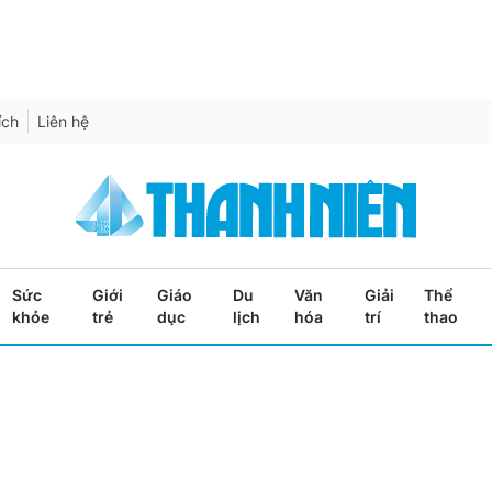
ích
Liên hệ
Sức
Giới
Giáo
Du
Văn
Giải
Thể
khỏe
trẻ
dục
lịch
hóa
trí
thao