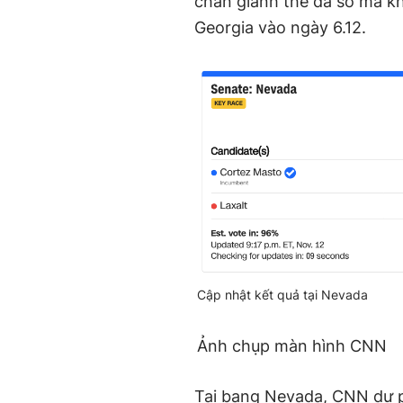
chắn giành thế đa số mà 
Georgia vào ngày 6.12.
Cập nhật kết quả tại Nevada
Ảnh chụp màn hình CNN
Tại bang Nevada, CNN dự p