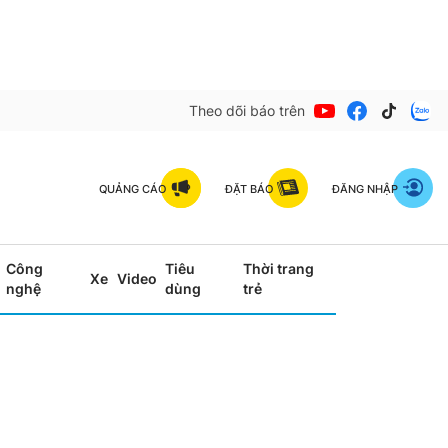
Theo dõi báo trên
QUẢNG CÁO
ĐẶT BÁO
ĐĂNG NHẬP
Công
Tiêu
Thời trang
Xe
Video
nghệ
dùng
trẻ