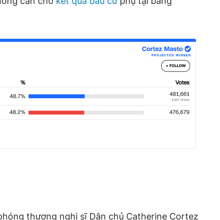
không cần chờ
kết quả bầu cử
phụ tại bang
hóng thượng nghị sĩ Dân chủ Catherine Cortez