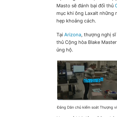
Masto sẽ đánh bại đối thủ
mục khi ông Laxalt những 
hẹp khoảng cách.
Tại
Arizona
, thượng nghị s
thủ Cộng hòa Blake Master
ủng hộ.
Current
0:01
/
Duration
1:43
Đảng Dân chủ kiểm soát Thượng v
Time