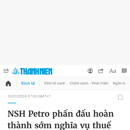
Kinh tế
Kinh tế xanh
Chính sách - Phát triển
Ngân hàn
QUẢNG CÁO
ĐẶT BÁO
10/01/2024 07:00 GMT+7
Thông tin tài khoản
NSH Petro phấn đấu hoàn
Đổi mật khẩu
Chuyên mục
thành sớm nghĩa vụ thuế
Tin đã lưu