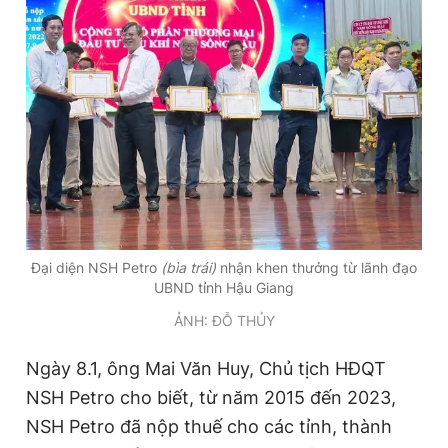
Đọc Thanh Niên trên điện thoại
Theo dõi báo trên
Hotline
Liên hệ quảng cáo
Đại diện NSH Petro
(bìa trái)
nhận khen thưởng từ lãnh đạo
0906 645 777
0908 780 404
UBND tỉnh Hậu Giang
ẢNH: ĐỖ THỦY
Đặt báo
Quảng cáo
RSS
Tòa soạn
Chính sách bảo
Tổng biên tập: Nguyễn Ngọc Toàn
Ngày 8.1, ông Mai Văn Huy, Chủ tịch HĐQT
Phó tổng biên tập thường trực: Hải Thành
NSH Petro cho biết, từ năm 2015 đến 2023,
Phó tổng biên tập: Lâm Hiếu Dũng
Phó tổng biên tập: Trần Việt Hưng
NSH Petro đã nộp thuế cho các tỉnh, thành
Tổng thư ký tòa soạn: Đức Trung