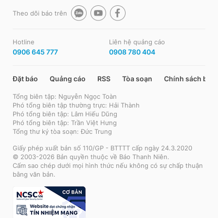
Theo dõi báo trên
Hotline
Liên hệ quảng cáo
0906 645 777
0908 780 404
Đặt báo
Quảng cáo
RSS
Tòa soạn
Chính sách bảo
Tổng biên tập: Nguyễn Ngọc Toàn
Phó tổng biên tập thường trực: Hải Thành
Phó tổng biên tập: Lâm Hiếu Dũng
Phó tổng biên tập: Trần Việt Hưng
Tổng thư ký tòa soạn: Đức Trung
Giấy phép xuất bản số 110/GP - BTTTT cấp ngày 24.3.2020
© 2003-2026 Bản quyền thuộc về Báo Thanh Niên.
Cấm sao chép dưới mọi hình thức nếu không có sự chấp thuận
bằng văn bản.