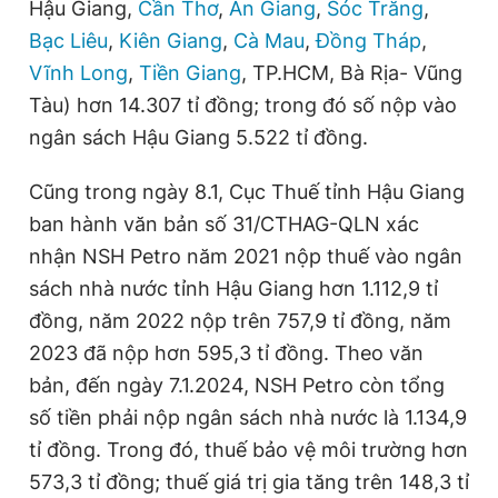
Hậu Giang,
Cần Thơ
,
An Giang
,
Sóc Trăng
,
Giấy phép xuất bản số 110/GP - BTTTT cấp ngày 24.3.2020
Bạc Liêu
,
Kiên Giang
,
Cà Mau
,
Đồng Tháp
,
© 2003-2026 Bản quyền thuộc về Báo Thanh Niên. Cấm sao
chép dưới mọi hình thức nếu không có sự chấp thuận bằng văn
Vĩnh Long
,
Tiền Giang
, TP.HCM, Bà Rịa- Vũng
bản. Phát triển bởi ePi Technologies, JSC.
Tàu) hơn 14.307 tỉ đồng; trong đó số nộp vào
ngân sách Hậu Giang 5.522 tỉ đồng.
Cũng trong ngày 8.1, Cục Thuế tỉnh Hậu Giang
ban hành văn bản số 31/CTHAG-QLN xác
nhận NSH Petro năm 2021 nộp thuế vào ngân
sách nhà nước tỉnh Hậu Giang hơn 1.112,9 tỉ
đồng, năm 2022 nộp trên 757,9 tỉ đồng, năm
2023 đã nộp hơn 595,3 tỉ đồng. Theo văn
bản, đến ngày 7.1.2024, NSH Petro còn tổng
số tiền phải nộp ngân sách nhà nước là 1.134,9
tỉ đồng. Trong đó, thuế bảo vệ môi trường hơn
573,3 tỉ đồng; thuế giá trị gia tăng trên 148,3 tỉ