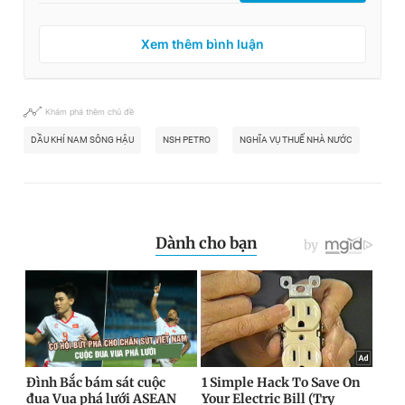
Xem thêm bình luận
Khám phá thêm chủ đề
DẦU KHÍ NAM SÔNG HẬU
NSH PETRO
NGHĨA VỤ THUẾ NHÀ NƯỚC