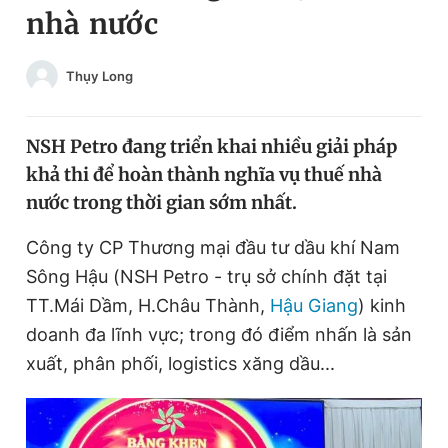
nhà nước
Chuyên mục khác
Tin đã xem
Chào ngày mới
Tin 24h
Thụy Long
Đăng xuất
Tin thị trường
Tin 360
NSH Petro đang triển khai nhiều giải pháp
khả thi để hoàn thành nghĩa vụ thuế nhà
Video
Magazine
nước trong thời gian sớm nhất.
Công ty CP Thương mại đầu tư dầu khí Nam
Sản phẩm khác
Sông Hậu (NSH Petro - trụ sở chính đặt tại
Tiện ích
TT.Mái Dầm, H.Châu Thành,
Bạn cần biết
Hậu Giang
) kinh
doanh đa lĩnh vực; trong đó điểm nhấn là sản
xuất, phân phối, logistics xăng dầu...
Thông tin tòa soạn
Liên hệ quảng cáo