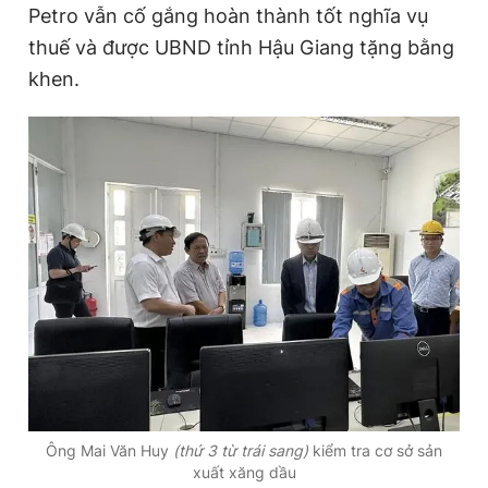
Petro vẫn cố gắng hoàn thành tốt nghĩa vụ
thuế và được UBND tỉnh Hậu Giang tặng bằng
khen.
Ông Mai Văn Huy
(thứ 3 từ trái sang)
kiểm tra cơ sở sản
xuất xăng dầu