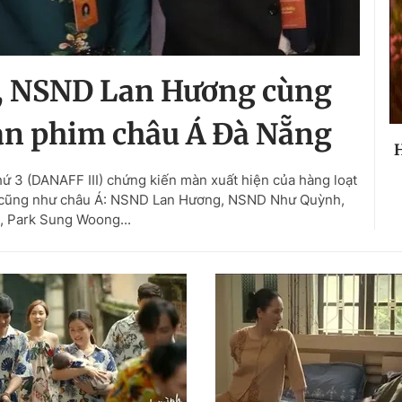
 NSND Lan Hương cùng
an phim châu Á Đà Nẵng
H
ứ 3 (DANAFF III) chứng kiến màn xuất hiện của hàng loạt
am cũng như châu Á: NSND Lan Hương, NSND Như Quỳnh,
, Park Sung Woong...