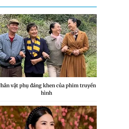
hân vật phụ đáng khen của phim truyền
hình