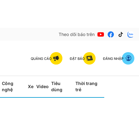
Theo dõi báo trên
QUẢNG CÁO
ĐẶT BÁO
ĐĂNG NHẬP
Công
Tiêu
Thời trang
Xe
Video
nghệ
dùng
trẻ