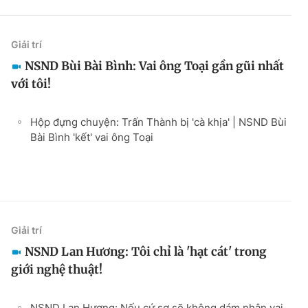
Giải trí
NSND Bùi Bài Bình: Vai ông Toại gần gũi nhất
với tôi!
Hộp đựng chuyện: Trấn Thành bị 'cà khịa' | NSND Bùi
Bài Bình 'kết' vai ông Toại
Giải trí
NSND Lan Hương: Tôi chỉ là 'hạt cát' trong
giới nghệ thuật!
NSND Lan Hương: Nếu cứ sợ sẽ không dám nhận vai