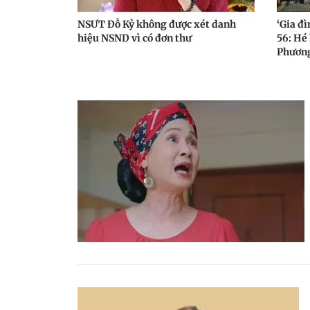
NSƯT Đỗ Kỷ không được xét danh
‘Gia đì
hiệu NSND vì có đơn thư
56: Hé 
Phươn