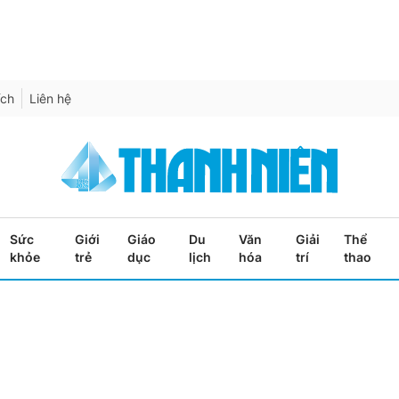
ích
Liên hệ
Sức
Giới
Giáo
Du
Văn
Giải
Thể
khỏe
trẻ
dục
lịch
hóa
trí
thao