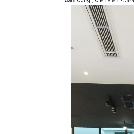
dám đóng", diễn viên
Thán