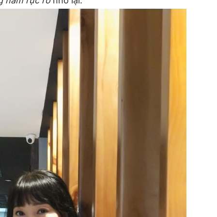
g năm rực rỡ
nhớ lại.