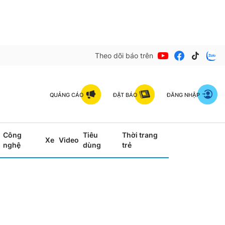
Theo dõi báo trên
QUẢNG CÁO
ĐẶT BÁO
ĐĂNG NHẬP
Công
Tiêu
Thời trang
Xe
Video
nghệ
dùng
trẻ