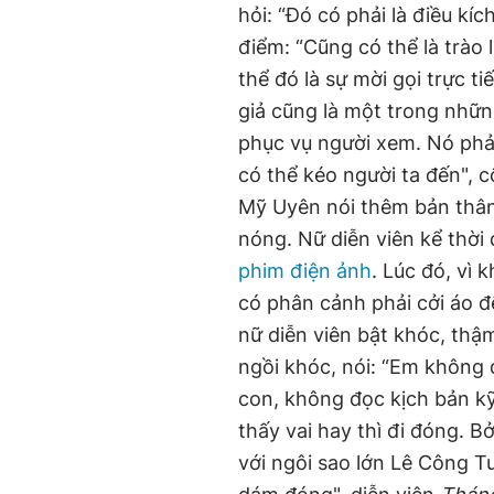
hỏi: “Đó có phải là điều kí
điểm: “Cũng có thể là trào 
thể đó là sự mời gọi trực ti
giả cũng là một trong nhữn
phục vụ người xem. Nó phải
có thể kéo người ta đến", c
Mỹ Uyên nói thêm bản thân 
nóng. Nữ diễn viên kể thời
phim điện ảnh
. Lúc đó, vì
có phân cảnh phải cởi áo đ
nữ diễn viên bật khóc, thậm 
ngồi khóc, nói: “Em không 
con, không đọc kịch bản kỹ
thấy vai hay thì đi đóng. B
với ngôi sao lớn Lê Công T