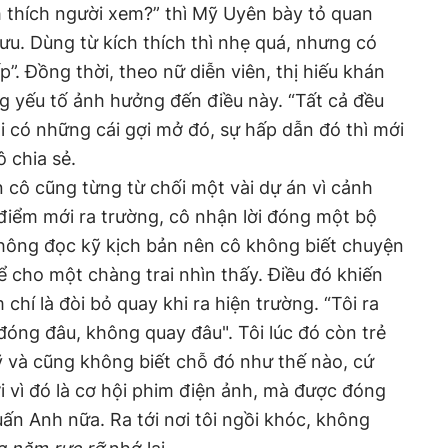
ch thích người xem?” thì Mỹ Uyên bày tỏ quan
lưu. Dùng từ kích thích thì nhẹ quá, nhưng có
ếp”. Đồng thời, theo nữ diễn viên, thị hiếu khán
g yếu tố ảnh hưởng đến điều này. “Tất cả đều
 có những cái gợi mở đó, sự hấp dẫn đó thì mới
ô chia sẻ.
cô cũng từng từ chối một vài dự án vì cảnh
 điểm mới ra trường, cô nhận lời đóng một bộ
 không đọc kỹ kịch bản nên cô không biết chuyện
ể cho một chàng trai nhìn thấy. Điều đó khiến
chí là đòi bỏ quay khi ra hiện trường. “Tôi ra
đóng đâu, không quay đâu". Tôi lúc đó còn trẻ
 và cũng không biết chỗ đó như thế nào, cứ
ởi vì đó là cơ hội phim điện ảnh, mà được đóng
uấn Anh nữa. Ra tới nơi tôi ngồi khóc, không