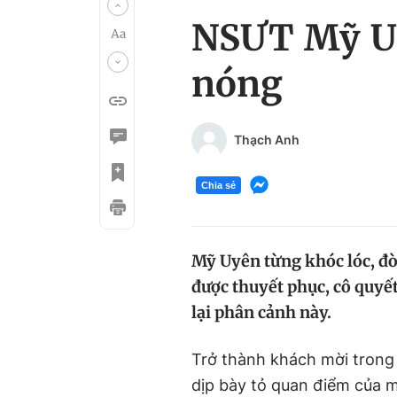
NSƯT Mỹ Uy
nóng
Thạch Anh
Chia sẻ
Mỹ Uyên từng khóc lóc, đò
được thuyết phục, cô quyế
lại phân cảnh này.
Trở thành khách mời trong
dịp bày tỏ quan điểm của m