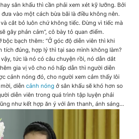
hay sân khấu thì cần phải xem xét kỹ lưỡng. Bởi
 đưa vào một cách bừa bãi là điều không nên.
à cắt bỏ luôn chứ không tiếc. Đừng vì tiếc mà
 sẽ gây phản cảm”, cô bày tỏ quan điểm.
ỡ
bộc bạch thêm: “Ở góc độ diễn viên thì khi
 tích đúng, hợp lý thì tại sao mình không làm?
 vậy, tức là nó có câu chuyện rồi, nó dẫn dắt
thêm gia vị vô cho nó hấp dẫn thì người diễn
ược cảnh nóng đó, cho người xem cảm thấy lôi
 mời, diễn
cảnh nóng
ở sân khấu sẽ khó hơn so
gười diễn viên trong quá trình tập luyện phải
ũng như kết hợp ăn ý với âm thanh, ánh sáng…