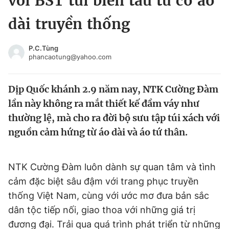
với BST túi biến tấu từ cổ áo
Chuyên mục khác
dài truyền thống
Tin đã xem
Chào ngày mới
Tin 24h
P.C.Tùng
Đăng xuất
phancaotung@yahoo.com
Tin thị trường
Tin 360
Dịp Quốc khánh 2.9 năm nay, NTK Cường Đàm
Video
Magazine
lần này không ra mắt thiết kế đầm váy như
thường lệ, mà cho ra đời bộ sưu tập túi xách với
nguồn cảm hứng từ áo dài và áo tứ thân.
Sản phẩm khác
Tiện ích
Bạn cần biết
NTK Cường Đàm luôn dành sự quan tâm và tình
cảm đặc biệt sâu đậm với trang phục truyền
Thông tin tòa soạn
Liên hệ quảng cáo
thống Việt Nam, cùng với ước mơ đưa bản sắc
dân tộc tiếp nối, giao thoa với những giá trị
đương đại. Trải qua quá trình phát triển từ những