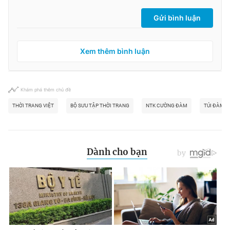
Gửi bình luận
Xem thêm bình luận
Khám phá thêm chủ đề
THỜI TRANG VIỆT
BỘ SƯU TẬP THỜI TRANG
NTK CƯỜNG ĐÀM
TÚI ĐÀM