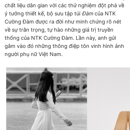
chất liệu dân gian với các thử nghiệm đột phá về
ý tưởng thiết kế, bộ sưu tập túi
Đàm
của NTK
Đọc Thanh Niên trên điện thoại
Cường Đàm được ra đời như minh chứng rõ nét
về sự trân trọng, tự hào những giá trị truyền
thống của NTK Cường Đàm. Lần này, anh gửi
gắm vào đó những thông điệp tôn vinh hình ảnh
người phụ nữ Việt Nam.
Theo dõi báo trên
Hotline
Liên hệ quảng cáo
0906 645 777
0908 780 404
Đặt báo
Quảng cáo
RSS
Tòa soạn
Chính sách bảo
Tổng biên tập: Nguyễn Ngọc Toàn
Phó tổng biên tập thường trực: Hải Thành
Phó tổng biên tập: Lâm Hiếu Dũng
Phó tổng biên tập: Trần Việt Hưng
Tổng thư ký tòa soạn: Đức Trung