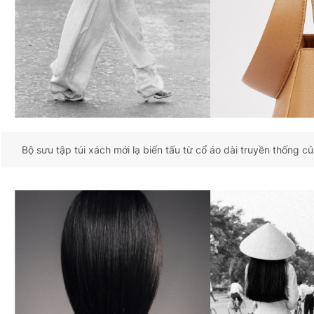
Giấy phép xuất bản số 110/GP - BTTTT cấp ngày 24.3.2020
© 2003-2026 Bản quyền thuộc về Báo Thanh Niên. Cấm sao
chép dưới mọi hình thức nếu không có sự chấp thuận bằng văn
bản. Phát triển bởi ePi Technologies, JSC.
Bộ sưu tập túi xách mới lạ biến tấu từ cổ áo dài truyền thống