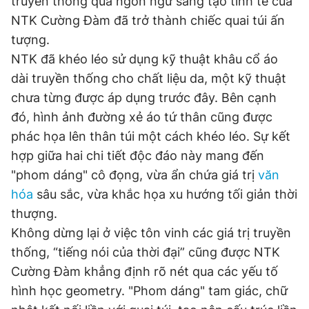
truyền thống qua ngôn ngữ sáng tạo tinh tế của
NTK Cường Đàm đã trở thành chiếc quai túi ấn
tượng.
NTK đã khéo léo sử dụng kỹ thuật khâu cổ áo
dài truyền thống cho chất liệu da, một kỹ thuật
chưa từng được áp dụng trước đây. Bên cạnh
đó, hình ảnh đường xẻ áo tứ thân cũng được
phác họa lên thân túi một cách khéo léo. Sự kết
hợp giữa hai chi tiết độc đáo này mang đến
"phom dáng" cô đọng, vừa ẩn chứa giá trị
văn
hóa
sâu sắc, vừa khắc họa xu hướng tối giản thời
thượng.
Không dừng lại ở việc tôn vinh các giá trị truyền
thống, “tiếng nói của thời đại” cũng được NTK
Cường Đàm khẳng định rõ nét qua các yếu tố
hình học geometry. "Phom dáng" tam giác, chữ