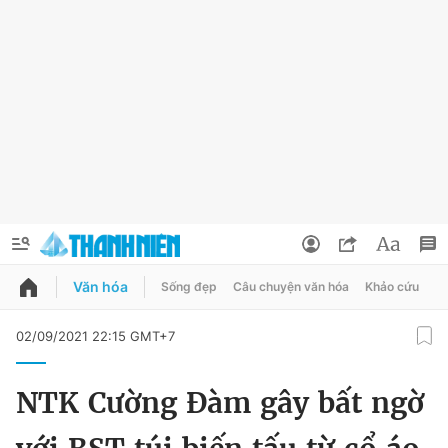
Văn hóa
Sống đẹp
Câu chuyện văn hóa
Khảo cứu
X
QUẢNG CÁO
ĐẶT BÁO
02/09/2021 22:15 GMT+7
Thông tin tài khoản
NTK Cường Đàm gây bất ngờ
Đổi mật khẩu
Chuyên mục
Tin đã lưu