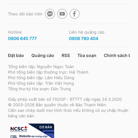
Theo dõi báo trên
Hotline
Liên hệ quảng cáo
0906 645 777
0908 780 404
Đặt báo
Quảng cáo
RSS
Tòa soạn
Chính sách bảo
Tổng biên tập: Nguyễn Ngọc Toàn
Phó tổng biên tập thường trực: Hải Thành
Phó tổng biên tập: Lâm Hiếu Dũng
Phó tổng biên tập: Trần Việt Hưng
Tổng thư ký tòa soạn: Đức Trung
Giấy phép xuất bản số 110/GP - BTTTT cấp ngày 24.3.2020
© 2003-2026 Bản quyền thuộc về Báo Thanh Niên.
Cấm sao chép dưới mọi hình thức nếu không có sự chấp thuận
bằng văn bản.