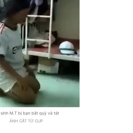
sinh M.T bị bạn bắt quỳ và tát
ẢNH CẮT TỪ CLIP