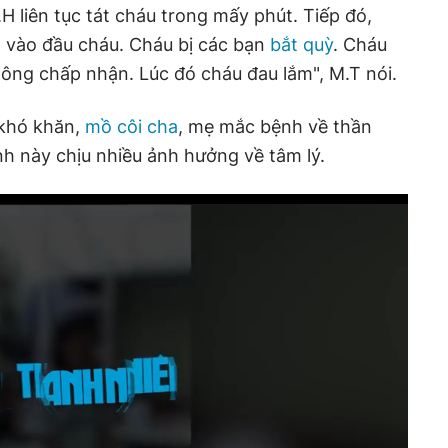
.H liên tục tát cháu trong mấy phút. Tiếp đó,
p vào đầu cháu. Cháu bị các bạn
bắt quỳ
. Cháu
hông chấp nhận. Lúc đó cháu đau lắm", M.T nói.
 khó khăn,
mồ côi cha
, mẹ mắc bệnh về thần
inh này chịu nhiều ảnh hưởng về tâm lý.