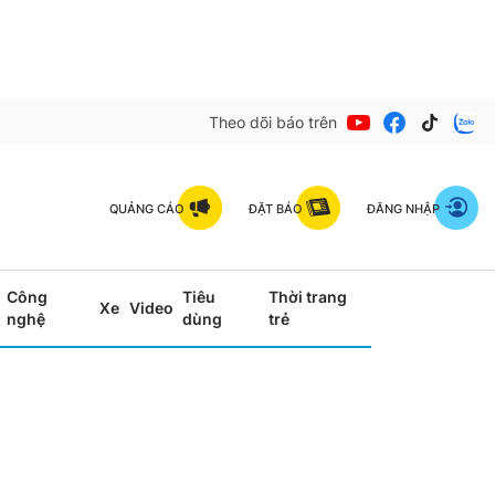
Theo dõi báo trên
QUẢNG CÁO
ĐẶT BÁO
ĐĂNG NHẬP
Công
Tiêu
Thời trang
Xe
Video
nghệ
dùng
trẻ