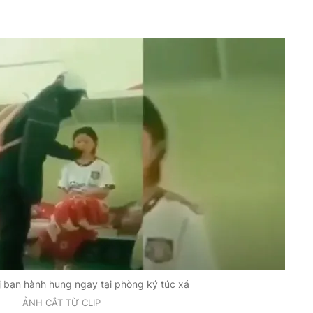
ị bạn hành hung ngay tại phòng ký túc xá
ẢNH CẮT TỪ CLIP