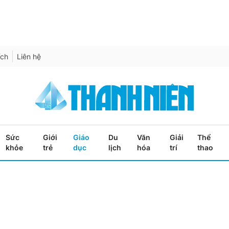
ích
Liên hệ
Sức
Giới
Giáo
Du
Văn
Giải
Thể
khỏe
trẻ
dục
lịch
hóa
trí
thao