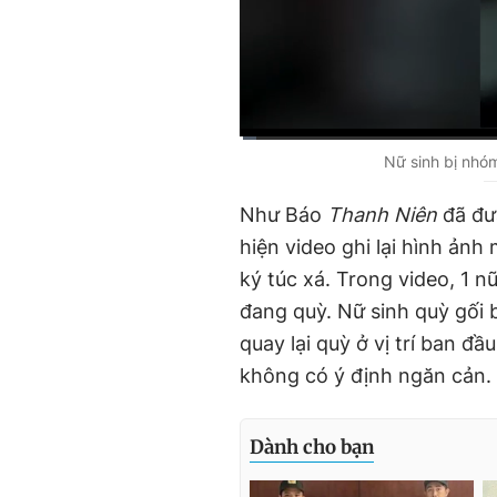
C
0:01
/
D
2:12
Nữ sinh bị nhóm
u
u
Như Báo
Thanh Niên
đã đưa
r
r
hiện video ghi lại hình ảnh
r
a
ký túc xá. Trong video, 1 n
e
t
đang quỳ. Nữ sinh quỳ gối 
n
i
quay lại quỳ ở vị trí ban đ
t
o
không có ý định ngăn cản.
T
n
i
m
e