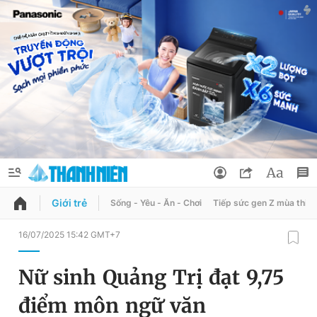
Giới trẻ
Sống - Yêu - Ăn - Chơi
Tiếp sức gen Z mùa thi
QUẢNG CÁO
ĐẶT BÁO
16/07/2025 15:42 GMT+7
Thông tin tài khoản
Nữ sinh Quảng Trị đạt 9,75
Đổi mật khẩu
Chuyên mục
điểm môn ngữ văn
Tin đã lưu