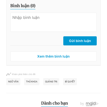
Bình luận (
0
)
Gửi bình luận
Xem thêm bình luận
Khám phá thêm chủ đề
NGỮ VĂN
THỦ KHOA
QUẢNG TRỊ
BÍ QUYẾT