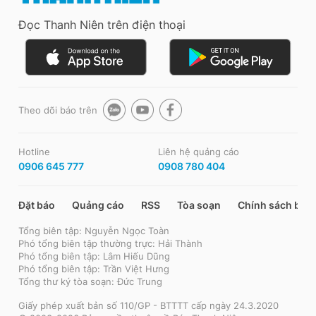
Đọc Thanh Niên trên điện thoại
Theo dõi báo trên
Hotline
Liên hệ quảng cáo
0906 645 777
0908 780 404
Đặt báo
Quảng cáo
RSS
Tòa soạn
Chính sách bảo
Tổng biên tập: Nguyễn Ngọc Toàn
Phó tổng biên tập thường trực: Hải Thành
Phó tổng biên tập: Lâm Hiếu Dũng
Phó tổng biên tập: Trần Việt Hưng
Tổng thư ký tòa soạn: Đức Trung
Giấy phép xuất bản số 110/GP - BTTTT cấp ngày 24.3.2020