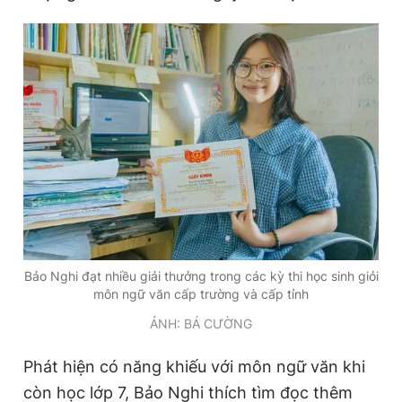
Đọc Thanh Niên trên điện thoại
Theo dõi báo trên
Hotline
Liên hệ quảng cáo
0906 645 777
0908 780 404
Bảo Nghi đạt nhiều giải thưởng trong các kỳ thi học sinh giỏi
Đặt báo
Quảng cáo
RSS
Tòa soạn
Chính sách bảo
môn ngữ văn cấp trường và cấp tỉnh
ẢNH: BÁ CƯỜNG
Tổng biên tập: Nguyễn Ngọc Toàn
Phó tổng biên tập thường trực: Hải Thành
Phó tổng biên tập: Lâm Hiếu Dũng
Phát hiện có năng khiếu với môn ngữ văn khi
Phó tổng biên tập: Trần Việt Hưng
Tổng thư ký tòa soạn: Đức Trung
còn học lớp 7, Bảo Nghi thích tìm đọc thêm