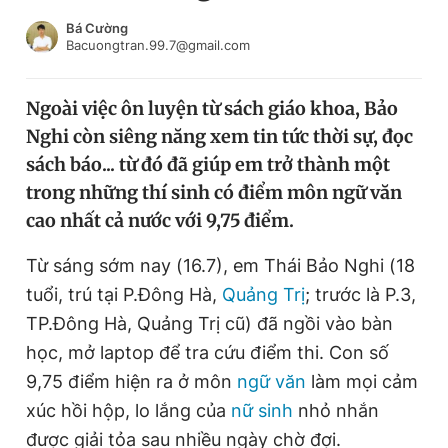
Chuyên mục khác
Bá Cường
Tin đã xem
Bacuongtran.99.7@gmail.com
Chào ngày mới
Tin 24h
Đăng xuất
Ngoài việc ôn luyện từ sách giáo khoa, Bảo
Tin thị trường
Tin 360
Nghi còn siêng năng xem tin tức thời sự, đọc
sách báo... từ đó đã giúp em trở thành một
Video
Magazine
trong những thí sinh có điểm môn ngữ văn
cao nhất cả nước với 9,75 điểm.
Từ sáng sớm nay (16.7), em Thái Bảo Nghi (18
Sản phẩm khác
tuổi, trú tại P.Đông Hà,
Quảng Trị
; trước là P.3,
Tiện ích
Bạn cần biết
TP.Đông Hà, Quảng Trị cũ) đã ngồi vào bàn
học, mở laptop để tra cứu điểm thi. Con số
Thông tin tòa soạn
Liên hệ quảng cáo
9,75 điểm hiện ra ở môn
ngữ văn
làm mọi cảm
xúc hồi hộp, lo lắng của
nữ sinh
nhỏ nhắn
được giải tỏa sau nhiều ngày chờ đợi.