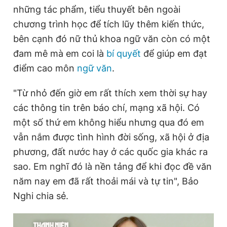
những tác phẩm, tiểu thuyết bên ngoài
Giấy phép xuất bản số 110/GP - BTTTT cấp ngày 24.3.2020
© 2003-2026 Bản quyền thuộc về Báo Thanh Niên. Cấm sao
chương trình học để tích lũy thêm kiến thức,
chép dưới mọi hình thức nếu không có sự chấp thuận bằng văn
bản. Phát triển bởi ePi Technologies, JSC.
bên cạnh đó nữ thủ khoa ngữ văn còn có một
đam mê mà em coi là
bí quyết
để giúp em đạt
điểm cao môn
ngữ văn
.
"Từ nhỏ đến giờ em rất thích xem thời sự hay
các thông tin trên báo chí, mạng xã hội. Có
một số thứ em không hiểu nhưng qua đó em
vẫn nắm được tình hình đời sống, xã hội ở địa
phương, đất nước hay ở các quốc gia khác ra
sao. Em nghĩ đó là nền tảng để khi đọc đề văn
năm nay em đã rất thoải mái và tự tin", Bảo
Nghi chia sẻ.