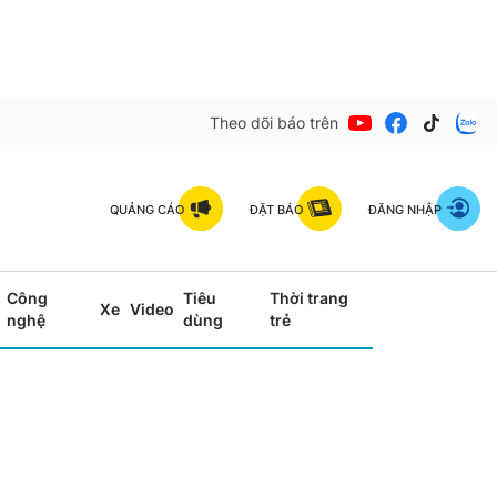
Theo dõi báo trên
QUẢNG CÁO
ĐẶT BÁO
ĐĂNG NHẬP
Công
Tiêu
Thời trang
Xe
Video
nghệ
dùng
trẻ