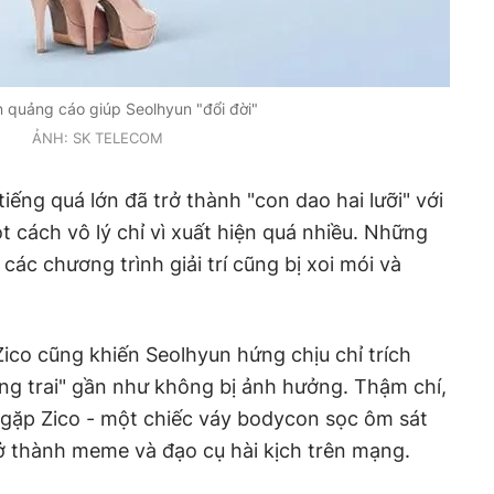
 quảng cáo giúp Seolhyun "đổi đời"
ẢNH: SK TELECOM
tiếng quá lớn đã trở thành "con dao hai lưỡi" với
t cách vô lý chỉ vì xuất hiện quá nhiều. Những
ác chương trình giải trí cũng bị xoi mói và
Zico cũng khiến Seolhyun hứng chịu chỉ trích
àng trai" gần như không bị ảnh hưởng. Thậm chí,
 gặp Zico - một chiếc váy bodycon sọc ôm sát
rở thành meme và đạo cụ hài kịch trên mạng.