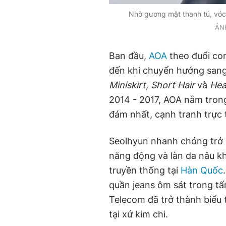
Nhờ gương mặt thanh tú, vóc
ẢN
Ban đầu,
AOA
theo đuổi co
đến khi chuyển hướng sang
Miniskirt, Short Hair
và
Hea
2014 - 2017, AOA nằm tron
đám nhất, cạnh tranh trực t
Seolhyun nhanh chóng trở n
năng động và làn da nâu k
truyền thống tại
Hàn Quốc
quần jeans ôm sát trong t
Telecom đã trở thành biểu
tại xứ kim chi.