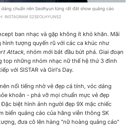
 dáng chuẩn nên Seolhyun từng rất đắt show quảng cáo
H: INSTAGRAM S2SEOLHYUNS2
ncept ban nhạc và gặp không ít khó khăn. Mãi
 hình tượng quyến rũ với các ca khúc như
rt Attack
, nhóm mới bắt đầu bứt phá. Giai đoạn
g top những nhóm nhạc nữ thế hệ thứ 3 đình
iếp với SISTAR và Girl's Day.
ên nổi tiếng nhờ vẻ đẹp cá tính, vóc dáng
hỏe khoắn - phá vỡ mọi chuẩn mực vẻ đẹp
. Đặc biệt hình ảnh người đẹp 9X mặc chiếc
ấm biển quảng cáo của hãng viễn thông SK
 tượng, đưa cô lên hàng "nữ hoàng quảng cáo"