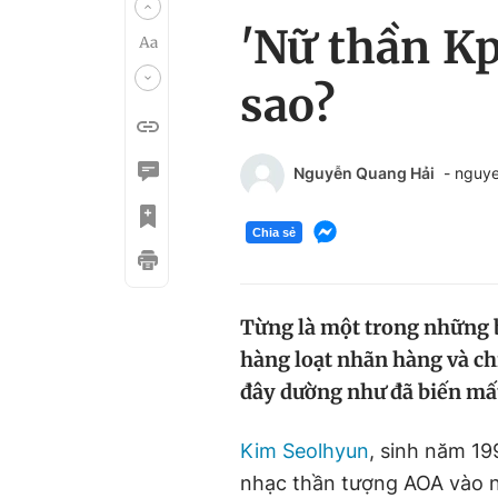
'Nữ thần Kp
sao?
Nguyễn Quang Hải
- nguy
Chia sẻ
Từng là một trong những b
hàng loạt nhãn hàng và ch
đây dường như đã biến mấ
Kim Seolhyun
, sinh năm 19
nhạc thần tượng AOA vào n