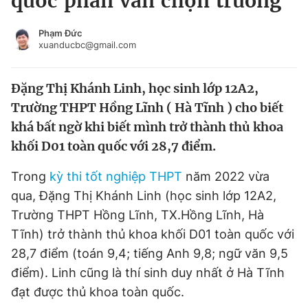
quốc phân vân chọn trường
Chuyên mục khác
Tin đã xem
Phạm Đức
xuanducbc@gmail.com
Chào ngày mới
Tin 24h
Đăng xuất
Đặng Thị Khánh Linh, học sinh lớp 12A2,
Tin thị trường
Tin 360
Trường THPT Hồng Lĩnh ( Hà Tĩnh ) cho biết
khá bất ngờ khi biết mình trở thành thủ khoa
Video
Magazine
khối D01 toàn quốc với 28,7 điểm.
Trong
kỳ thi tốt nghiệp THPT
năm 2022 vừa
Sản phẩm khác
qua, Đặng Thị Khánh Linh (học sinh lớp 12A2,
Tiện ích
Bạn cần biết
Trường THPT Hồng Lĩnh, TX.Hồng Lĩnh, Hà
Tĩnh) trở thành thủ khoa khối D01 toàn quốc với
Thông tin tòa soạn
Liên hệ quảng cáo
28,7 điểm (toán 9,4; tiếng Anh 9,8; ngữ văn 9,5
điểm). Linh cũng là thí sinh duy nhất ở Hà Tĩnh
đạt được thủ khoa toàn quốc.