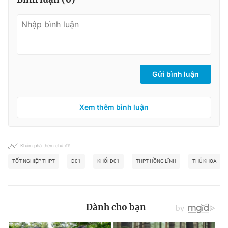
Gửi bình luận
Xem thêm bình luận
Khám phá thêm chủ đề
TỐT NGHIỆP THPT
D01
KHỐI D01
THPT HỒNG LĨNH
THỦ KHOA