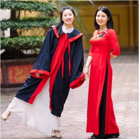
Đọc Thanh Niên trên điện thoại
Theo dõi báo trên
Hotline
Liên hệ quảng cáo
0906 645 777
0908 780 404
Đặt báo
Quảng cáo
RSS
Tòa soạn
Chính sách bảo
Tổng biên tập: Nguyễn Ngọc Toàn
Phó tổng biên tập thường trực: Hải Thành
Phó tổng biên tập: Lâm Hiếu Dũng
Phó tổng biên tập: Trần Việt Hưng
Tổng thư ký tòa soạn: Đức Trung