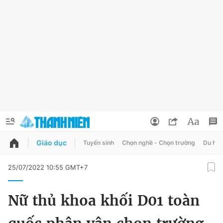
Giáo dục
Tuyển sinh
Chọn nghề - Chọn trường
Du học
QUẢNG CÁO
ĐẶT BÁO
25/07/2022 10:55 GMT+7
Thông tin tài khoản
Nữ thủ khoa khối D01 toàn
Đổi mật khẩu
Chuyên mục
Tin đã lưu