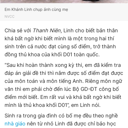
Giấy phép xuất bản số 110/GP - BTTTT cấp ngày 24.3.2020
Em Khánh Linh chụp ảnh cùng mẹ
© 2003-2026 Bản quyền thuộc về Báo Thanh Niên. Cấm sao
chép dưới mọi hình thức nếu không có sự chấp thuận bằng văn
NVCC
bản. Phát triển bởi ePi Technologies, JSC.
Chia sẻ với
Thanh Niên
, Linh cho biết bản thân
khá bất ngờ khi biết mình là một trong hai thí
sinh trên cả nước đạt cùng số điểm, trở thành
đồng thủ khoa của khối D01 toàn quốc.
“Sau khi hoàn thành xong kỳ thi, em đã kiểm tra
đáp án giải đề thi thì nắm được số điểm đạt được
của môn toán và môn tiếng Anh. Riêng môn ngữ
văn thì em phải chờ đến lúc Bộ GD-ĐT công bố
điểm mới biết. Em rất vui và khá bất ngờ khi biết
mình là thủ khoa khối D01”, em Linh nói.
Sinh ra trong gia đình có bố mẹ đều theo nghề
nhà giáo
nên từ nhỏ Linh đã được chỉ bảo học