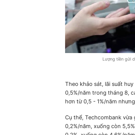
Lượng tiền gửi 
Theo khảo sát, lãi suất hu
0,5%/năm trong tháng 8, c
hơn từ 0,5 - 1%/năm nhưng
Cụ thể, Techcombank vừa g
0,2%/năm, xuống còn 5,5%/
0,2%, xuống còn 4,6%/năm.