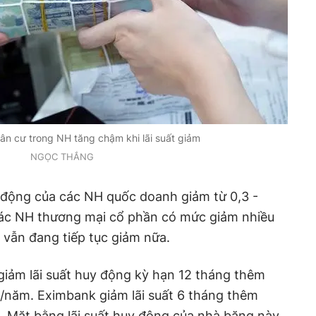
dân cư trong NH tăng chậm khi lãi suất giảm
NGỌC THẮNG
y động của các NH quốc doanh giảm từ 0,3 -
ác NH thương mại cổ phần có mức giảm nhiều
 vẫn đang tiếp tục giảm nữa.
iảm lãi suất huy động kỳ hạn 12 tháng thêm
năm. Eximbank giảm lãi suất 6 tháng thêm
 Mặt bằng lãi suất huy động của nhà băng này