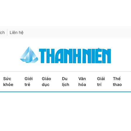
ích
Liên hệ
Sức
Giới
Giáo
Du
Văn
Giải
Thể
khỏe
trẻ
dục
lịch
hóa
trí
thao