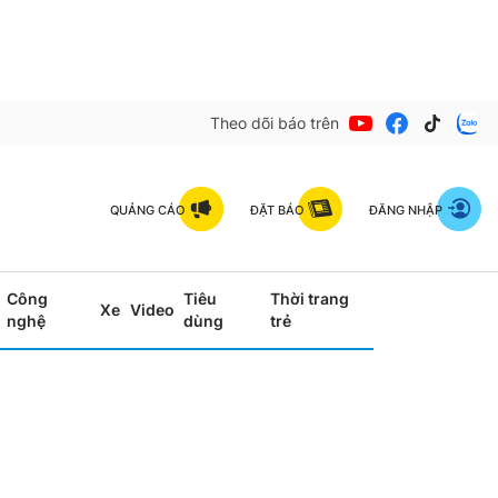
Theo dõi báo trên
QUẢNG CÁO
ĐẶT BÁO
ĐĂNG NHẬP
Công
Tiêu
Thời trang
Xe
Video
nghệ
dùng
trẻ