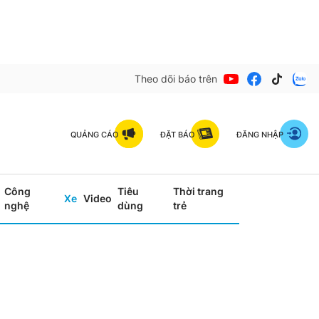
Theo dõi báo trên
QUẢNG CÁO
ĐẶT BÁO
ĐĂNG NHẬP
Công
Tiêu
Thời trang
Xe
Video
nghệ
dùng
trẻ