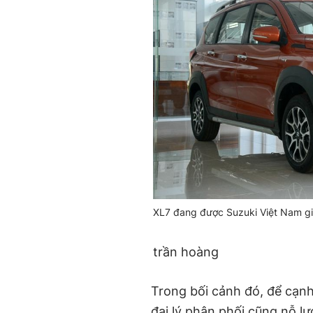
XL7 đang được Suzuki Việt Nam gi
trần hoàng
Trong bối cảnh đó, để cạnh 
đại lý phân phối cũng nỗ lự