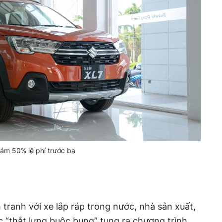
ảm 50% lệ phí trước bạ
tranh với xe lắp ráp trong nước, nhà sản xuất,
c “thắt lưng buộc bụng” tung ra chương trình