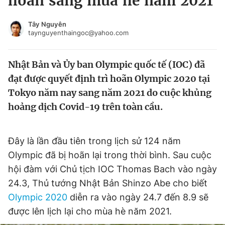
hoãn sang mùa hè năm 2021
Chuyên mục khác
Tin đã xem
Tây Nguyên
taynguyenthaingoc@yahoo.com
Chào ngày mới
Tin 24h
Đăng xuất
Nhật Bản và Ủy ban Olympic quốc tế (IOC) đã
Tin thị trường
Tin 360
đạt được quyết định trì hoãn Olympic 2020 tại
Tokyo năm nay sang năm 2021 do cuộc khủng
Video
Magazine
hoảng dịch Covid-19 trên toàn cầu.
Sản phẩm khác
Đây là lần đầu tiên trong lịch sử 124 năm
Tiện ích
Bạn cần biết
Olympic đã bị hoãn lại trong thời bình. Sau cuộc
hội đàm với Chủ tịch IOC Thomas Bach vào ngày
24.3, Thủ tướng Nhật Bản Shinzo Abe cho biết
Thông tin tòa soạn
Liên hệ quảng cáo
Olympic 2020
diễn ra vào ngày 24.7 đến 8.9 sẽ
được lên lịch lại cho mùa hè năm 2021.