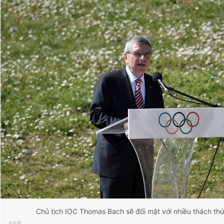
Đọc Thanh Niên trên điện thoại
Theo dõi báo trên
Hotline
Liên hệ quảng cáo
0906 645 777
0908 780 404
Đặt báo
Quảng cáo
RSS
Tòa soạn
Chính sách bảo
Tổng biên tập: Nguyễn Ngọc Toàn
Phó tổng biên tập thường trực: Hải Thành
Phó tổng biên tập: Lâm Hiếu Dũng
Phó tổng biên tập: Trần Việt Hưng
Chủ tịch IOC Thomas Bach sẽ đối mặt với nhiều thách thứ
Tổng thư ký tòa soạn: Đức Trung
AFP