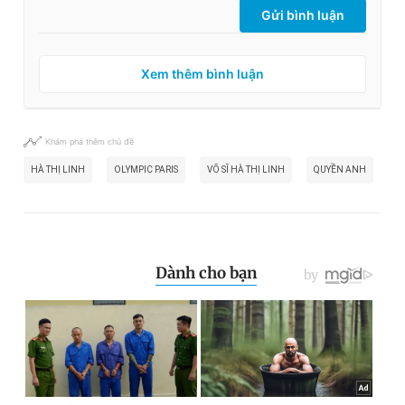
Gửi bình luận
Xem thêm bình luận
Khám phá thêm chủ đề
HÀ THỊ LINH
OLYMPIC PARIS
VÕ SĨ HÀ THỊ LINH
QUYỀN ANH