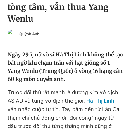
tòng tâm, vẫn thua Yang
Chuyên mục khác
Tin đã xem
Wenlu
Chào ngày mới
Tin 24h
Đăng xuất
Quỳnh Anh
Tin thị trường
Tin 360
Ngày 29.7, nữ võ sĩ Hà Thị Linh không thể tạo
Video
Magazine
bất ngờ khi chạm trán với hạt giống số 1
Yang Wenlu (Trung Quốc) ở vòng 16 hạng cân
Sản phẩm khác
60 kg môn quyền anh.
Tiện ích
Bạn cần biết
Trước đối thủ rất mạnh là đương kim vô địch
ASIAD và từng vô địch thế giới,
Hà Thị Linh
Thông tin tòa soạn
Liên hệ quảng cáo
vẫn nhập cuộc tự tin. Tay đấm đến từ Lào Cai
thậm chí chủ động chơi "đôi công" ngay từ
đầu trước đối thủ từng thắng mình cũng ở