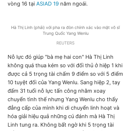
vòng 16 tại
ASIAD 19
năm ngoái.
Đọc Thanh Niên trên điện thoại
Hà Thị Linh (phải) với pha ra đòn chính xác vào mặt võ sĩ
Trung Quốc Yang Wenlu
REUTERS
Theo dõi báo trên
Nỗ lực đó giúp "bà mẹ hai con" Hà Thị Linh
không quá thua kém so với đối thủ ở hiệp 1 khi
Hotline
Liên hệ quảng cáo
0906 645 777
0908 780 404
được cả 5 trọng tài chấm 9 điểm so với 5 điểm
10 tuyệt đối của Yang Wenlu. Sang hiệp 2, tay
Đặt báo
Quảng cáo
RSS
Tòa soạn
Chính sách bảo
đấm 31 tuổi nỗ lực tấn công nhằm xoay
Tổng biên tập: Nguyễn Ngọc Toàn
chuyển tình thế nhưng Yang Wenlu cho thấy
Phó tổng biên tập thường trực: Hải Thành
đẳng cấp của mình khi di chuyển linh hoạt và
Phó tổng biên tập: Lâm Hiếu Dũng
Phó tổng biên tập: Trần Việt Hưng
hóa giải hiệu quả những cú đánh mà Hà Thị
Tổng thư ký tòa soạn: Đức Trung
Linh tung ra. Không bất ngờ khi 5 trọng tài
Giấy phép xuất bản số 110/GP - BTTTT cấp ngày 24.3.2020