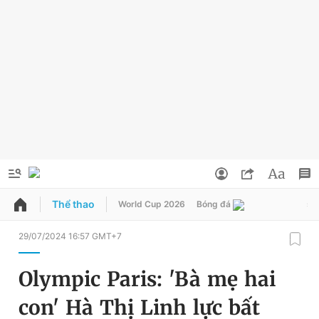
Thể thao
World Cup 2026
Bóng đá
sin
QUẢNG CÁO
ĐẶT BÁO
29/07/2024 16:57 GMT+7
Thông tin tài khoản
Olympic Paris: 'Bà mẹ hai
Đổi mật khẩu
Chuyên mục
con' Hà Thị Linh lực bất
Tin đã lưu