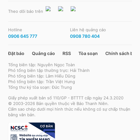
Theo dõi báo trên
Hotline
Liên hệ quảng cáo
0906 645 777
0908 780 404
Đặt báo
Quảng cáo
RSS
Tòa soạn
Chính sách bảo
Tổng biên tập: Nguyễn Ngọc Toàn
Phó tổng biên tập thường trực: Hải Thành
Phó tổng biên tập: Lâm Hiếu Dũng
Phó tổng biên tập: Trần Việt Hưng
Tổng thư ký tòa soạn: Đức Trung
Giấy phép xuất bản số 110/GP - BTTTT cấp ngày 24.3.2020
© 2003-2026 Bản quyền thuộc về Báo Thanh Niên.
Cấm sao chép dưới mọi hình thức nếu không có sự chấp thuận
bằng văn bản.