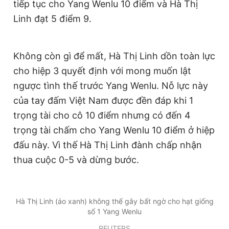
tiếp tục cho Yang Wenlu 10 điểm và Hà Thị
© 2003-2026 Bản quyền thuộc về Báo Thanh Niên. Cấm sao
chép dưới mọi hình thức nếu không có sự chấp thuận bằng văn
Linh đạt 5 điểm 9.
bản. Phát triển bởi ePi Technologies, JSC.
Không còn gì để mất, Hà Thị Linh dồn toàn lực
cho hiệp 3 quyết định với mong muốn lật
ngược tình thế trước Yang Wenlu. Nỗ lực này
của tay đấm Việt Nam được đền đáp khi 1
trọng tài cho cô 10 điểm nhưng có đến 4
trọng tài chấm cho Yang Wenlu 10 điểm ở hiệp
đấu này. Vì thế Hà Thị Linh đành chấp nhận
thua cuộc 0-5 và dừng bước.
Hà Thị Linh (áo xanh) không thể gây bất ngờ cho hạt giống
số 1 Yang Wenlu
REUTERS