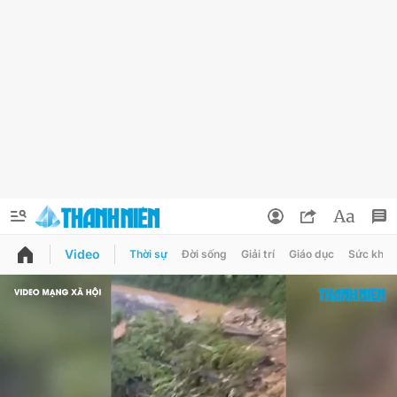
Video
Thời sự
Đời sống
Giải trí
Giáo dục
Sức khỏe
QUẢNG CÁO
ĐẶT BÁO
Thông tin tài khoản
Đổi mật khẩu
Chuyên mục
Tin đã lưu