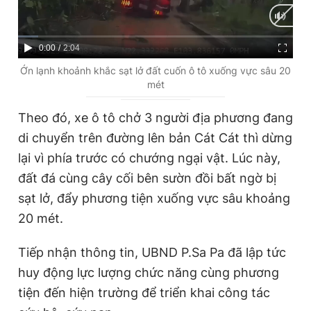
Giấy phép xuất bản số 110/GP - BTTTT cấp ngày 24.3.2020
© 2003-2026 Bản quyền thuộc về Báo Thanh Niên. Cấm sao
chép dưới mọi hình thức nếu không có sự chấp thuận bằng văn
C
0:00
/
D
2:04
bản. Phát triển bởi ePi Technologies, JSC.
u
u
Ớn lạnh khoảnh khắc sạt lở đất cuốn ô tô xuống vực sâu 20
mét
r
r
r
a
Theo đó, xe ô tô chở 3 người địa phương đang
e
t
di chuyển trên đường lên bản Cát Cát thì dừng
n
i
lại vì phía trước có chướng ngại vật. Lúc này,
t
o
đất đá cùng cây cối bên sườn đồi bất ngờ bị
T
n
sạt lở, đẩy phương tiện xuống vực sâu khoảng
i
20 mét.
m
Tiếp nhận thông tin, UBND P.Sa Pa đã lập tức
e
huy động lực lượng chức năng cùng phương
tiện đến hiện trường để triển khai công tác