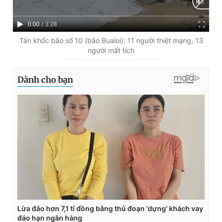
C
0:00
/
D
3:28
u
u
Tàn khốc bão số 10 (bão Bualoi): 11 người thiệt mạng, 13
người mất tích
r
r
r
a
e
t
n
i
t
o
T
n
i
m
e