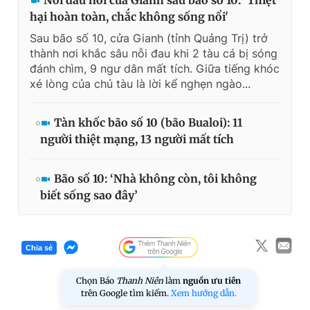
Nỗi đau nơi cửa Gianh sau bão số 10: 'Thiệt
hại hoàn toàn, chắc không sống nổi'
Sau bão số 10, cửa Gianh (tỉnh Quảng Trị) trở
thành nơi khắc sâu nỗi đau khi 2 tàu cá bị sóng
đánh chìm, 9 ngư dân mất tích. Giữa tiếng khóc
xé lòng của chủ tàu là lời kể nghẹn ngào...
Tàn khốc bão số 10 (bão Bualoi): 11
người thiệt mạng, 13 người mất tích
Bão số 10: ‘Nhà không còn, tôi không
biết sống sao đây’
Chia sẻ
Chọn Báo
Thanh Niên
làm
nguồn ưu tiên
trên Google tìm kiếm.
Xem hướng dẫn.