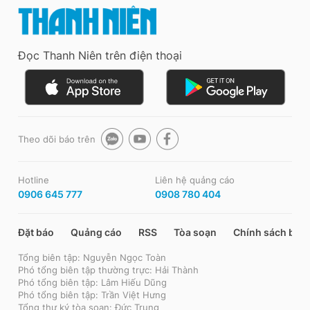
Đọc Thanh Niên trên điện thoại
Theo dõi báo trên
Hotline
Liên hệ quảng cáo
0906 645 777
0908 780 404
Đặt báo
Quảng cáo
RSS
Tòa soạn
Chính sách bảo
Tổng biên tập: Nguyễn Ngọc Toàn
Phó tổng biên tập thường trực: Hải Thành
Phó tổng biên tập: Lâm Hiếu Dũng
Phó tổng biên tập: Trần Việt Hưng
Tổng thư ký tòa soạn: Đức Trung