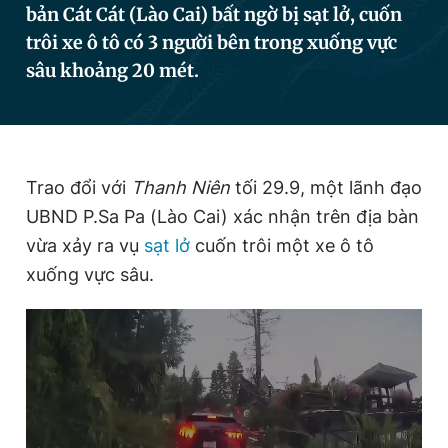
bản Cát Cát (Lào Cai) bất ngờ bị sạt lở, cuốn
trôi xe ô tô có 3 người bên trong xuống vực
sâu khoảng 20 mét.
Đọc Thanh Niên trên điện thoại
Trao đổi với
Thanh Niên
tối 29.9, một lãnh đạo
Theo dõi báo trên
UBND P.Sa Pa (Lào Cai) xác nhận trên địa bàn
vừa xảy ra vụ
sạt lở
cuốn trôi một xe ô tô
Hotline
Liên hệ quảng cáo
0906 645 777
0908 780 404
xuống vực sâu.
Đặt báo
Quảng cáo
RSS
Tòa soạn
Chính sách bảo
Tổng biên tập: Nguyễn Ngọc Toàn
Phó tổng biên tập thường trực: Hải Thành
Phó tổng biên tập: Lâm Hiếu Dũng
Phó tổng biên tập: Trần Việt Hưng
Tổng thư ký tòa soạn: Đức Trung