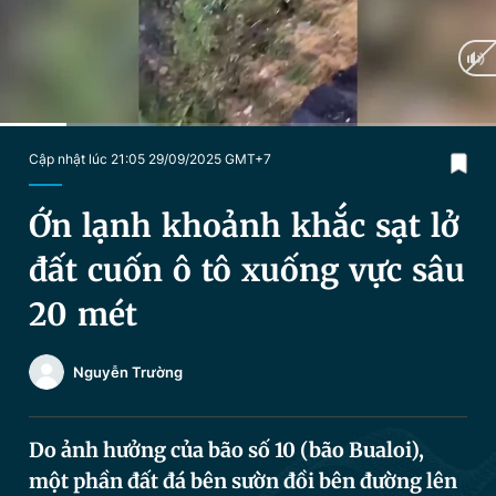
Chuyên mục khác
Tin đã xem
Chào ngày mới
Tin 24h
Đăng xuất
Tin thị trường
Tin 360
Current
0:17
/
Duration
2:04
Cập nhật lúc 21:05 29/09/2025 GMT+7
Time
Video
Magazine
Ớn lạnh khoảnh khắc sạt lở
đất cuốn ô tô xuống vực sâu
Sản phẩm khác
20 mét
Tiện ích
Bạn cần biết
Nguyễn Trường
Thông tin tòa soạn
Liên hệ quảng cáo
Do ảnh hưởng của bão số 10 (bão Bualoi),
một phần đất đá bên sườn đồi bên đường lên