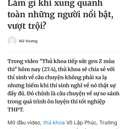
Làm gì khi xung quanh
Chuyên mục khác
toàn những người nổi bật,
Tin đã xem
Chào ngày mới
Tin 24h
vượt trội?
Đăng xuất
Tin thị trường
Tin 360
Nữ Vương
Video
Magazine
Trong video "Thủ khoa tiếp sức gen Z mùa
thi" hôm nay (27.4), thủ khoa sẽ chia sẻ với
Sản phẩm khác
thí sinh về câu chuyện không phải xa lạ
nhưng hiếm khi thí sinh nghĩ về nó thật sự
Tiện ích
Bạn cần biết
đầy đủ. Đó chính là câu chuyện về sự so sánh
trong quá trình ôn luyện thi tốt nghiệp
Thông tin tòa soạn
Liên hệ quảng cáo
THPT.
Mở đầu video,
thủ khoa
Võ Lập Phúc, Trường