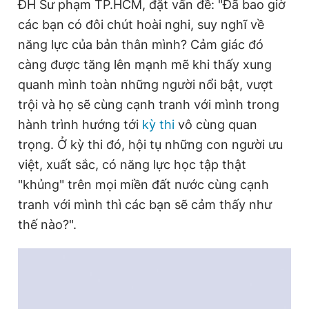
ĐH Sư phạm TP.HCM, đặt vấn đề: "Đã bao giờ
các bạn có đôi chút hoài nghi, suy nghĩ về
năng lực của bản thân mình? Cảm giác đó
Đọc Thanh Niên trên điện thoại
càng được tăng lên mạnh mẽ khi thấy xung
quanh mình toàn những người nổi bật, vượt
trội và họ sẽ cùng cạnh tranh với mình trong
hành trình hướng tới
kỳ thi
vô cùng quan
Theo dõi báo trên
trọng. Ở kỳ thi đó, hội tụ những con người ưu
việt, xuất sắc, có năng lực học tập thật
Hotline
Liên hệ quảng cáo
"khủng" trên mọi miền đất nước cùng cạnh
0906 645 777
0908 780 404
tranh với mình thì các bạn sẽ cảm thấy như
thế nào?".
Đặt báo
Quảng cáo
RSS
Tòa soạn
Chính sách bảo
Tổng biên tập: Nguyễn Ngọc Toàn
Phó tổng biên tập thường trực: Hải Thành
Phó tổng biên tập: Lâm Hiếu Dũng
Phó tổng biên tập: Trần Việt Hưng
Tổng thư ký tòa soạn: Đức Trung