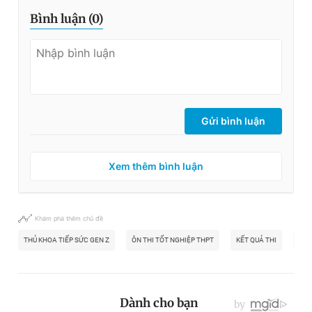
Bình luận (
0
)
Gửi bình luận
Xem thêm bình luận
Khám phá thêm chủ đề
THỦ KHOA TIẾP SỨC GEN Z
ÔN THI TỐT NGHIỆP THPT
KẾT QUẢ THI
TIẾ