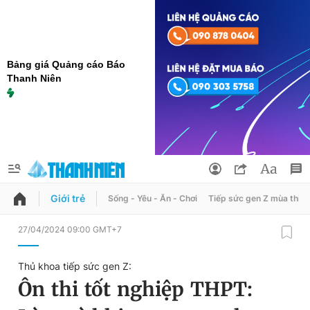
Bảng giá Quảng cáo Báo
Thanh Niên
Giới trẻ
Sống - Yêu - Ăn - Chơi
Tiếp sức gen Z mùa thi
QUẢNG CÁO
ĐẶT BÁO
27/04/2024 09:00 GMT+7
Thông tin tài khoản
Thủ khoa tiếp sức gen Z:
Đổi mật khẩu
Ôn thi tốt nghiệp THPT:
Chuyên mục
Tin đã lưu