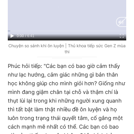
Giấy phép xuất bản số 110/GP - BTTTT cấp ngày 24.3.2020
© 2003-2026 Bản quyền thuộc về Báo Thanh Niên. Cấm sao
chép dưới mọi hình thức nếu không có sự chấp thuận bằng văn
bản. Phát triển bởi ePi Technologies, JSC.
C
0:00
/
D
6:41
u
u
Chuyện so sánh khi ôn luyện | Thủ khoa tiếp sức Gen Z mùa
thi
r
r
r
a
Phúc hỏi tiếp: "Các bạn có bao giờ cảm thấy
e
t
như lạc hướng, cảm giác những gì bản thân
n
i
học không giúp cho mình giỏi hơn? Giống như
t
o
mình đang giậm chân tại chỗ và thậm chí là
T
n
thụt lùi lại trong khi những người xung quanh
i
thì tất bật làm thật nhiều đề ôn luyện và họ
m
luôn trong trạng thái quyết tâm, cố gắng một
cách mạnh mẽ nhất có thể. Các bạn có bao
e