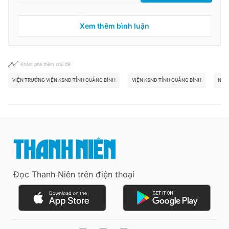
Xem thêm bình luận
Khám phá thêm chủ đề
VIỆN TRƯỞNG VIỆN KSND TỈNH QUẢNG BÌNH
VIỆN KSND TỈNH QUẢNG BÌNH
NGU
Đọc Thanh Niên trên điện thoại