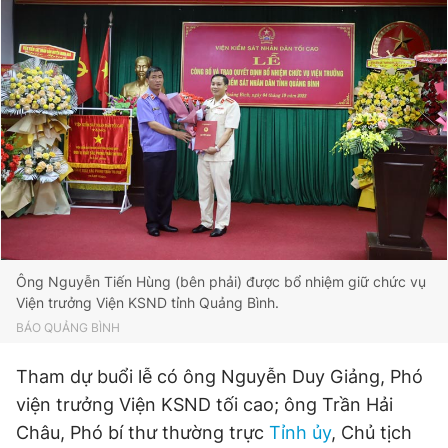
Đọc Thanh Niên trên điện thoại
Theo dõi báo trên
Hotline
Liên hệ quảng cáo
0906 645 777
0908 780 404
Ông Nguyễn Tiến Hùng (bên phải) được bổ nhiệm giữ chức vụ
Đặt báo
Quảng cáo
RSS
Tòa soạn
Chính sách bảo
Viện trưởng Viện KSND tỉnh Quảng Bình.
BÁO QUẢNG BÌNH
Tổng biên tập: Nguyễn Ngọc Toàn
Phó tổng biên tập thường trực: Hải Thành
Phó tổng biên tập: Lâm Hiếu Dũng
Tham dự buổi lễ có ông Nguyễn Duy Giảng, Phó
Phó tổng biên tập: Trần Việt Hưng
viện trưởng Viện KSND tối cao; ông Trần Hải
Tổng thư ký tòa soạn: Đức Trung
Châu, Phó bí thư thường trực
Tỉnh ủy
, Chủ tịch
Giấy phép xuất bản số 110/GP - BTTTT cấp ngày 24.3.2020