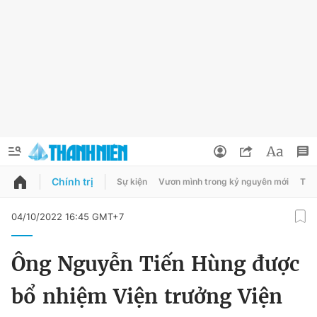
Chính trị
Sự kiện
Vươn mình trong kỷ nguyên mới
Thời
QUẢNG CÁO
ĐẶT BÁO
04/10/2022 16:45 GMT+7
Thông tin tài khoản
Ông Nguyễn Tiến Hùng được
Đổi mật khẩu
Chuyên mục
bổ nhiệm Viện trưởng Viện
Tin đã lưu
Chuyên mục khác