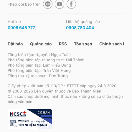
Theo dõi báo trên
Hotline
Liên hệ quảng cáo
0906 645 777
0908 780 404
Đặt báo
Quảng cáo
RSS
Tòa soạn
Chính sách bảo
Tổng biên tập: Nguyễn Ngọc Toàn
Phó tổng biên tập thường trực: Hải Thành
Phó tổng biên tập: Lâm Hiếu Dũng
Phó tổng biên tập: Trần Việt Hưng
Tổng thư ký tòa soạn: Đức Trung
Giấy phép xuất bản số 110/GP - BTTTT cấp ngày 24.3.2020
© 2003-2026 Bản quyền thuộc về Báo Thanh Niên.
Cấm sao chép dưới mọi hình thức nếu không có sự chấp thuận
bằng văn bản.