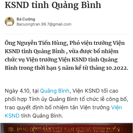
KSND tỉnh Quảng Bình
Tin đã xem
Chào ngày mới
Tin 24h
Bá Cường
Đăng xuất
Bacuongtran.99.7@gmail.com
Tin thị trường
Tin 360
Ông Nguyễn Tiến Hùng, Phó viện trưởng Viện
Video
Magazine
KSND tỉnh Quảng Bình , vừa được bổ nhiệm
chức vụ Viện trưởng Viện KSND tỉnh Quảng
Bình trong thời hạn 5 năm kể từ tháng 10.2022.
Sản phẩm khác
Tiện ích
Bạn cần biết
Ngày 4.10, tại
Quảng Bình
, Viện KSND tối cao
phối hợp Tỉnh ủy Quảng Bình tổ chức lễ công bố,
Thông tin tòa soạn
Liên hệ quảng cáo
trao quyết định bổ nhiệm tân Viện trưởng
Viện
KSND
tỉnh Quảng Bình.