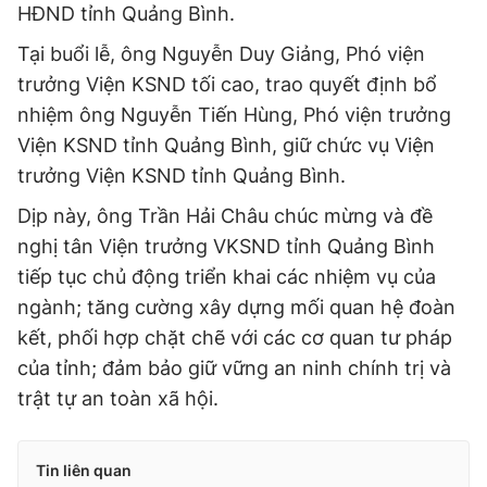
© 2003-2026 Bản quyền thuộc về Báo Thanh Niên. Cấm sao
HĐND tỉnh Quảng Bình.
chép dưới mọi hình thức nếu không có sự chấp thuận bằng văn
bản. Phát triển bởi ePi Technologies, JSC.
Tại buổi lễ, ông Nguyễn Duy Giảng, Phó viện
trưởng Viện KSND tối cao, trao quyết định bổ
nhiệm ông Nguyễn Tiến Hùng, Phó viện trưởng
Viện KSND tỉnh Quảng Bình, giữ chức vụ Viện
trưởng Viện KSND tỉnh Quảng Bình.
Dịp này, ông Trần Hải Châu chúc mừng và đề
nghị tân Viện trưởng VKSND tỉnh Quảng Bình
tiếp tục chủ động triển khai các nhiệm vụ của
ngành; tăng cường xây dựng mối quan hệ đoàn
kết, phối hợp chặt chẽ với các cơ quan tư pháp
của tỉnh; đảm bảo giữ vững an ninh chính trị và
trật tự an toàn xã hội.
Tin liên quan