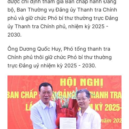
được chỉ định tham gia Ban chấp hành Đảng
bộ, Ban Thường vụ Đảng ủy Thanh tra Chính
phủ và giữ chức Phó bí thư thường trực Đảng
Đọc Thanh Niên trên điện thoại
ủy Thanh tra Chính phủ, nhiệm kỳ 2025 -
2030.
Ông Dương Quốc Huy, Phó tổng thanh tra
Theo dõi báo trên
Chính phủ thôi giữ chức Phó bí thư thường
trực Đảng uỷ nhiệm kỳ 2025 - 2030.
Hotline
Liên hệ quảng cáo
0906 645 777
0908 780 404
Đặt báo
Quảng cáo
RSS
Tòa soạn
Chính sách bảo
Tổng biên tập: Nguyễn Ngọc Toàn
Phó tổng biên tập thường trực: Hải Thành
Phó tổng biên tập: Lâm Hiếu Dũng
Phó tổng biên tập: Trần Việt Hưng
Tổng thư ký tòa soạn: Đức Trung