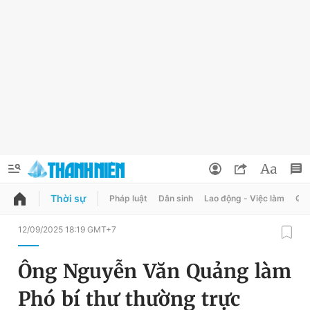
Thời sự
Pháp luật
Dân sinh
Lao động - Việc làm
Quy
QUẢNG CÁO
ĐẶT BÁO
12/09/2025 18:19 GMT+7
Thông tin tài khoản
Ông Nguyễn Văn Quảng làm
Đổi mật khẩu
Chuyên mục
Phó bí thư thường trực
Tin đã lưu