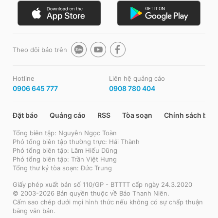
Theo dõi báo trên
Hotline
Liên hệ quảng cáo
0906 645 777
0908 780 404
Đặt báo
Quảng cáo
RSS
Tòa soạn
Chính sách bảo
Tổng biên tập: Nguyễn Ngọc Toàn
Phó tổng biên tập thường trực: Hải Thành
Phó tổng biên tập: Lâm Hiếu Dũng
Phó tổng biên tập: Trần Việt Hưng
Tổng thư ký tòa soạn: Đức Trung
Giấy phép xuất bản số 110/GP - BTTTT cấp ngày 24.3.2020
© 2003-2026 Bản quyền thuộc về Báo Thanh Niên.
Cấm sao chép dưới mọi hình thức nếu không có sự chấp thuận
bằng văn bản.