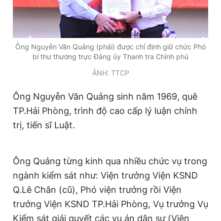
Giấy phép xuất bản số 110/GP - BTTTT cấp ngày 24.3.2020
© 2003-2026 Bản quyền thuộc về Báo Thanh Niên. Cấm sao
chép dưới mọi hình thức nếu không có sự chấp thuận bằng văn
bản. Phát triển bởi ePi Technologies, JSC.
Ông Nguyễn Văn Quảng (phải) được chỉ định giữ chức Phó
bí thư thường trực Đảng ủy Thanh tra Chính phủ
ẢNH: TTCP
Ông Nguyễn Văn Quảng sinh năm 1969, quê
TP.Hải Phòng, trình độ cao cấp lý luận chính
trị, tiến sĩ Luật.
Ông Quảng từng kinh qua nhiều chức vụ trong
ngành kiểm sát như: Viện trưởng Viện KSND
Q.Lê Chân (cũ), Phó viện trưởng rồi Viện
trưởng Viện KSND TP.Hải Phòng, Vụ trưởng Vụ
Kiểm sát giải quyết các vụ án dân sự (Viện