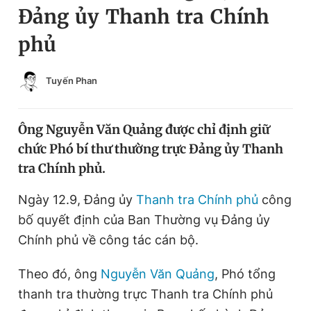
Đảng ủy Thanh tra Chính
Chuyên mục khác
Tin đã xem
phủ
Chào ngày mới
Tin 24h
Đăng xuất
Tuyến Phan
Tin thị trường
Tin 360
Ông Nguyễn Văn Quảng được chỉ định giữ
Video
Magazine
chức Phó bí thư thường trực Đảng ủy Thanh
tra Chính phủ.
Sản phẩm khác
Ngày 12.9, Đảng ủy
Thanh tra Chính phủ
công
Tiện ích
Bạn cần biết
bố quyết định của Ban Thường vụ Đảng ủy
Chính phủ về công tác cán bộ.
Thông tin tòa soạn
Liên hệ quảng cáo
Theo đó, ông
Nguyễn Văn Quảng
, Phó tổng
thanh tra thường trực Thanh tra Chính phủ