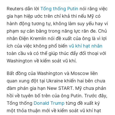
Giấy phép xuất bản số 110/GP - BTTTT cấp ngày 24.3.2020
r
a
Reuters dẫn lời
Tổng thống Putin
nói rằng việc
© 2003-2026 Bản quyền thuộc về Báo Thanh Niên. Cấm sao
e
t
chép dưới mọi hình thức nếu không có sự chấp thuận bằng văn
gia hạn hiệp ước trên chỉ khả thi nếu Mỹ có
bản. Phát triển bởi ePi Technologies, JSC.
n
i
hành động tương tự, không làm suy yếu hay vi
t
o
phạm sự cân bằng trong năng lực răn đe. Chủ
T
n
nhân Điện Kremlin nói đề xuất của ông là vì lợi
i
ích của việc không phổ biến
vũ khí hạt nhân
m
toàn cầu và có thể giúp thúc đẩy đối thoại với
Washington về kiểm soát vũ khí.
e
Bất đồng của Washington và Moscow liên
quan xung đột tại Ukraine khiến hai bên chưa
đàm phán gia hạn New START. Mỹ chưa phản
hồi về tuyên bố trên của ông Putin. Trước đây,
Tổng thống
Donald Trump
từng đề xuất ký
một thỏa thuận mới về kiểm soát vũ khí hạt