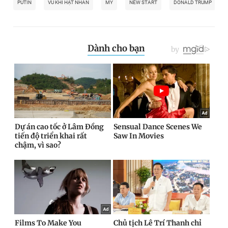
PUTIN
VŨ KHÍ HẠT NHÂN
MỸ
NEW START
DONALD TRUMP