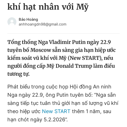
khí hạt nhân với Mỹ
Chuyên mục khác
Tin đã xem
Chào ngày mới
Tin 24h
Bảo Hoàng
anhhoangdn98@gmail.com
Đăng xuất
Tin thị trường
Tin 360
Tổng thống Nga Vladimir Putin ngày 22.9
tuyên bố Moscow sẵn sàng gia hạn hiệp ước
Video
Magazine
kiểm soát vũ khí với Mỹ (New START), nếu
người đồng cấp Mỹ Donald Trump làm điều
tương tự.
Sản phẩm khác
Tiện ích
Phát biểu trong cuộc họp Hội đồng An ninh
Bạn cần biết
Nga ngày 22.9, ông Putin tuyên bố: “Nga sẵn
sàng tiếp tục tuân thủ giới hạn số lượng vũ khí
Thông tin tòa soạn
Liên hệ quảng cáo
theo hiệp ước
New START
thêm 1 năm, sau
hạn chót ngày 5.2.2026”.