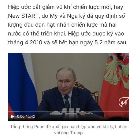
Hiệp ước cắt giảm vũ khí chiến lược mới, hay
New START, do Mỹ và Nga ký đã quy định số
Đọc Thanh Niên trên điện thoại
lượng đầu đạn hạt nhân chiến lược mà hai
nước có thể triển khai. Hiệp ước được ký vào
tháng 4.2010 và sẽ hết hạn ngày 5.2 năm sau.
Theo dõi báo trên
Hotline
Liên hệ quảng cáo
0906 645 777
0908 780 404
Đặt báo
Quảng cáo
RSS
Tòa soạn
Chính sách bảo
Tổng biên tập: Nguyễn Ngọc Toàn
Phó tổng biên tập thường trực: Hải Thành
C
0:00
/
D
1:42
Phó tổng biên tập: Lâm Hiếu Dũng
u
u
Tổng thống Putin đề xuất gia hạn hiệp ước vũ khí hạt nhân
Phó tổng biên tập: Trần Việt Hưng
với ông Trump
Tổng thư ký tòa soạn: Đức Trung
r
r