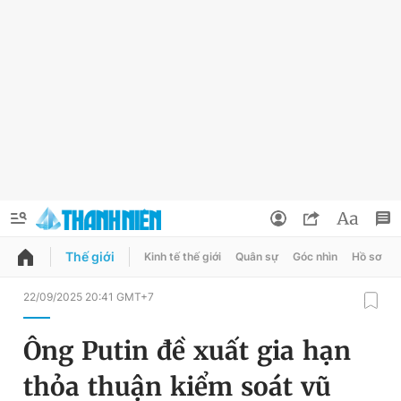
Thế giới
Kinh tế thế giới
Quân sự
Góc nhìn
Hồ sơ
QUẢNG CÁO
ĐẶT BÁO
22/09/2025 20:41 GMT+7
Thông tin tài khoản
Ông Putin đề xuất gia hạn
Đổi mật khẩu
Chuyên mục
thỏa thuận kiểm soát vũ
Tin đã lưu