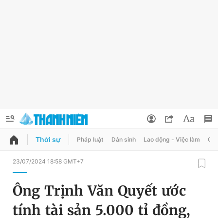
Thời sự
Pháp luật
Dân sinh
Lao động - Việc làm
Quy
QUẢNG CÁO
ĐẶT BÁO
23/07/2024 18:58 GMT+7
Thông tin tài khoản
Ông Trịnh Văn Quyết ước
Đổi mật khẩu
Chuyên mục
tính tài sản 5.000 tỉ đồng,
Tin đã lưu