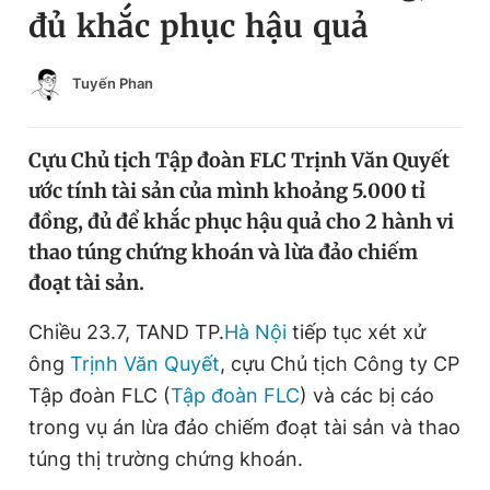
đủ khắc phục hậu quả
Chuyên mục khác
Tin đã xem
Chào ngày mới
Tin 24h
Tuyến Phan
Đăng xuất
Tin thị trường
Tin 360
Cựu Chủ tịch Tập đoàn FLC Trịnh Văn Quyết
ước tính tài sản của mình khoảng 5.000 tỉ
Video
Magazine
đồng, đủ để khắc phục hậu quả cho 2 hành vi
thao túng chứng khoán và lừa đảo chiếm
đoạt tài sản.
Sản phẩm khác
Chiều 23.7, TAND TP.
Hà Nội
tiếp tục xét xử
Tiện ích
Bạn cần biết
ông
Trịnh Văn Quyết
, cựu Chủ tịch Công ty CP
Tập đoàn FLC (
Tập đoàn FLC
) và các bị cáo
Thông tin tòa soạn
Liên hệ quảng cáo
trong vụ án lừa đảo chiếm đoạt tài sản và thao
túng thị trường chứng khoán.