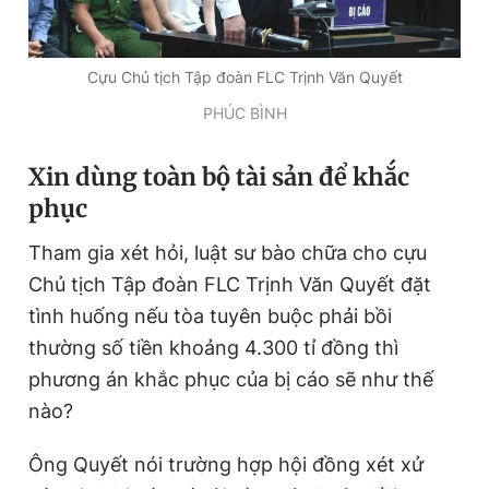
Giấy phép xuất bản số 110/GP - BTTTT cấp ngày 24.3.2020
© 2003-2026 Bản quyền thuộc về Báo Thanh Niên. Cấm sao
chép dưới mọi hình thức nếu không có sự chấp thuận bằng văn
Cựu Chủ tịch Tập đoàn FLC Trịnh Văn Quyết
bản. Phát triển bởi ePi Technologies, JSC.
PHÚC BÌNH
Xin dùng toàn bộ tài sản để khắc
phục
Tham gia xét hỏi, luật sư bào chữa cho cựu
Chủ tịch Tập đoàn FLC Trịnh Văn Quyết đặt
tình huống nếu tòa tuyên buộc phải bồi
thường số tiền khoảng 4.300 tỉ đồng thì
phương án khắc phục của bị cáo sẽ như thế
nào?
Ông Quyết nói trường hợp hội đồng xét xử