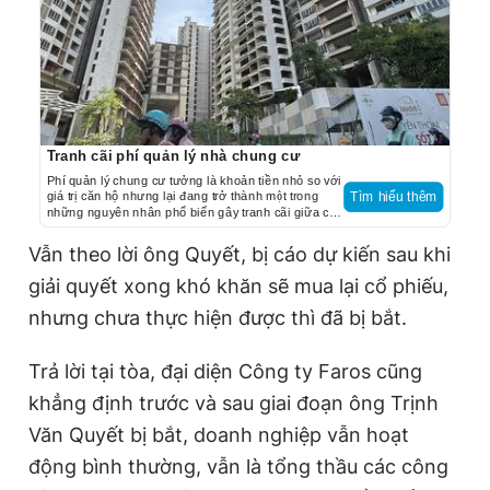
Tranh cãi phí quản lý nhà chung cư
Phí quản lý chung cư tưởng là khoản tiền nhỏ so với
giá trị căn hộ nhưng lại đang trở thành một trong
Tìm hiểu thêm
những nguyên nhân phổ biến gây tranh cãi giữa cư
dân với ban quản trị, chủ đầu tư và đơn vị vận hành.
Vẫn theo lời ông Quyết, bị cáo dự kiến sau khi
giải quyết xong khó khăn sẽ mua lại cổ phiếu,
nhưng chưa thực hiện được thì đã bị bắt.
Trả lời tại tòa, đại diện Công ty Faros cũng
khẳng định trước và sau giai đoạn ông Trịnh
Văn Quyết bị bắt, doanh nghiệp vẫn hoạt
động bình thường, vẫn là tổng thầu các công