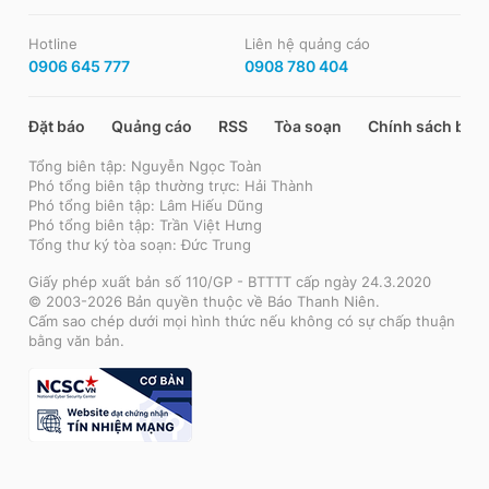
Hotline
Liên hệ quảng cáo
0906 645 777
0908 780 404
Đặt báo
Quảng cáo
RSS
Tòa soạn
Chính sách bảo
Tổng biên tập: Nguyễn Ngọc Toàn
Phó tổng biên tập thường trực: Hải Thành
Phó tổng biên tập: Lâm Hiếu Dũng
Phó tổng biên tập: Trần Việt Hưng
Tổng thư ký tòa soạn: Đức Trung
Giấy phép xuất bản số 110/GP - BTTTT cấp ngày 24.3.2020
© 2003-2026 Bản quyền thuộc về Báo Thanh Niên.
Cấm sao chép dưới mọi hình thức nếu không có sự chấp thuận
bằng văn bản.