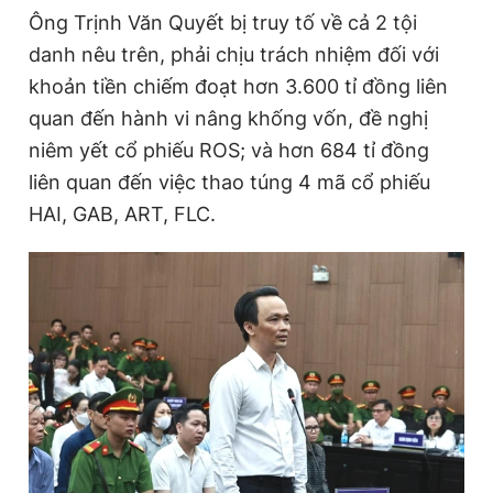
Ông Trịnh Văn Quyết bị truy tố về cả 2 tội
danh nêu trên, phải chịu trách nhiệm đối với
Đọc Thanh Niên trên điện thoại
khoản tiền chiếm đoạt hơn 3.600 tỉ đồng liên
quan đến hành vi nâng khống vốn, đề nghị
niêm yết cổ phiếu ROS; và hơn 684 tỉ đồng
liên quan đến việc thao túng 4 mã cổ phiếu
Theo dõi báo trên
HAI, GAB, ART, FLC.
Hotline
Liên hệ quảng cáo
0906 645 777
0908 780 404
Đặt báo
Quảng cáo
RSS
Tòa soạn
Chính sách bảo
Tổng biên tập: Nguyễn Ngọc Toàn
Phó tổng biên tập thường trực: Hải Thành
Phó tổng biên tập: Lâm Hiếu Dũng
Phó tổng biên tập: Trần Việt Hưng
Tổng thư ký tòa soạn: Đức Trung