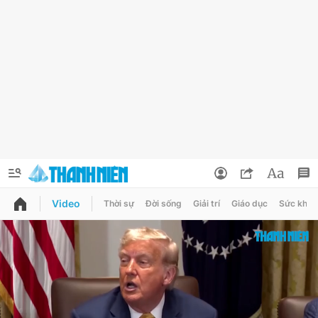
Video
Thời sự
Đời sống
Giải trí
Giáo dục
Sức khỏe
QUẢNG CÁO
ĐẶT BÁO
Thông tin tài khoản
Đổi mật khẩu
Chuyên mục
Tin đã lưu