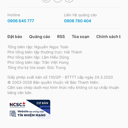
Hotline
Liên hệ quảng cáo
0906 645 777
0908 780 404
Đặt báo
Quảng cáo
RSS
Tòa soạn
Chính sách bảo
Tổng biên tập: Nguyễn Ngọc Toàn
Phó tổng biên tập thường trực: Hải Thành
Phó tổng biên tập: Lâm Hiếu Dũng
Phó tổng biên tập: Trần Việt Hưng
Tổng thư ký tòa soạn: Đức Trung
Giấy phép xuất bản số 110/GP - BTTTT cấp ngày 24.3.2020
© 2003-2026 Bản quyền thuộc về Báo Thanh Niên.
Cấm sao chép dưới mọi hình thức nếu không có sự chấp thuận
bằng văn bản.