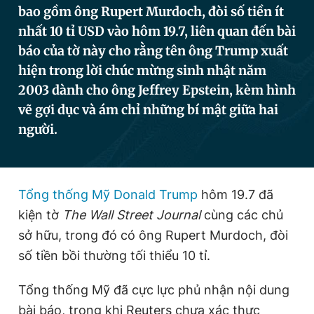
bao gồm ông Rupert Murdoch, đòi số tiền ít
nhất 10 tỉ USD vào hôm 19.7, liên quan đến bài
báo của tờ này cho rằng tên ông Trump xuất
Đọc Thanh Niên trên điện thoại
hiện trong lời chúc mừng sinh nhật năm
2003 dành cho ông Jeffrey Epstein, kèm hình
vẽ gợi dục và ám chỉ những bí mật giữa hai
người.
Theo dõi báo trên
Hotline
Liên hệ quảng cáo
0906 645 777
0908 780 404
Tổng thống Mỹ Donald Trump
hôm 19.7 đã
kiện tờ
The Wall Street Journal
cùng các chủ
Đặt báo
Quảng cáo
RSS
Tòa soạn
Chính sách bảo
sở hữu, trong đó có ông Rupert Murdoch, đòi
Tổng biên tập: Nguyễn Ngọc Toàn
số tiền bồi thường tối thiểu 10 tỉ.
Phó tổng biên tập thường trực: Hải Thành
Phó tổng biên tập: Lâm Hiếu Dũng
Tổng thống Mỹ đã cực lực phủ nhận nội dung
Phó tổng biên tập: Trần Việt Hưng
Tổng thư ký tòa soạn: Đức Trung
bài báo, trong khi Reuters chưa xác thực