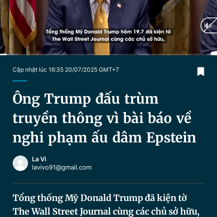
Chuyên mục khác
Tin đã xem
Chào ngày mới
Tin 24h
Đăng xuất
Tin thị trường
Tin 360
Current
0:04
/
Duration
1:51
Cập nhật lúc 16:35 20/07/2025 GMT+7
Time
Video
Magazine
Ông Trump đấu trùm
truyền thông vì bài báo về
Sản phẩm khác
nghi phạm ấu dâm Epstein
Tiện ích
Bạn cần biết
La Vi
lavivo91@gmail.com
Thông tin tòa soạn
Liên hệ quảng cáo
Tổng thống Mỹ Donald Trump đã kiện tờ
The Wall Street Journal cùng các chủ sở hữu,