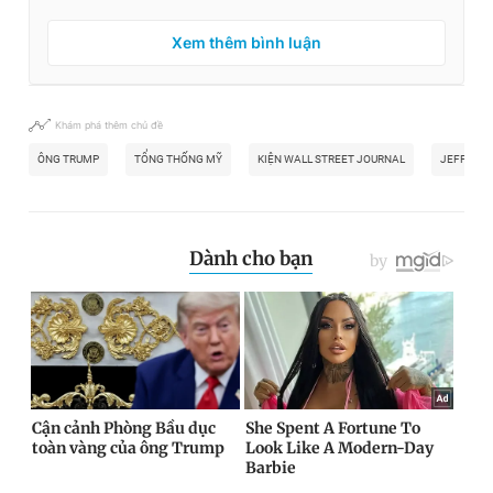
Xem thêm bình luận
Khám phá thêm chủ đề
ÔNG TRUMP
TỔNG THỐNG MỸ
KIỆN WALL STREET JOURNAL
JEFFREY 