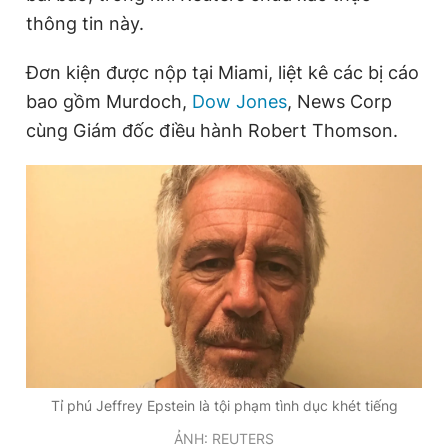
Giấy phép xuất bản số 110/GP - BTTTT cấp ngày 24.3.2020
thông tin này.
© 2003-2026 Bản quyền thuộc về Báo Thanh Niên. Cấm sao
chép dưới mọi hình thức nếu không có sự chấp thuận bằng văn
Đơn kiện được nộp tại Miami, liệt kê các bị cáo
bản. Phát triển bởi ePi Technologies, JSC.
bao gồm Murdoch,
Dow Jones
, News Corp
cùng Giám đốc điều hành Robert Thomson.
Tỉ phú Jeffrey Epstein là tội phạm tình dục khét tiếng
ẢNH: REUTERS