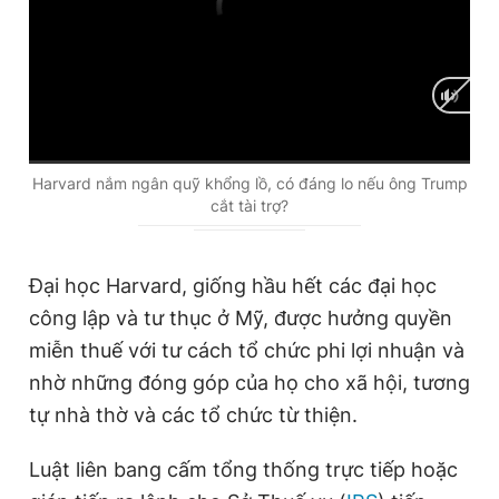
C
0:00
/
D
0:00
Harvard nắm ngân quỹ khổng lồ, có đáng lo nếu ông Trump
cắt tài trợ?
u
u
r
r
r
a
Đại học Harvard, giống hầu hết các đại học
công lập và tư thục ở Mỹ, được hưởng quyền
e
t
miễn thuế với tư cách tổ chức phi lợi nhuận và
n
i
nhờ những đóng góp của họ cho xã hội, tương
t
o
tự nhà thờ và các tổ chức từ thiện.
T
n
i
Luật liên bang cấm tổng thống trực tiếp hoặc
m