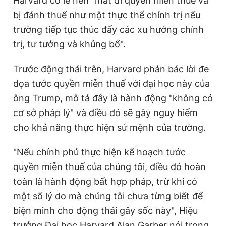
Harvard có lẽ nên "mất đi quyền miễn thuế và
Giấy phép xuất bản số 110/GP - BTTTT cấp ngày 24.3.2020
bị đánh thuế như một thực thể chính trị nếu
© 2003-2026 Bản quyền thuộc về Báo Thanh Niên. Cấm sao
chép dưới mọi hình thức nếu không có sự chấp thuận bằng văn
trường tiếp tục thúc đẩy các xu hướng chính
bản. Phát triển bởi ePi Technologies, JSC.
trị, tư tưởng và khủng bố".
Trước động thái trên, Harvard phản bác lời đe
dọa tước quyền miễn thuế với đại học này của
ông Trump, mô tả đây là hành động "không có
cơ sở pháp lý" và điều đó sẽ gây nguy hiểm
cho khả năng thực hiện sứ mệnh của trường.
"Nếu chính phủ thực hiện kế hoạch tước
quyền miễn thuế của chúng tôi, điều đó hoàn
toàn là hành động bất hợp pháp, trừ khi có
một số lý do mà chúng tôi chưa từng biết để
biện minh cho động thái gây sốc này", Hiệu
trưởng Đại học Harvard Alan Garber nói trong