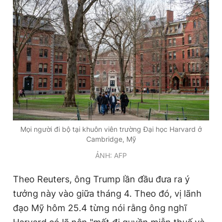
Đọc Thanh Niên trên điện thoại
Theo dõi báo trên
Hotline
Liên hệ quảng cáo
Mọi người đi bộ tại khuôn viên trường Đại học Harvard ở
0906 645 777
0908 780 404
Cambridge, Mỹ
ẢNH: AFP
Đặt báo
Quảng cáo
RSS
Tòa soạn
Chính sách bảo
Theo Reuters, ông Trump lần đầu đưa ra ý
Tổng biên tập: Nguyễn Ngọc Toàn
Phó tổng biên tập thường trực: Hải Thành
tưởng này vào giữa tháng 4. Theo đó, vị lãnh
Phó tổng biên tập: Lâm Hiếu Dũng
Phó tổng biên tập: Trần Việt Hưng
đạo Mỹ hôm 25.4 từng nói rằng ông nghĩ
Tổng thư ký tòa soạn: Đức Trung