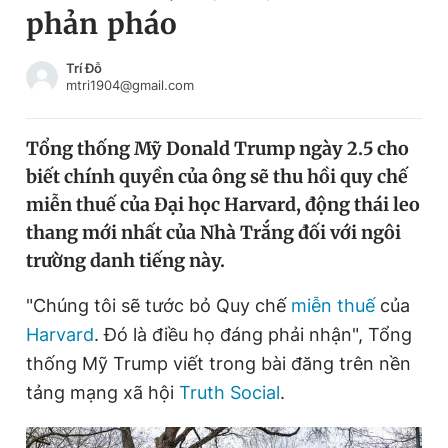
phản pháo
Chuyên mục khác
Tin đã xem
Chào ngày mới
Tin 24h
Trí Đỗ
mtri1904@gmail.com
Đăng xuất
Tin thị trường
Tin 360
Tổng thống Mỹ Donald Trump ngày 2.5 cho
biết chính quyền của ông sẽ thu hồi quy chế
Video
Magazine
miễn thuế của Đại học Harvard, động thái leo
thang mới nhất của Nhà Trắng đối với ngôi
trường danh tiếng này.
Sản phẩm khác
Tiện ích
"Chúng tôi sẽ tước bỏ Quy chế
Bạn cần biết
miễn thuế
của
Harvard
. Đó là điều họ đáng phải nhận", Tổng
thống Mỹ Trump viết trong bài đăng trên nền
Thông tin tòa soạn
Liên hệ quảng cáo
tảng mạng xã hội
Truth Social
.