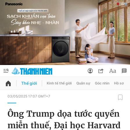
Thế giới
Kinh tế thế giới
Quân sự
Góc nhìn
Hồ sơ
QUẢNG CÁO
ĐẶT BÁO
03/05/2025 17:07 GMT+7
Thông tin tài khoản
Ông Trump dọa tước quyền
Đổi mật khẩu
Chuyên mục
miễn thuế, Đại học Harvard
Tin đã lưu