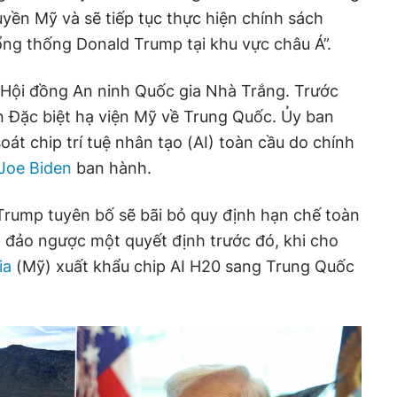
quyền Mỹ và sẽ tiếp tục thực hiện chính sách
ổng thống Donald Trump tại khu vực châu Á”.
 Hội đồng An ninh Quốc gia Nhà Trắng. Trước
n Đặc biệt hạ viện Mỹ về Trung Quốc. Ủy ban
át chip trí tuệ nhân tạo (AI) toàn cầu do chính
Joe Biden
ban hành.
Trump tuyên bố sẽ bãi bỏ quy định hạn chế toàn
ã đảo ngược một quyết định trước đó, khi cho
ia
(Mỹ) xuất khẩu chip AI H20 sang Trung Quốc