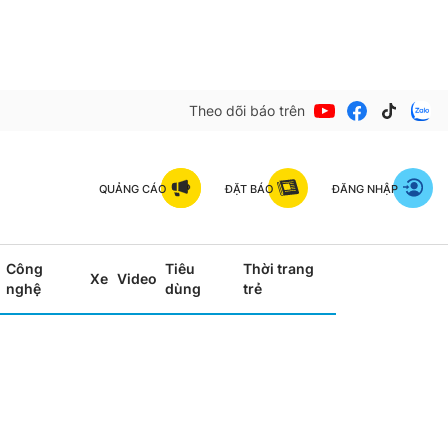
Theo dõi báo trên
QUẢNG CÁO
ĐẶT BÁO
ĐĂNG NHẬP
Công
Tiêu
Thời trang
Xe
Video
nghệ
dùng
trẻ