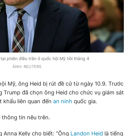
ại phiên điều trần ở quốc hội Mỹ hồi tháng 4
ẢNH: REUTERS
i Mỹ, ông Heid bị rút đề cử từ ngày 10.9. Trước
g Trump đã chọn ông Heid cho chức vụ giám sát
t khẩu liên quan đến
an ninh
quốc gia.
 thông tin nêu trên.
 Anna Kelly cho biết: “Ông
Landon Heid
là tiếng