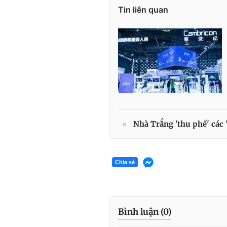
Tin liên quan
Nhà Trắng 'thu phế' các 
Chia sẻ
Bình luận (
0
)