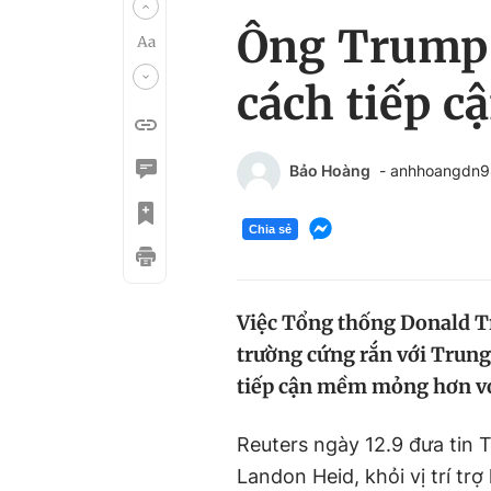
Ông Trump r
cách tiếp c
Bảo Hoàng
- anhhoangdn
Chia sẻ
Việc Tổng thống Donald Tr
trường cứng rắn với Trung
tiếp cận mềm mỏng hơn với
Reuters ngày 12.9 đưa tin
Landon Heid, khỏi vị trí trợ