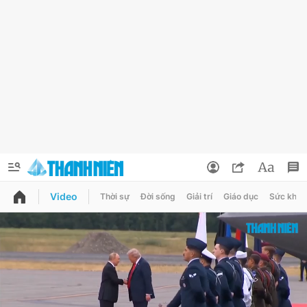
Video
Thời sự
Đời sống
Giải trí
Giáo dục
Sức khỏe
QUẢNG CÁO
ĐẶT BÁO
Thông tin tài khoản
Đổi mật khẩu
Chuyên mục
Tin đã lưu