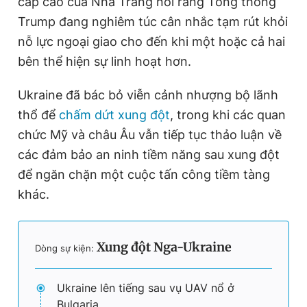
cấp cao của Nhà Trắng nói rằng Tổng thống
Giấy phép xuất bản số 110/GP - BTTTT cấp ngày 24.3.2020
Trump đang nghiêm túc cân nhắc tạm rút khỏi
© 2003-2026 Bản quyền thuộc về Báo Thanh Niên. Cấm sao
chép dưới mọi hình thức nếu không có sự chấp thuận bằng văn
nỗ lực ngoại giao cho đến khi một hoặc cả hai
bản. Phát triển bởi ePi Technologies, JSC.
bên thể hiện sự linh hoạt hơn.
Ukraine đã bác bỏ viễn cảnh nhượng bộ lãnh
thổ để
chấm dứt xung đột
, trong khi các quan
chức Mỹ và châu Âu vẫn tiếp tục thảo luận về
các đảm bảo an ninh tiềm năng sau xung đột
để ngăn chặn một cuộc tấn công tiềm tàng
khác.
Xung đột Nga-Ukraine
Dòng sự kiện:
Ukraine lên tiếng sau vụ UAV nổ ở
Bulgaria