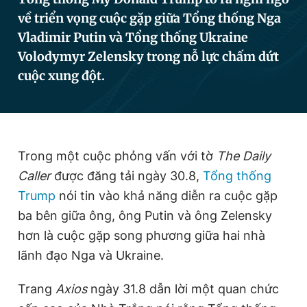
về triển vọng cuộc gặp giữa Tổng thống Nga
Vladimir Putin và Tổng thống Ukraine
Đọc Thanh Niên trên điện thoại
Volodymyr Zelensky trong nỗ lực chấm dứt
cuộc xung đột.
Theo dõi báo trên
Trong một cuộc phỏng vấn với tờ
The Daily
Hotline
Liên hệ quảng cáo
Caller
được đăng tải ngày 30.8,
Tổng thống
0906 645 777
0908 780 404
Trump
nói tin vào khả năng diễn ra cuộc gặp
ba bên giữa ông, ông Putin và ông Zelensky
Đặt báo
Quảng cáo
RSS
Tòa soạn
Chính sách bảo
hơn là cuộc gặp song phương giữa hai nhà
Tổng biên tập: Nguyễn Ngọc Toàn
lãnh đạo Nga và Ukraine.
Phó tổng biên tập thường trực: Hải Thành
Phó tổng biên tập: Lâm Hiếu Dũng
Phó tổng biên tập: Trần Việt Hưng
Trang
Axios
ngày 31.8 dẫn lời một quan chức
Tổng thư ký tòa soạn: Đức Trung