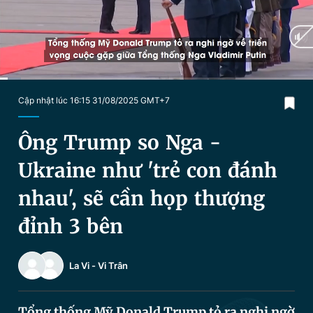
Chuyên mục khác
Tin đã xem
Chào ngày mới
Tin 24h
Đăng xuất
Tin thị trường
Tin 360
Current
0:03
/
Duration
2:16
Cập nhật lúc 16:15 31/08/2025 GMT+7
Time
Video
Magazine
Ông Trump so Nga -
Ukraine như 'trẻ con đánh
Sản phẩm khác
nhau', sẽ cần họp thượng
Tiện ích
Bạn cần biết
đỉnh 3 bên
Thông tin tòa soạn
Liên hệ quảng cáo
La Vi
-
Vi Trân
Tổng thống Mỹ Donald Trump tỏ ra nghi ngờ