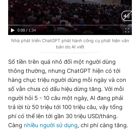
C
0:00
/
D
1:34
u
u
Nhà phát triển ChatGPT phát hành công cụ phát hiện văn
bản do AI viết
r
r
r
a
Số tiền trên quá nhỏ đối một người dùng
e
t
thông thường, nhưng ChatGPT hiện có tới
n
i
hàng chục triệu người dùng mỗi ngày và con
t
o
số vẫn chưa có dấu hiệu dừng tăng. Với mỗi
T
n
người hỏi 5 - 10 câu một ngày, AI đang phải
i
trả lời từ 50 triệu tới 100 triệu câu, vậy tổng
m
phí có thể lên tới gần 30 triệu USD/tháng.
Càng
e
nhiều người sử dụng
, chi phí càng tăng.