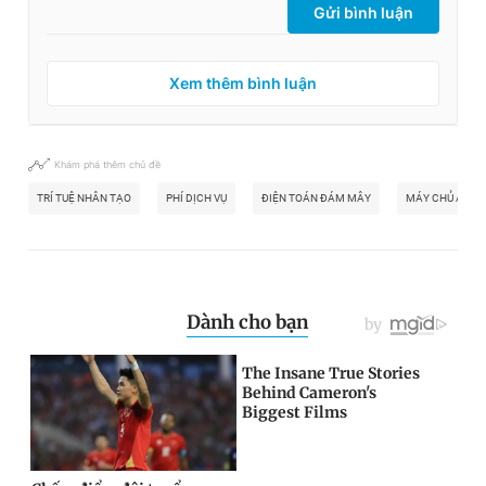
Gửi bình luận
Xem thêm bình luận
Khám phá thêm chủ đề
TRÍ TUỆ NHÂN TẠO
PHÍ DỊCH VỤ
ĐIỆN TOÁN ĐÁM MÂY
MÁY CHỦ ẢO