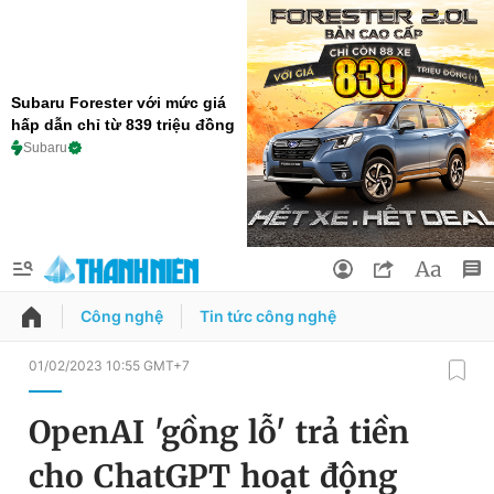
Subaru Forester với mức giá
hấp dẫn chỉ từ 839 triệu đồng
Subaru
Công nghệ
Tin tức công nghệ
QUẢNG CÁO
ĐẶT BÁO
01/02/2023 10:55 GMT+7
Thông tin tài khoản
OpenAI 'gồng lỗ' trả tiền
Đổi mật khẩu
Chuyên mục
cho ChatGPT hoạt động
Tin đã lưu