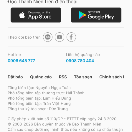
Đọc Thanh Niên trên điện thoại
Theo dõi báo trên
Hotline
Liên hệ quảng cáo
0906 645 777
0908 780 404
Đặt báo
Quảng cáo
RSS
Tòa soạn
Chính sách bảo
Tổng biên tập: Nguyễn Ngọc Toàn
Phó tổng biên tập thường trực: Hải Thành
Phó tổng biên tập: Lâm Hiếu Dũng
Phó tổng biên tập: Trần Việt Hưng
Tổng thư ký tòa soạn: Đức Trung
Giấy phép xuất bản số 110/GP - BTTTT cấp ngày 24.3.2020
© 2003-2026 Bản quyền thuộc về Báo Thanh Niên.
Cấm sao chép dưới mọi hình thức nếu không có sự chấp thuận