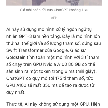
Giấy phép xuất bản số 110/GP - BTTTT cấp ngày 24.3.2020
© 2003-2026 Bản quyền thuộc về Báo Thanh Niên. Cấm sao
Giá mỗi phản hồi của ChatGPT khoảng 1 xu
chép dưới mọi hình thức nếu không có sự chấp thuận bằng văn
AFP
bản. Phát triển bởi ePi Technologies, JSC.
AI này sử dụng mô hình xử lý ngôn ngữ tự
nhiên GPT-3 làm nền tảng. Đây là mô hình lớn
thứ hai thế giới về số lượng tham số, đứng sau
Swift Transformer của Google. Giáo sư
Goldstein tính toán một mô hình với 3 tỉ tham
số chạy trên GPU Nvidia A100 80 GB có thể
sản sinh ra một token trong 6 ms (mili giây).
ChatGPT có quy mô tới 175 tỉ tham số, tức
GPU A100 sẽ mất 350 ms để tạo ra được từ
duy nhất.
Thực tế, AI này không sử dụng một GPU. Hiện