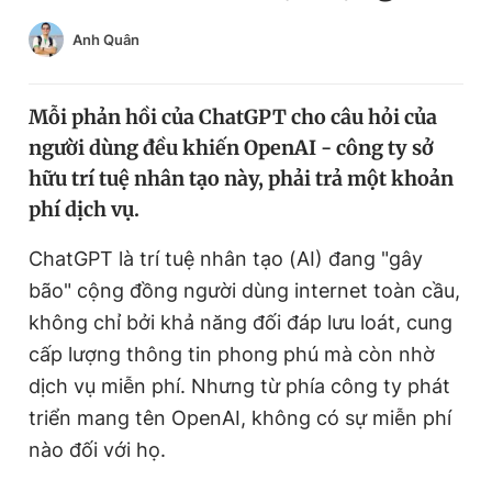
Chuyên mục khác
Anh Quân
Tin đã xem
Chào ngày mới
Tin 24h
Đăng xuất
Mỗi phản hồi của ChatGPT cho câu hỏi của
Tin thị trường
Tin 360
người dùng đều khiến OpenAI - công ty sở
hữu trí tuệ nhân tạo này, phải trả một khoản
phí dịch vụ.
Video
Magazine
ChatGPT là trí tuệ nhân tạo (AI) đang "gây
bão" cộng đồng người dùng internet toàn cầu,
Sản phẩm khác
không chỉ bởi khả năng đối đáp lưu loát, cung
Tiện ích
Bạn cần biết
cấp lượng thông tin phong phú mà còn nhờ
dịch vụ miễn phí. Nhưng từ phía công ty phát
Thông tin tòa soạn
Liên hệ quảng cáo
triển mang tên OpenAI, không có sự miễn phí
nào đối với họ.