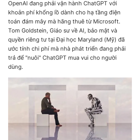
OpenAI đang phải vận hành ChatGPT với
khoản phí khổng lồ dành cho hạ tầng điện
toán đám mây mà hãng thuê từ Microsoft.
Đọc Thanh Niên trên điện thoại
Tom Goldstein, Giáo sư về AI, bảo mật và
quyền riêng tư tại
Đ
ại học Maryland (Mỹ) đã
ước tính chi phí mà nhà phát triển đang phải
trả để "nuôi" ChatGPT mua vui cho người
Theo dõi báo trên
dùng.
Hotline
Liên hệ quảng cáo
0906 645 777
0908 780 404
Đặt báo
Quảng cáo
RSS
Tòa soạn
Chính sách bảo
Tổng biên tập: Nguyễn Ngọc Toàn
Phó tổng biên tập thường trực: Hải Thành
Phó tổng biên tập: Lâm Hiếu Dũng
Phó tổng biên tập: Trần Việt Hưng
Tổng thư ký tòa soạn: Đức Trung