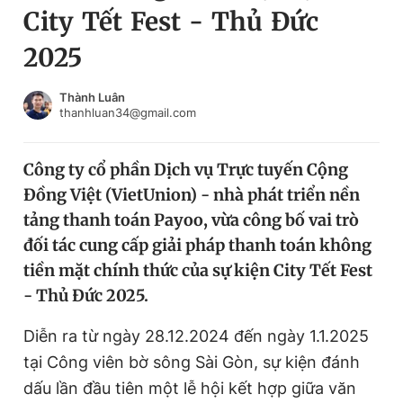
City Tết Fest - Thủ Đức
Chuyên mục khác
Tin đã xem
2025
Chào ngày mới
Tin 24h
Đăng xuất
Thành Luân
thanhluan34@gmail.com
Tin thị trường
Tin 360
Công ty cổ phần Dịch vụ Trực tuyến Cộng
Video
Magazine
Đồng Việt (VietUnion) - nhà phát triển nền
tảng thanh toán Payoo, vừa công bố vai trò
Sản phẩm khác
đối tác cung cấp giải pháp thanh toán không
tiền mặt chính thức của sự kiện City Tết Fest
Tiện ích
Bạn cần biết
- Thủ Đức 2025.
Thông tin tòa soạn
Liên hệ quảng cáo
Diễn ra từ ngày 28.12.2024 đến ngày 1.1.2025
tại Công viên bờ sông Sài Gòn, sự kiện đánh
dấu lần đầu tiên một lễ hội kết hợp giữa văn