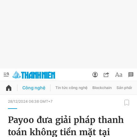
Công nghệ
Tin tức công nghệ
Blockchain
Sản phẩm
QUẢNG CÁO
ĐẶT BÁO
28/12/2024 06:38 GMT+7
Thông tin tài khoản
Payoo đưa giải pháp thanh
Đổi mật khẩu
Chuyên mục
toán không tiền mặt tại
Tin đã lưu