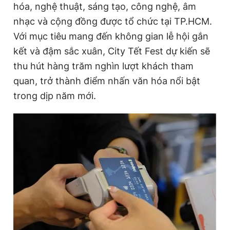
hóa, nghệ thuật, sáng tạo, công nghệ, âm
nhạc và cộng đồng được tổ chức tại TP.HCM.
Với mục tiêu mang đến không gian lễ hội gắn
Đọc Thanh Niên trên điện thoại
kết và đậm sắc xuân, City Tết Fest dự kiến sẽ
thu hút hàng trăm nghìn lượt khách tham
quan, trở thành điểm nhấn văn hóa nổi bật
trong dịp năm mới.
Theo dõi báo trên
Hotline
Liên hệ quảng cáo
0906 645 777
0908 780 404
Đặt báo
Quảng cáo
RSS
Tòa soạn
Chính sách bảo
Tổng biên tập: Nguyễn Ngọc Toàn
Phó tổng biên tập thường trực: Hải Thành
Phó tổng biên tập: Lâm Hiếu Dũng
Phó tổng biên tập: Trần Việt Hưng
Tổng thư ký tòa soạn: Đức Trung