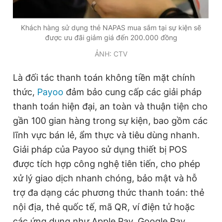
Giấy phép xuất bản số 110/GP - BTTTT cấp ngày 24.3.2020
© 2003-2026 Bản quyền thuộc về Báo Thanh Niên. Cấm sao
Khách hàng sử dụng thẻ NAPAS mua sắm tại sự kiện sẽ
chép dưới mọi hình thức nếu không có sự chấp thuận bằng văn
bản. Phát triển bởi ePi Technologies, JSC.
được ưu đãi giảm giá đến 200.000 đồng
ẢNH: CTV
Là đối tác thanh toán không tiền mặt chính
thức,
Payoo
đảm bảo cung cấp các giải pháp
thanh toán hiện đại, an toàn và thuận tiện cho
gần 100 gian hàng trong sự kiện, bao gồm các
lĩnh vực bán lẻ, ẩm thực và tiêu dùng nhanh.
Giải pháp của Payoo sử dụng thiết bị POS
được tích hợp công nghệ tiên tiến, cho phép
xử lý giao dịch nhanh chóng, bảo mật và hỗ
trợ đa dạng các phương thức thanh toán: thẻ
nội địa, thẻ quốc tế, mã QR, ví điện tử hoặc
các ứng dụng như Apple Pay, Google Pay,