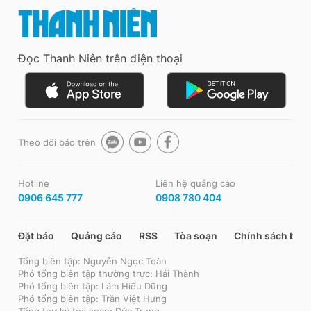
Đọc Thanh Niên trên điện thoại
Theo dõi báo trên
Hotline
Liên hệ quảng cáo
0906 645 777
0908 780 404
Đặt báo
Quảng cáo
RSS
Tòa soạn
Chính sách bảo
Tổng biên tập: Nguyễn Ngọc Toàn
Phó tổng biên tập thường trực: Hải Thành
Phó tổng biên tập: Lâm Hiếu Dũng
Phó tổng biên tập: Trần Việt Hưng
Tổng thư ký tòa soạn: Đức Trung