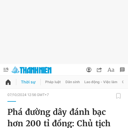
Thời sự
Pháp luật
Dân sinh
Lao động - Việc làm
Quy
QUẢNG CÁO
ĐẶT BÁO
07/10/2024 12:56 GMT+7
Thông tin tài khoản
Phá đường dây đánh bạc
Đổi mật khẩu
Chuyên mục
hơn 200 tỉ đồng: Chủ tịch
Tin đã lưu