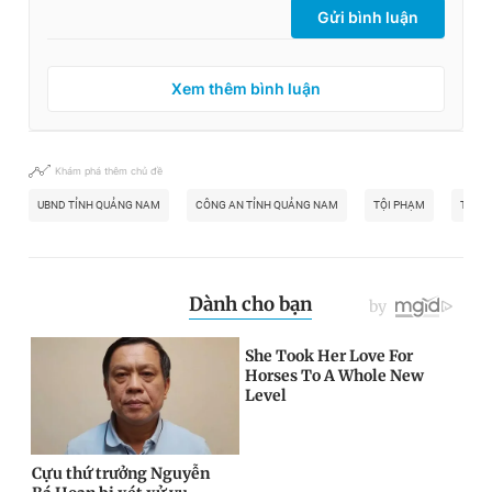
Gửi bình luận
Xem thêm bình luận
Khám phá thêm chủ đề
UBND TỈNH QUẢNG NAM
CÔNG AN TỈNH QUẢNG NAM
TỘI PHẠM
TỔ C