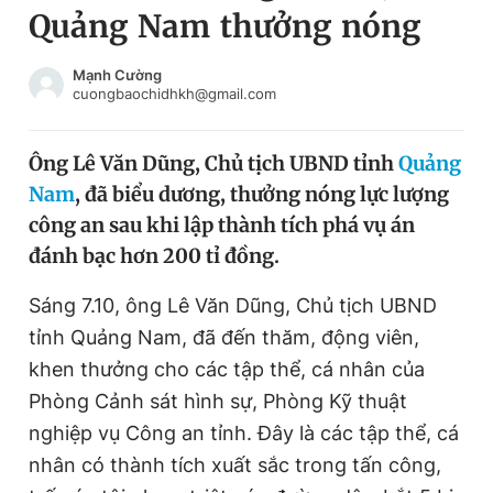
Quảng Nam thưởng nóng
Chuyên mục khác
Tin đã xem
Chào ngày mới
Tin 24h
Mạnh Cường
cuongbaochidhkh@gmail.com
Đăng xuất
Tin thị trường
Tin 360
Ông Lê Văn Dũng, Chủ tịch UBND tỉnh
Quảng
Nam
, đã biểu dương, thưởng nóng lực lượng
Video
Magazine
công an sau khi lập thành tích phá vụ án
đánh bạc hơn 200 tỉ đồng.
Sản phẩm khác
Sáng 7.10, ông Lê Văn Dũng, Chủ tịch UBND
Tiện ích
Bạn cần biết
tỉnh Quảng Nam, đã đến thăm, động viên,
khen thưởng cho các tập thể, cá nhân của
Phòng Cảnh sát hình sự, Phòng Kỹ thuật
Thông tin tòa soạn
Liên hệ quảng cáo
nghiệp vụ Công an tỉnh. Đây là các tập thể, cá
nhân có thành tích xuất sắc trong tấn công,