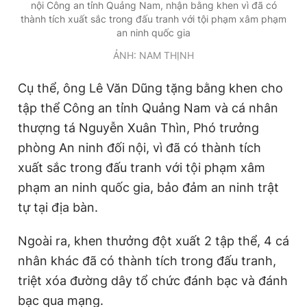
nội Công an tỉnh Quảng Nam, nhận bằng khen vì đã có
Giấy phép xuất bản số 110/GP - BTTTT cấp ngày 24.3.2020
thành tích xuất sắc trong đấu tranh với tội phạm xâm phạm
© 2003-2026 Bản quyền thuộc về Báo Thanh Niên. Cấm sao
an ninh quốc gia
chép dưới mọi hình thức nếu không có sự chấp thuận bằng văn
bản. Phát triển bởi ePi Technologies, JSC.
ẢNH: NAM THỊNH
Cụ thể, ông Lê Văn Dũng tặng bằng khen cho
tập thể Công an tỉnh Quảng Nam và cá nhân
thượng tá Nguyễn Xuân Thìn, Phó trưởng
phòng An ninh đối nội, vì đã có thành tích
xuất sắc trong đấu tranh với tội phạm xâm
phạm an ninh quốc gia, bảo đảm an ninh trật
tự tại địa bàn.
Ngoài ra, khen thưởng đột xuất 2 tập thể, 4 cá
nhân khác đã có thành tích trong đấu tranh,
triệt xóa đường dây tổ chức đánh bạc và đánh
bạc qua mạng.