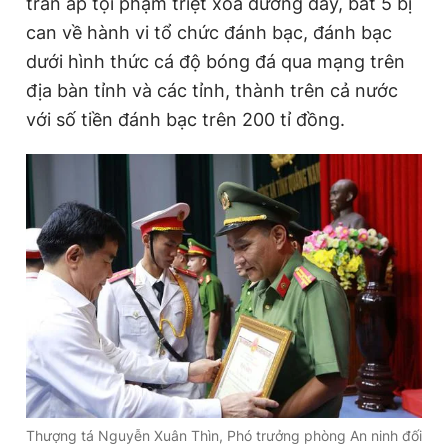
trấn áp tội phạm triệt xóa đường dây, bắt 5 bị
can về hành vi tổ chức đánh bạc, đánh bạc
dưới hình thức cá độ bóng đá qua mạng trên
Đọc Thanh Niên trên điện thoại
địa bàn tỉnh và các tỉnh, thành trên cả nước
với số tiền đánh bạc trên 200 tỉ đồng.
Theo dõi báo trên
Hotline
Liên hệ quảng cáo
0906 645 777
0908 780 404
Đặt báo
Quảng cáo
RSS
Tòa soạn
Chính sách bảo
Tổng biên tập: Nguyễn Ngọc Toàn
Phó tổng biên tập thường trực: Hải Thành
Phó tổng biên tập: Lâm Hiếu Dũng
Phó tổng biên tập: Trần Việt Hưng
Tổng thư ký tòa soạn: Đức Trung
Thượng tá Nguyễn Xuân Thìn, Phó trưởng phòng An ninh đối