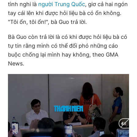
tình nghi là
người Trung Quốc
, giơ cả hai ngón
tay cái lên khi được hỏi liệu bà có ổn không.
"Tôi ổn, tôi ổn!", bà Guo trả lời.
Đọc Thanh Niên trên điện thoại
Bà Guo còn trả lời là có khi được hỏi liệu bà có
tự tin rằng mình có thể đối phó những cáo
buộc chống lại mình hay không, theo GMA
Theo dõi báo trên
News.
Hotline
Liên hệ quảng cáo
0906 645 777
0908 780 404
Đặt báo
Quảng cáo
RSS
Tòa soạn
Chính sách bảo
Tổng biên tập: Nguyễn Ngọc Toàn
Phó tổng biên tập thường trực: Hải Thành
Phó tổng biên tập: Lâm Hiếu Dũng
Phó tổng biên tập: Trần Việt Hưng
Tổng thư ký tòa soạn: Đức Trung