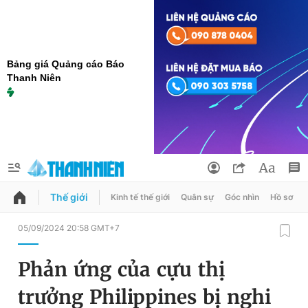
Bảng giá Quảng cáo Báo
Thanh Niên
Thế giới
Kinh tế thế giới
Quân sự
Góc nhìn
Hồ sơ
QUẢNG CÁO
ĐẶT BÁO
05/09/2024 20:58 GMT+7
Thông tin tài khoản
Phản ứng của cựu thị
Đổi mật khẩu
Chuyên mục
trưởng Philippines bị nghi
Tin đã lưu