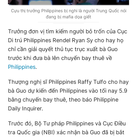
Giấy phép xuất bản số 110/GP - BTTTT cấp ngày 24.3.2020
C
0:02
/
D
2:28
Cựu thị trưởng Philippines bị nghi là người Trung Quốc nói
© 2003-2026 Bản quyền thuộc về Báo Thanh Niên. Cấm sao
đang bị mafia dọa giết
chép dưới mọi hình thức nếu không có sự chấp thuận bằng văn
u
u
bản. Phát triển bởi ePi Technologies, JSC.
r
r
Trưởng đơn vị tìm kiếm người bỏ trốn của Cục
r
a
Di trú Philippines Rendel Ryan Sy cho hay họ
e
t
chỉ cần giải quyết thủ tục trục xuất bà Guo
n
i
trước khi đưa bà lên chuyến bay thuê về
t
o
Philippines
.
T
n
Thượng nghị sĩ Philippines Raffy Tulfo cho hay
i
bà Guo dự kiến đến Philippines vào tối nay 5.9
m
bằng chuyến bay thuê, theo báo Philippine
e
Daily Inquirer.
Trước đó, Bộ Tư pháp Philippines và Cục Điều
tra Quốc gia (NBI) xác nhận bà Guo đã bị bắt