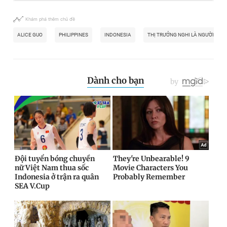
Khám phá thêm chủ đề
ALICE GUO
PHILIPPINES
INDONESIA
THỊ TRƯỞNG NGHI LÀ NGƯỜI TRU