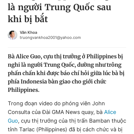
là người Trung Quốc sau
Chuyên mục khác
Tin đã xem
khi bị bắt
Chào ngày mới
Tin 24h
Đăng xuất
Văn Khoa
truongvankhoa2001@yahoo.com
Tin thị trường
Tin 360
Bà Alice Guo, cựu thị trưởng ở Philippines bị
Video
Magazine
nghi là người Trung Quốc, dường như trông
phấn chấn khi được báo chí hỏi giữa lúc bà bị
Sản phẩm khác
phía Indonesia bàn giao cho giới chức
Philippines.
Tiện ích
Bạn cần biết
Trong đoạn video do phóng viên John
Thông tin tòa soạn
Liên hệ quảng cáo
Consulta của Đài GMA News quay, bà
Alice
Guo
, cựu thị trưởng của thị trấn Bamban thuộc
tỉnh Tarlac (Philippines) đã bị cách chức và bị