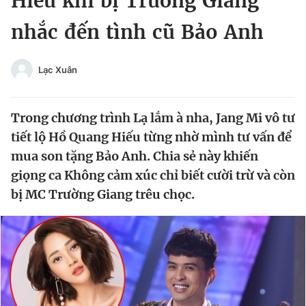
Hiếu khi bị Trường Giang
Chuyên mục khác
nhắc đến tình cũ Bảo Anh
Tin đã xem
Chào ngày mới
Tin 24h
Đăng xuất
Lạc Xuân
Tin thị trường
Tin 360
Trong chương trình Lạ lắm à nha, Jang Mi vô tư
Video
Magazine
tiết lộ Hồ Quang Hiếu từng nhờ mình tư vấn để
mua son tặng Bảo Anh. Chia sẻ này khiến
giọng ca Không cảm xúc chỉ biết cười trừ và còn
Sản phẩm khác
bị MC Trường Giang trêu chọc.
Tiện ích
Bạn cần biết
Thông tin tòa soạn
Liên hệ quảng cáo