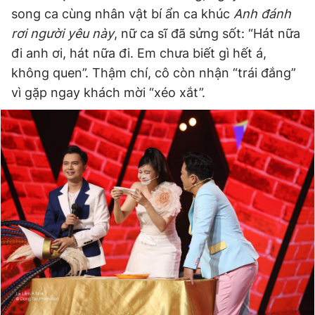
song ca cùng nhân vật bí ẩn ca khúc
Anh đánh
Giấy phép xuất bản số 110/GP - BTTTT cấp ngày 24.3.2020
© 2003-2026 Bản quyền thuộc về Báo Thanh Niên. Cấm sao
rơi người yêu này
, nữ ca sĩ đã sửng sốt: “Hát nữa
chép dưới mọi hình thức nếu không có sự chấp thuận bằng văn
đi anh ơi, hát nữa đi. Em chưa biết gì hết á,
bản. Phát triển bởi ePi Technologies, JSC.
không quen”. Thậm chí, cô còn nhận “trái đắng”
vì gặp ngay khách mời “xéo xắt”.