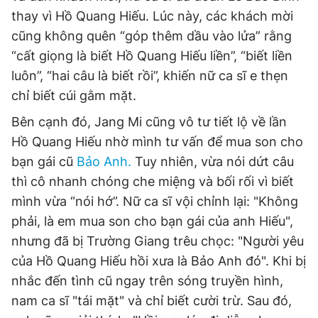
thay vì Hồ Quang Hiếu. Lúc này, các khách mời
cũng không quên “góp thêm dầu vào lửa” rằng
“cất giọng là biết Hồ Quang Hiếu liền”, “biết liền
luôn”, “hai câu là biết rồi”, khiến nữ ca sĩ e thẹn
chỉ biết cúi gằm mặt.
Bên cạnh đó, Jang Mi cũng vô tư tiết lộ về lần
Hồ Quang Hiếu nhờ mình tư vấn để mua son cho
bạn gái cũ
Bảo Anh.
Tuy nhiên, vừa nói dứt câu
thì cô nhanh chóng che miệng và bối rối vì biết
mình vừa “nói hớ”. Nữ ca sĩ vội chỉnh lại: "Không
phải, là em mua son cho bạn gái của anh Hiếu",
nhưng đã bị Trường Giang trêu chọc: "Người yêu
của Hồ Quang Hiếu hồi xưa là Bảo Anh đó". Khi bị
nhắc đến tình cũ ngay trên sóng truyền hình,
nam ca sĩ "tái mặt" và chỉ biết cười trừ. Sau đó,