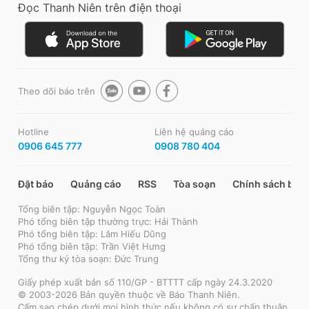
Đọc Thanh Niên trên điện thoại
Theo dõi báo trên
Hotline
Liên hệ quảng cáo
0906 645 777
0908 780 404
Đặt báo
Quảng cáo
RSS
Tòa soạn
Chính sách bảo
Tổng biên tập: Nguyễn Ngọc Toàn
Phó tổng biên tập thường trực: Hải Thành
Phó tổng biên tập: Lâm Hiếu Dũng
Phó tổng biên tập: Trần Việt Hưng
Tổng thư ký tòa soạn: Đức Trung
Giấy phép xuất bản số 110/GP - BTTTT cấp ngày 24.3.2020
© 2003-2026 Bản quyền thuộc về Báo Thanh Niên.
Cấm sao chép dưới mọi hình thức nếu không có sự chấp thuận