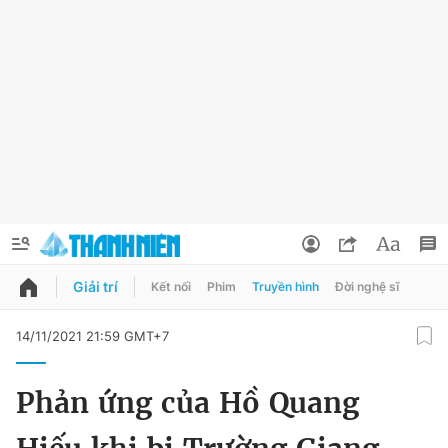
Giải trí
Kết nối
Phim
Truyền hình
Đời nghệ sĩ
QUẢNG CÁO
ĐẶT BÁO
14/11/2021 21:59 GMT+7
Thông tin tài khoản
Phản ứng của Hồ Quang
Đổi mật khẩu
Chuyên mục
Tin đã lưu