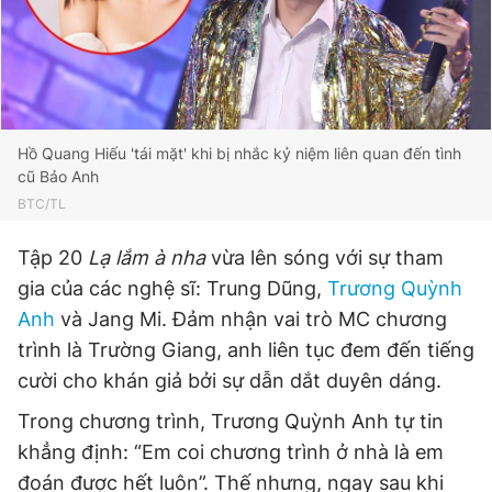
Đọc Thanh Niên trên điện thoại
Hồ Quang Hiếu 'tái mặt' khi bị nhắc kỷ niệm liên quan đến tình
cũ Bảo Anh
BTC/TL
Theo dõi báo trên
Tập 20
Lạ lắm à nha
vừa lên sóng với sự tham
Hotline
Liên hệ quảng cáo
gia của các nghệ sĩ: Trung Dũng,
Trương Quỳnh
0906 645 777
0908 780 404
Anh
và Jang Mi. Đảm nhận vai trò MC chương
trình là Trường Giang, anh liên tục đem đến tiếng
Đặt báo
Quảng cáo
RSS
Tòa soạn
Chính sách bảo
cười cho khán giả bởi sự dẫn dắt duyên dáng.
Tổng biên tập: Nguyễn Ngọc Toàn
Phó tổng biên tập thường trực: Hải Thành
Trong chương trình, Trương Quỳnh Anh tự tin
Phó tổng biên tập: Lâm Hiếu Dũng
khẳng định: “Em coi chương trình ở nhà là em
Phó tổng biên tập: Trần Việt Hưng
Tổng thư ký tòa soạn: Đức Trung
đoán được hết luôn”. Thế nhưng, ngay sau khi