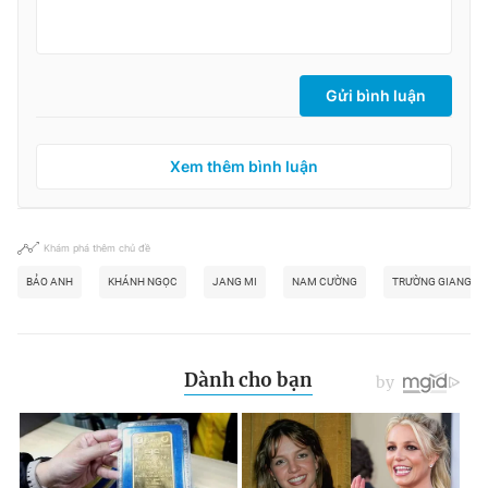
Gửi bình luận
Xem thêm bình luận
Khám phá thêm chủ đề
BẢO ANH
KHÁNH NGỌC
JANG MI
NAM CƯỜNG
TRƯỜNG GIANG