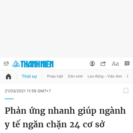
Thời sự
Pháp luật
Dân sinh
Lao động - Việc làm
Quy
QUẢNG CÁO
ĐẶT BÁO
21/03/2021 11:59 GMT+7
Thông tin tài khoản
Phản ứng nhanh giúp ngành
Đổi mật khẩu
Chuyên mục
y tế ngăn chặn 24 cơ sở
Tin đã lưu
Chuyên mục khác