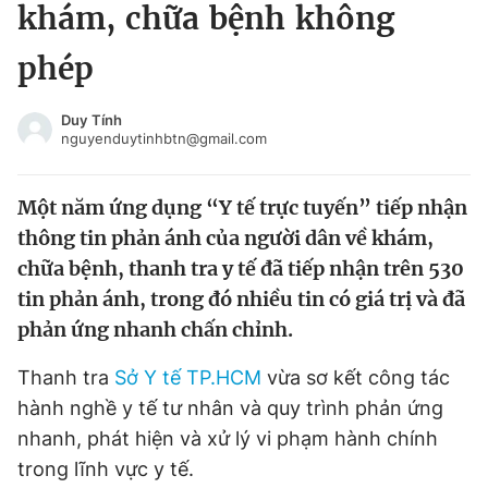
khám, chữa bệnh không
Tin đã xem
Chào ngày mới
Tin 24h
phép
Đăng xuất
Tin thị trường
Tin 360
Duy Tính
nguyenduytinhbtn@gmail.com
Video
Magazine
Một năm ứng dụng “Y tế trực tuyến” tiếp nhận
thông tin phản ánh của người dân về khám,
Sản phẩm khác
chữa bệnh, thanh tra y tế đã tiếp nhận trên 530
tin phản ánh, trong đó nhiều tin có giá trị và đã
Tiện ích
Bạn cần biết
phản ứng nhanh chấn chỉnh.
Thông tin tòa soạn
Liên hệ quảng cáo
Thanh tra
Sở Y tế TP.HCM
vừa sơ kết công tác
hành nghề y tế tư nhân và quy trình phản ứng
nhanh, phát hiện và xử lý vi phạm hành chính
trong lĩnh vực y tế.