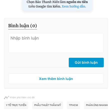
Chọn Báo
Thanh Niên
làm
nguồn ưu tiên
trên Google tìm kiếm.
Xem hướng dẫn.
Bình luận (
0
)
Gửi bình luận
Xem thêm bình luận
Khám phá thêm chủ đề
Y TẾ TRỰC TUYẾN
PHẪU THUẬT THẨM MỸ
TP.HCM
PHẢN ỨNG NHANH