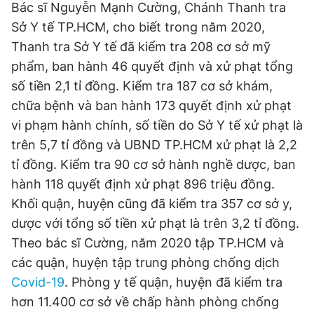
Bác sĩ Nguyễn Mạnh Cường, Chánh Thanh tra
Sở Y tế TP.HCM, cho biết trong năm 2020,
Đọc Thanh Niên trên điện thoại
Thanh tra Sở Y tế đã kiểm tra 208 cơ sở mỹ
phẩm, ban hành 46 quyết định và xử phạt tổng
số tiền 2,1 tỉ đồng. Kiểm tra 187 cơ sở khám,
chữa bệnh và ban hành 173 quyết định xử phạt
Theo dõi báo trên
vi phạm hành chính, số tiền do Sở Y tế xử phạt là
trên 5,7 tỉ đồng và UBND TP.HCM xử phạt là 2,2
Hotline
Liên hệ quảng cáo
tỉ đồng. Kiểm tra 90 cơ sở hành nghề dược, ban
0906 645 777
0908 780 404
hành 118 quyết định xử phạt 896 triệu đồng.
Khối quận, huyện cũng đã kiểm tra 357 cơ sở y,
Đặt báo
Quảng cáo
RSS
Tòa soạn
Chính sách bảo
dược với tổng số tiền xử phạt là trên 3,2 tỉ đồng.
Tổng biên tập: Nguyễn Ngọc Toàn
Theo bác sĩ Cường, năm 2020 tập TP.HCM và
Phó tổng biên tập thường trực: Hải Thành
Phó tổng biên tập: Lâm Hiếu Dũng
các quận, huyện tập trung phòng chống dịch
Phó tổng biên tập: Trần Việt Hưng
Covid-19
. Phòng y tế quận, huyện đã kiểm tra
Tổng thư ký tòa soạn: Đức Trung
hơn 11.400 cơ sở về chấp hành phòng chống
Giấy phép xuất bản số 110/GP - BTTTT cấp ngày 24.3.2020