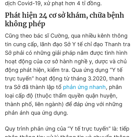
© 2003-2026 Bản quyền thuộc về Báo Thanh Niên. Cấm sao
dịch Covid-19, xử phạt hơn 4 tỉ đồng.
chép dưới mọi hình thức nếu không có sự chấp thuận bằng văn
bản. Phát triển bởi ePi Technologies, JSC.
Phát hiện 24 cơ sở khám, chữa bệnh
không phép
Cũng theo bác sĩ Cường, qua nhiều kênh thông
tin cung cấp, lãnh đạo Sở Y tế chỉ đạo Thanh tra
Sở phải có những giải pháp nắm được tình hình
hoạt động của cơ sở hành nghề y, dược và chủ
động phát hiện, kiểm tra. Qua ứng dụng “Y tế
trực tuyến” hoạt động từ tháng 3.2020, thanh
tra Sở đã thành lập tổ
phản ứng nhanh
, phân
loại cấp độ (thuộc thẩm quyền quận huyện,
thành phố, liên ngành) để đáp ứng với những
phản ánh qua ứng dụng.
Quy trình phản ứng của “Y tế trực tuyến” là: tiếp