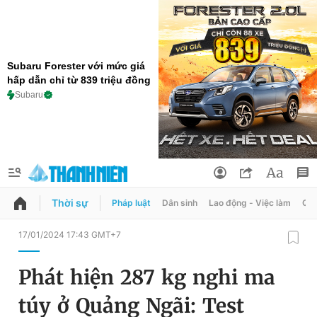
Subaru Forester với mức giá
hấp dẫn chỉ từ 839 triệu đồng
Subaru
Thời sự
Pháp luật
Dân sinh
Lao động - Việc làm
Quy
QUẢNG CÁO
ĐẶT BÁO
17/01/2024 17:43 GMT+7
Thông tin tài khoản
Phát hiện 287 kg nghi ma
Đổi mật khẩu
Chuyên mục
túy ở Quảng Ngãi: Test
Tin đã lưu