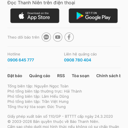
Đọc Thanh Niên trên điện thoại
Theo dõi báo trên
Hotline
Liên hệ quảng cáo
0906 645 777
0908 780 404
Đặt báo
Quảng cáo
RSS
Tòa soạn
Chính sách bảo
Tổng biên tập: Nguyễn Ngọc Toàn
Phó tổng biên tập thường trực: Hải Thành
Phó tổng biên tập: Lâm Hiếu Dũng
Phó tổng biên tập: Trần Việt Hưng
Tổng thư ký tòa soạn: Đức Trung
Giấy phép xuất bản số 110/GP - BTTTT cấp ngày 24.3.2020
© 2003-2026 Bản quyền thuộc về Báo Thanh Niên.
Cấm sao chép dưới mọi hình thức nếu không có sự chấp thuận