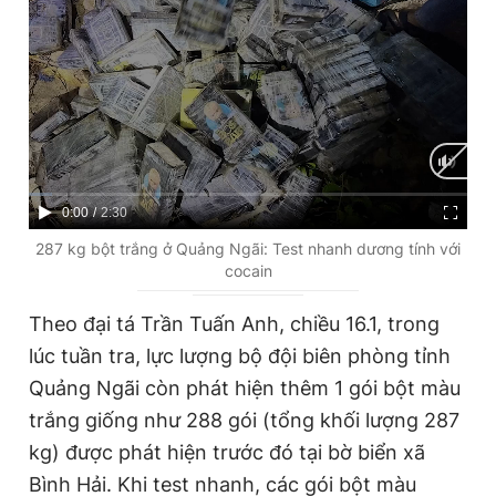
Giấy phép xuất bản số 110/GP - BTTTT cấp ngày 24.3.2020
© 2003-2026 Bản quyền thuộc về Báo Thanh Niên. Cấm sao
chép dưới mọi hình thức nếu không có sự chấp thuận bằng văn
bản. Phát triển bởi ePi Technologies, JSC.
C
0:00
/
D
2:30
u
u
287 kg bột trắng ở Quảng Ngãi: Test nhanh dương tính với
cocain
r
r
r
a
Theo đại tá Trần Tuấn Anh, chiều 16.1, trong
e
t
lúc tuần tra, lực lượng bộ đội biên phòng tỉnh
n
i
Quảng Ngãi còn phát hiện thêm 1 gói bột màu
t
o
trắng giống như 288 gói (tổng khối lượng 287
T
n
kg) được phát hiện trước đó tại bờ biển xã
i
Bình Hải. Khi test nhanh, các gói bột màu