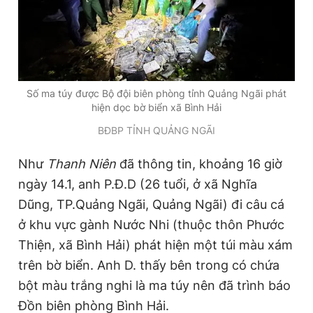
Số ma túy được Bộ đội biên phòng tỉnh Quảng Ngãi phát
hiện dọc bờ biển xã Bình Hải
BĐBP TỈNH QUẢNG NGÃI
Như
Thanh Niên
đã thông tin, khoảng 16 giờ
ngày 14.1, anh P.Đ.D (26 tuổi, ở xã Nghĩa
Dũng, TP.Quảng Ngãi, Quảng Ngãi) đi câu cá
ở khu vực gành Nước Nhi (thuộc thôn Phước
Thiện, xã Bình Hải) phát hiện một túi màu xám
trên bờ biển. Anh D. thấy bên trong có chứa
bột màu trắng nghi là ma túy nên đã trình báo
Đồn biên phòng Bình Hải.