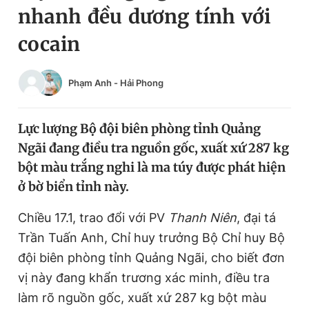
nhanh đều dương tính với
Chuyên mục khác
Tin đã xem
cocain
Chào ngày mới
Tin 24h
Đăng xuất
Phạm Anh
-
Hải Phong
Tin thị trường
Tin 360
Lực lượng Bộ đội biên phòng tỉnh Quảng
Video
Magazine
Ngãi đang điều tra nguồn gốc, xuất xứ 287 kg
bột màu trắng nghi là ma túy được phát hiện
Sản phẩm khác
ở bờ biển tỉnh này.
Tiện ích
Bạn cần biết
Chiều 17.1, trao đổi với PV
Thanh Niên
, đại tá
Trần Tuấn Anh, Chỉ huy trưởng Bộ Chỉ huy Bộ
Thông tin tòa soạn
Liên hệ quảng cáo
đội biên phòng tỉnh Quảng Ngãi, cho biết đơn
vị này đang khẩn trương xác minh, điều tra
làm rõ nguồn gốc, xuất xứ 287 kg bột màu