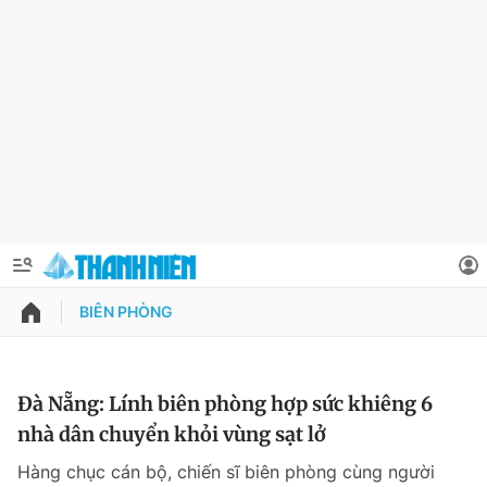
BIÊN PHÒNG
QUẢNG CÁO
ĐẶT BÁO
Thông tin tài khoản
Đà Nẵng: Lính biên phòng hợp sức khiêng 6
nhà dân chuyển khỏi vùng sạt lở
Đổi mật khẩu
Chuyên mục
Hàng chục cán bộ, chiến sĩ biên phòng cùng người
Tin đã lưu