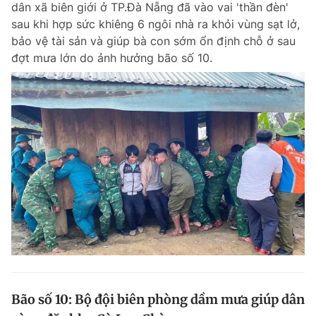
dân xã biên giới ở TP.Đà Nẵng đã vào vai 'thần đèn'
Chuyên mục khác
sau khi hợp sức khiêng 6 ngôi nhà ra khỏi vùng sạt lở,
Tin đã xem
bảo vệ tài sản và giúp bà con sớm ổn định chỗ ở sau
Chào ngày mới
Tin 24h
đợt mưa lớn do ảnh hưởng bão số 10.
Đăng xuất
Tin thị trường
Tin 360
Video
Magazine
Sản phẩm khác
Tiện ích
Bạn cần biết
Thông tin tòa soạn
Liên hệ quảng cáo
Bão số 10: Bộ đội biên phòng dầm mưa giúp dân