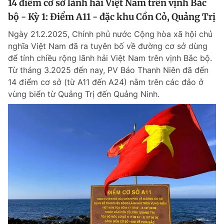
14 điểm cơ sở lãnh hải Việt Nam trên vịnh Bắc
Giấy phép xuất bản số 110/GP - BTTTT cấp ngày 24.3.2020
bộ - Kỳ 1: Điểm A11 - đặc khu Cồn Cỏ, Quảng Trị
© 2003-2026 Bản quyền thuộc về Báo Thanh Niên. Cấm sao chép
dưới mọi hình thức nếu không có sự chấp thuận bằng văn bản.
Ngày 21.2.2025, Chính phủ nước Cộng hòa xã hội chủ
Phát triển bởi ePi Technologies, JSC.
nghĩa Việt Nam đã ra tuyên bố về đường cơ sở dùng
để tính chiều rộng lãnh hải Việt Nam trên vịnh Bắc bộ.
Từ tháng 3.2025 đến nay, PV Báo Thanh Niên đã đến
14 điểm cơ sở (từ A11 đến A24) nằm trên các đảo ở
vùng biển từ Quảng Trị đến Quảng Ninh.