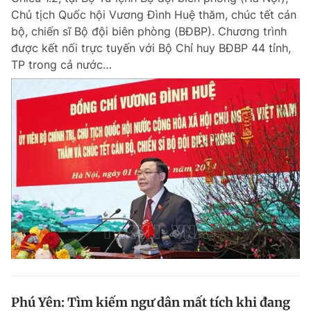
Chủ tịch Quốc hội Vương Đình Huệ thăm, chúc tết cán
bộ, chiến sĩ Bộ đội biên phòng (BĐBP). Chương trình
được kết nối trực tuyến với Bộ Chỉ huy BĐBP 44 tỉnh,
TP trong cả nước…
Phú Yên: Tìm kiếm ngư dân mất tích khi đang