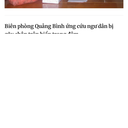
Biên phòng Quảng Bình ứng cứu ngư dân bị
gãy chân trên biển trong đêm
Sau khi nghe tín hiệu cấp cứu, lực lượng Bộ đội biên
phòng Quảng Bình đã triển khai quân y, hỗ trợ ngư dân
bị gãy chân trong đêm tối...