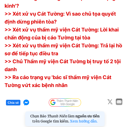
© 2003-2026 Bản quyền thuộc về Báo Thanh Niên. Cấm sao
kinh'?
chép dưới mọi hình thức nếu không có sự chấp thuận bằng văn
bản. Phát triển bởi ePi Technologies, JSC.
>> Xét xử vụ Cát Tường: Vì sao chủ tọa quyết
định dừng phiên tòa?
>> Xét xử vụ thẩm mỹ viện Cát Tường: Lời khai
chấn động của bị cáo Tường tại tòa
>> Xét xử vụ thẩm mỹ viện Cát Tường: Trả lại hồ
sơ để tiếp tục điều tra
>> Chủ Thẩm mỹ viện Cát Tường bị truy tố 2 tội
danh
>> Ra cáo trạng vụ 'bác sĩ thẩm mỹ viện Cát
Tường vứt xác bệnh nhân
Chia sẻ
Chọn Báo
Thanh Niên
làm
nguồn ưu tiên
trên Google tìm kiếm.
Xem hướng dẫn.