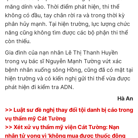
măng dính vào. Thời điểm phát hiện, thi thể
Đọc Thanh Niên trên điện thoại
không có đầu, tay chân rời ra và trong thời kỳ
phân hủy mạnh. Tại hiện trường, lực lượng chức
năng cũng không tìm được các bộ phận thi thể
còn thiếu.
Theo dõi báo trên
Gia đình của nạn nhân Lê Thị Thanh Huyền
trong vụ bác sĩ Nguyễn Mạnh Tường vứt xác
Hotline
Liên hệ quảng cáo
bệnh nhân xuống sông Hồng, cũng đã có mặt tại
0906 645 777
0908 780 404
hiện trường và có kiến nghị gửi thi thể vừa được
phát hiện đi kiểm tra ADN.
Đặt báo
Quảng cáo
RSS
Tòa soạn
Chính sách bảo
Hà An
Tổng biên tập: Nguyễn Ngọc Toàn
Phó tổng biên tập thường trực: Hải Thành
>> Luật sư đề nghị thay đổi tội danh bị cáo trong
Phó tổng biên tập: Lâm Hiếu Dũng
vụ thẩm mỹ Cát Tường
Phó tổng biên tập: Trần Việt Hưng
Tổng thư ký tòa soạn: Đức Trung
>> Xét xử vụ thẩm mỹ viện Cát Tường: Nạn
Giấy phép xuất bản số 110/GP - BTTTT cấp ngày 24.3.2020
nhân tử vong vì 'không mua được thuốc động