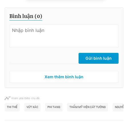
Bình luận (
0
)
Gửi bình luận
Xem thêm bình luận
Khám phá thêm chủ đề
THI THỂ
VỨT XÁC
PHI TANG
THẨM MỸ VIỆN CÁT TƯỜNG
NGUYỄN 