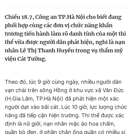
Tin đã xem
Chào ngày mới
Tin 24h
Chiều 18.7, Công an TP.Hà Nội cho biết đang
Đăng xuất
phối hợp cùng các đơn vị chức năng khẩn
Tin thị trường
Tin 360
trương tiến hành làm rõ danh tính của một thi
thể vừa được người dân phát hiện, nghi là nạn
Video
Magazine
nhân Lê Thị Thanh Huyền trong vụ thẩm mỹ
viện Cát Tường.
Sản phẩm khác
Theo đó, lúc 9 giờ cùng ngày, nhiều người dân
Tiện ích
Bạn cần biết
vạn chài trên sông Hồng ở khu vực xã Vân Đức
(H.Gia Lâm, TP.Hà Nội) đã phát hiện một xác
Thông tin tòa soạn
Liên hệ quảng cáo
người dạt vào bãi cát. Lúc 10 giờ, lực lượng chức
năng đã tiếp cận hiện trường. Thi thể được xác
định là nữ giới, nạn nhân mặc áo hoa chấm,
quần bò đen, ở phần chân ống quần có nhiều xi