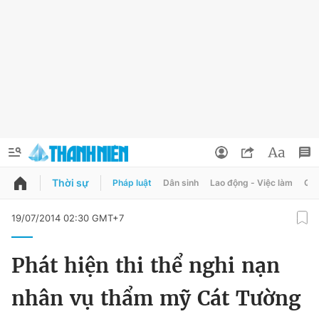
Thời sự
Pháp luật
Dân sinh
Lao động - Việc làm
Quy
QUẢNG CÁO
ĐẶT BÁO
19/07/2014 02:30 GMT+7
Thông tin tài khoản
Phát hiện thi thể nghi nạn
Đổi mật khẩu
Chuyên mục
nhân vụ thẩm mỹ Cát Tường
Tin đã lưu
Chuyên mục khác