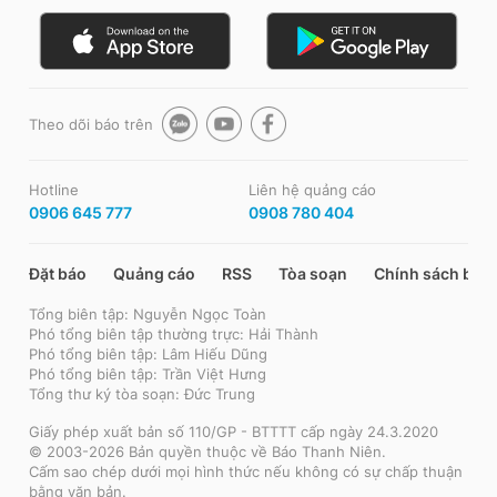
Theo dõi báo trên
Hotline
Liên hệ quảng cáo
0906 645 777
0908 780 404
Đặt báo
Quảng cáo
RSS
Tòa soạn
Chính sách bảo
Tổng biên tập: Nguyễn Ngọc Toàn
Phó tổng biên tập thường trực: Hải Thành
Phó tổng biên tập: Lâm Hiếu Dũng
Phó tổng biên tập: Trần Việt Hưng
Tổng thư ký tòa soạn: Đức Trung
Giấy phép xuất bản số 110/GP - BTTTT cấp ngày 24.3.2020
© 2003-2026 Bản quyền thuộc về Báo Thanh Niên.
Cấm sao chép dưới mọi hình thức nếu không có sự chấp thuận
bằng văn bản.