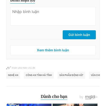
Bình luận (
0
)
Gửi bình luận
Xem thêm bình luận
Khám phá thêm chủ đề
NGHỆ AN
CÔNG AN TỈNH HÀ TĨNH
SẢN PHẨM ĐỘNG VẬT
VẬN CHUYỂN