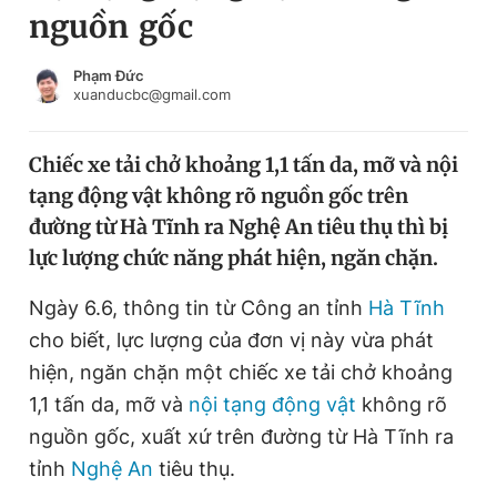
nguồn gốc
Chuyên mục khác
Tin đã xem
Chào ngày mới
Tin 24h
Phạm Đức
xuanducbc@gmail.com
Đăng xuất
Tin thị trường
Tin 360
Chiếc xe tải chở khoảng 1,1 tấn da, mỡ và nội
tạng động vật không rõ nguồn gốc trên
Video
Magazine
đường từ Hà Tĩnh ra Nghệ An tiêu thụ thì bị
lực lượng chức năng phát hiện, ngăn chặn.
Sản phẩm khác
Ngày 6.6, thông tin từ Công an tỉnh
Hà Tĩnh
Tiện ích
Bạn cần biết
cho biết, lực lượng của đơn vị này vừa phát
hiện, ngăn chặn một chiếc xe tải chở khoảng
1,1 tấn da, mỡ và
nội tạng động vật
không rõ
Thông tin tòa soạn
Liên hệ quảng cáo
nguồn gốc, xuất xứ trên đường từ Hà Tĩnh ra
tỉnh
Nghệ An
tiêu thụ.