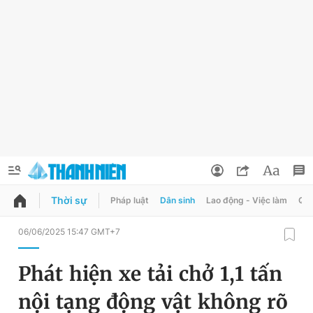
Thời sự
Pháp luật
Dân sinh
Lao động - Việc làm
Quy
QUẢNG CÁO
ĐẶT BÁO
06/06/2025 15:47 GMT+7
Thông tin tài khoản
Phát hiện xe tải chở 1,1 tấn
Đổi mật khẩu
Chuyên mục
nội tạng động vật không rõ
Tin đã lưu