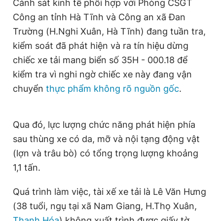
Cảnh sát kinh tế phối hợp với Phòng CSGT
Giấy phép xuất bản số 110/GP - BTTTT cấp ngày 24.3.2020
Công an tỉnh Hà Tĩnh và Công an xã Đan
© 2003-2026 Bản quyền thuộc về Báo Thanh Niên. Cấm sao
chép dưới mọi hình thức nếu không có sự chấp thuận bằng văn
Trường (H.Nghi Xuân, Hà Tĩnh) đang tuần tra,
bản. Phát triển bởi ePi Technologies, JSC.
kiểm soát đã phát hiện và ra tín hiệu dừng
chiếc xe tải mang biển số 35H - 000.18 để
kiểm tra vì nghi ngờ chiếc xe này đang vận
chuyển
thực phẩm không rõ nguồn gốc
.
Qua đó, lực lượng chức năng phát hiện phía
sau thùng xe có da, mỡ và nội tạng động vật
(lợn và trâu bò) có tổng trọng lượng khoảng
1,1 tấn.
Quá trình làm việc, tài xế xe tải là Lê Văn Hưng
(38 tuổi, ngụ tại xã Nam Giang, H.Thọ Xuân,
Thanh Hóa
) không xuất trình được giấy tờ