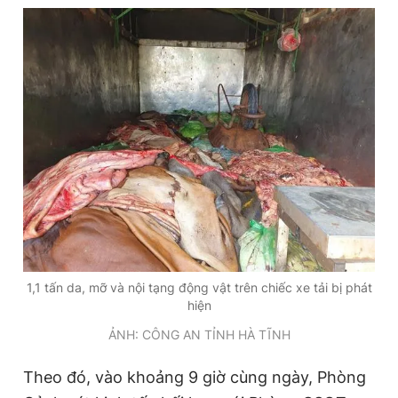
Đọc Thanh Niên trên điện thoại
Theo dõi báo trên
Hotline
Liên hệ quảng cáo
0906 645 777
0908 780 404
1,1 tấn da, mỡ và nội tạng động vật trên chiếc xe tải bị phát
Đặt báo
Quảng cáo
RSS
Tòa soạn
Chính sách bảo
hiện
Tổng biên tập: Nguyễn Ngọc Toàn
ẢNH: CÔNG AN TỈNH HÀ TĨNH
Phó tổng biên tập thường trực: Hải Thành
Phó tổng biên tập: Lâm Hiếu Dũng
Phó tổng biên tập: Trần Việt Hưng
Theo đó, vào khoảng 9 giờ cùng ngày, Phòng
Tổng thư ký tòa soạn: Đức Trung