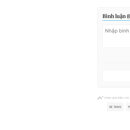
Bình luận (
Khám phá thêm chủ
XE TANG
P