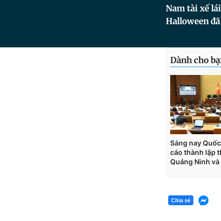
Nam tài xế lá
Halloween đã 
Chia sẻ