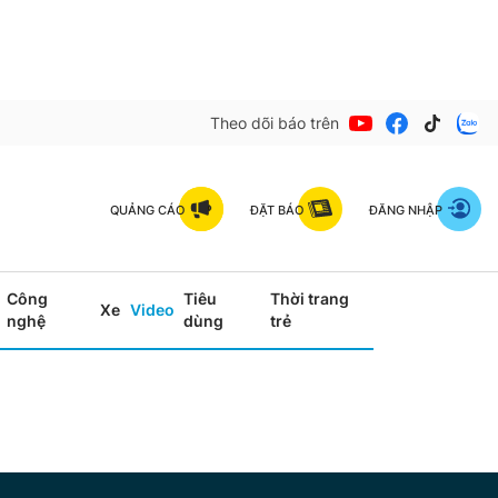
Theo dõi báo trên
QUẢNG CÁO
ĐẶT BÁO
ĐĂNG NHẬP
Công
Tiêu
Thời trang
Xe
Video
nghệ
dùng
trẻ