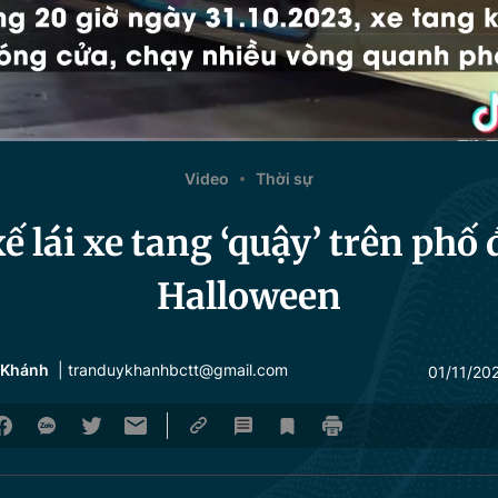
Video
Thời sự
xế lái xe tang ‘quậy’ trên phố
Halloween
 Khánh
| tranduykhanhbctt@gmail.com
01/11/20