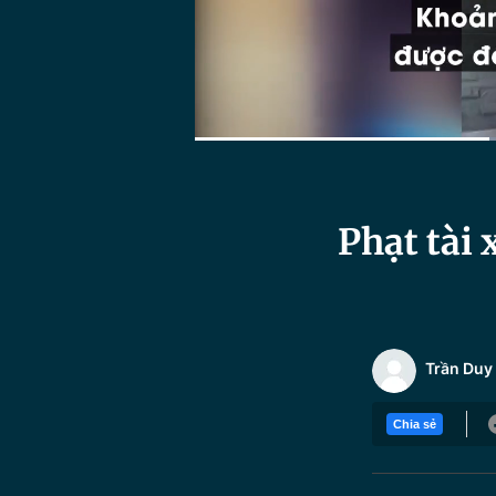
Current
0:23
/
Duration
1:21
Time
Phạt tài 
Trần Duy
Chia sẻ