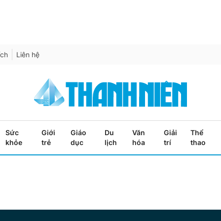
ích
Liên hệ
Sức
Giới
Giáo
Du
Văn
Giải
Thể
khỏe
trẻ
dục
lịch
hóa
trí
thao