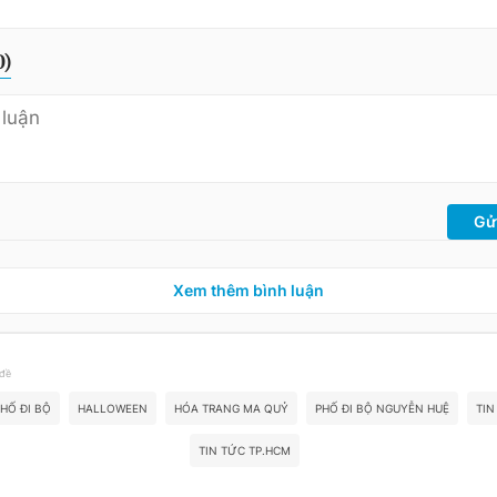
0
)
Gử
Xem thêm bình luận
 đề
HỐ ĐI BỘ
HALLOWEEN
HÓA TRANG MA QUỶ
PHỐ ĐI BỘ NGUYỄN HUỆ
TIN
TIN TỨC TP.HCM