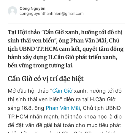
Chuyên mục khác
Công Nguyên
Tin đã xem
congnguyenthanhnien@gmail.com
Chào ngày mới
Tin 24h
Đăng xuất
Tại Hội thảo "Cần Giờ xanh, hướng tới đô thị
Tin thị trường
Tin 360
sinh thái ven biển", ông Phan Văn Mãi, Chủ
tịch UBND TP.HCM cam kết, quyết tâm đồng
Video
Magazine
hành xây dựng H.Cần Giờ phát triển xanh,
bền vững trong tương lai.
Cần Giờ có vị trí đặc biệt
Sản phẩm khác
Tiện ích
Mở đầu hội thảo "
Cần Giờ
Bạn cần biết
xanh, hướng tới đô
thị sinh thái ven biển" diễn ra tại H.Cần Giờ
sáng 16.8, ông
Phan Văn Mãi
, Chủ tịch UBND
Thông tin tòa soạn
Liên hệ quảng cáo
TP.HCM nhấn mạnh, hội thảo khoa học là dịp
để đặt vấn đề giải bài toán cho mục tiêu phát