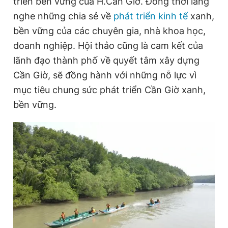
triển bền vững của H.Cần Giờ. Đồng thời lắng
nghe những chia sẻ về
phát triển kinh tế
xanh,
bền vững của các chuyên gia, nhà khoa học,
Đọc Thanh Niên trên điện thoại
doanh nghiệp. Hội thảo cũng là cam kết của
lãnh đạo thành phố về quyết tâm xây dựng
Cần Giờ, sẽ đồng hành với những nỗ lực vì
mục tiêu chung sức phát triển Cần Giờ xanh,
Theo dõi báo trên
bền vững.
Hotline
Liên hệ quảng cáo
0906 645 777
0908 780 404
Đặt báo
Quảng cáo
RSS
Tòa soạn
Chính sách bảo
Tổng biên tập: Nguyễn Ngọc Toàn
Phó tổng biên tập thường trực: Hải Thành
Phó tổng biên tập: Lâm Hiếu Dũng
Phó tổng biên tập: Trần Việt Hưng
Tổng thư ký tòa soạn: Đức Trung