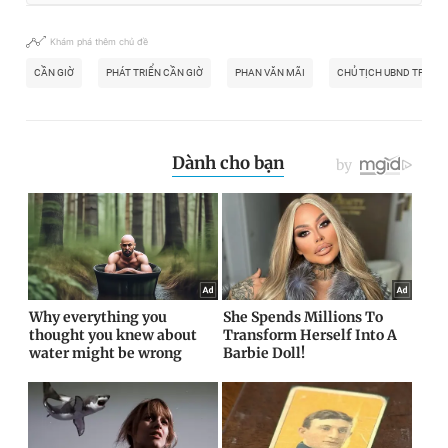
Khám phá thêm chủ đề
CẦN GIỜ
PHÁT TRIỂN CẦN GIỜ
PHAN VĂN MÃI
CHỦ TỊCH UBND TP.HCM