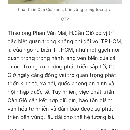
Giấy phép xuất bản số 110/GP - BTTTT cấp ngày 24.3.2020
Phát triển Cần Giờ xanh, bền vững trong tương lai
© 2003-2026 Bản quyền thuộc về Báo Thanh Niên. Cấm sao
chép dưới mọi hình thức nếu không có sự chấp thuận bằng văn
CTV
bản. Phát triển bởi ePi Technologies, JSC.
Theo ông Phan Văn Mãi, H.Cần Giờ có vị trí
đặc biệt quan trọng không chỉ đối với TP.HCM,
là cửa ngõ ra biển TP.HCM, như một gạch nối
quan trọng trong hành lang ven biển của cả
nước. Trong xu hướng phát triển sắp tới, Cần
Giờ ngày càng đóng vai trò quan trọng phát
triển kinh tế, xã hội, quốc phòng an ninh và
hội nhập quốc tế. Tuy nhiên, việc phát triển
Cần Giờ cần kết hợp giữ gìn, bảo tồn giá trị
văn hóa tự nhiên và đảm bảo được sự phát
triển bền vững, lâu dài cho thế hệ tương lai.