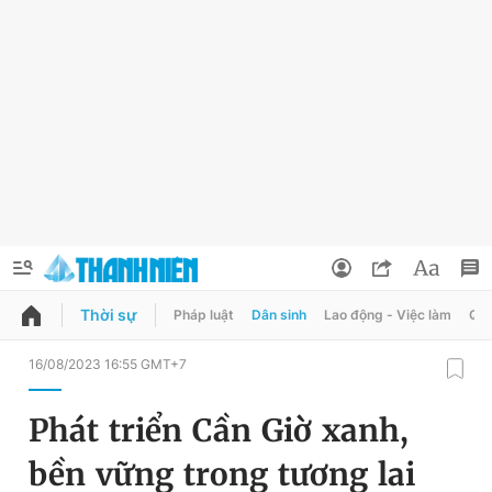
Thời sự
Pháp luật
Dân sinh
Lao động - Việc làm
Quy
QUẢNG CÁO
ĐẶT BÁO
16/08/2023 16:55 GMT+7
Thông tin tài khoản
Phát triển Cần Giờ xanh,
Đổi mật khẩu
Chuyên mục
bền vững trong tương lai
Tin đã lưu