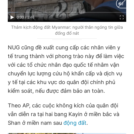
Giấy phép xuất bản số 110/GP - BTTTT cấp ngày 24.3.2020
© 2003-2026 Bản quyền thuộc về Báo Thanh Niên. Cấm sao
chép dưới mọi hình thức nếu không có sự chấp thuận bằng văn
C
0:00
/
D
1:46
bản. Phát triển bởi ePi Technologies, JSC.
u
u
Thảm kịch động đất Myanmar: người thân ngóng tin giữa
đống đổ nát
r
r
r
a
NUG cũng đề xuất cung cấp các nhân viên y
e
t
tế trung thành với phong trào này để làm việc
n
i
với các tổ chức nhân đạo quốc tế nhằm vận
t
o
chuyển lực lượng cứu hộ khẩn cấp và dịch vụ
T
n
y tế tại các khu vực do quân đội chính phủ
i
kiểm soát, nếu được đảm bảo an toàn.
m
Theo AP, các cuộc không kích của quân đội
e
vẫn diễn ra tại hai bang Kayin ở miền bắc và
Shan ở miền nam sau
động đất
.