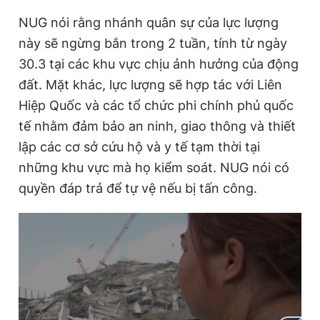
NUG nói rằng nhánh quân sự của lực lượng
này sẽ ngừng bắn trong 2 tuần, tính từ ngày
Đọc Thanh Niên trên điện thoại
30.3 tại các khu vực chịu ảnh hưởng của động
đất. Mặt khác, lực lượng sẽ hợp tác với Liên
Hiệp Quốc và các tổ chức phi chính phủ quốc
tế nhằm đảm bảo an ninh, giao thông và thiết
Theo dõi báo trên
lập các cơ sở cứu hộ và y tế tạm thời tại
những khu vực mà họ kiểm soát. NUG nói có
Hotline
Liên hệ quảng cáo
quyền đáp trả để tự vệ nếu bị tấn công.
0906 645 777
0908 780 404
Đặt báo
Quảng cáo
RSS
Tòa soạn
Chính sách bảo
Tổng biên tập: Nguyễn Ngọc Toàn
Phó tổng biên tập thường trực: Hải Thành
Phó tổng biên tập: Lâm Hiếu Dũng
Phó tổng biên tập: Trần Việt Hưng
Tổng thư ký tòa soạn: Đức Trung