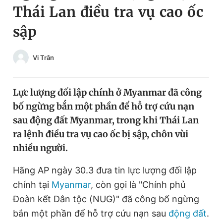
Thái Lan điều tra vụ cao ốc
Chuyên mục khác
Tin đã xem
sập
Chào ngày mới
Tin 24h
Đăng xuất
Vi Trân
Tin thị trường
Tin 360
Lực lượng đối lập chính ở Myanmar đã công
Video
Magazine
bố ngừng bắn một phần để hỗ trợ cứu nạn
sau động đất Myanmar, trong khi Thái Lan
Sản phẩm khác
ra lệnh điều tra vụ cao ốc bị sập, chôn vùi
nhiều người.
Tiện ích
Bạn cần biết
Hãng AP ngày 30.3 đưa tin lực lượng đối lập
Thông tin tòa soạn
Liên hệ quảng cáo
chính tại
Myanmar
, còn gọi là "Chính phủ
Đoàn kết Dân tộc (NUG)" đã công bố ngừng
bắn một phần để hỗ trợ cứu nạn sau
động đất
.