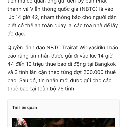
tiên mà cơ quan ông gửi đến Ủy ban Phát
t
o
thanh và Viễn thông quốc gia (NBTC) là vào
T
n
lúc 14 giờ 42, nhằm thông báo cho người dân
i
biết có thể an toàn quay lại các tòa nhà để lấy
m
đồ đạc.
e
Quyền lãnh đạo NBTC Trairat Wiriyasirikul báo
cáo rằng tin nhắn được gửi đi vào lúc 14 giờ
44 đến 10 triệu thuê bao di động tại Bangkok
và 3 tỉnh lân cận theo từng đợt 200.000 thuê
bao. Sau đó, tin nhắn mới được gửi cho các
thuê bao tại toàn bộ 76 tỉnh.
Tin liên quan