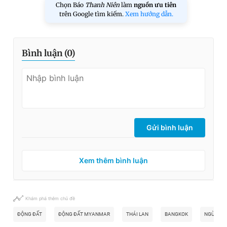
Chọn Báo
Thanh Niên
làm
nguồn ưu tiên
trên Google tìm kiếm.
Xem hướng dẫn.
Bình luận (
0
)
Gửi bình luận
Xem thêm bình luận
Khám phá thêm chủ đề
ĐỘNG ĐẤT
ĐỘNG ĐẤT MYANMAR
THÁI LAN
BANGKOK
NGỪNG B