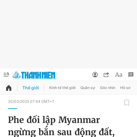
Thế giới
Kinh tế thế giới
Quân sự
Góc nhìn
Hồ sơ
QUẢNG CÁO
ĐẶT BÁO
30/03/2025 07:44 GMT+7
Thông tin tài khoản
Phe đối lập Myanmar
Đổi mật khẩu
Chuyên mục
ngừng bắn sau động đất,
Tin đã lưu