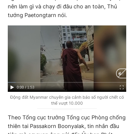
nên làm gì và chạy đi đâu cho an toàn, Thủ
tướng Paetongtarn nói.
C
0:00
/
D
1:53
u
u
Động đất Myanmar chuyên gia cảnh báo số người chết có
thể vượt 10.000
r
r
r
a
Theo Tổng cục trưởng Tổng cục Phòng chống
e
t
thiên tai Passakorn Boonyalak, tin nhắn đầu
n
i