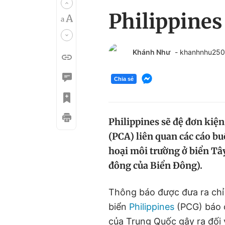
Philippines
Khánh Như
- khanhnhu25
Chia sẻ
Philippines sẽ đệ đơn kiệ
(PCA) liên quan các cáo b
hoại môi trường ở biển Tây
đông của Biển Đông).
Thông báo được đưa ra chỉ 
biển
Philippines
(PCG) báo c
của Trung Quốc gây ra đối 