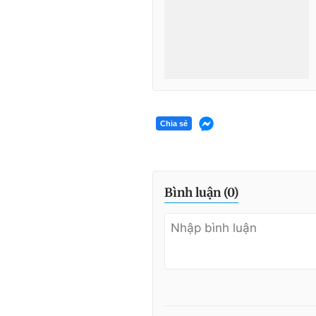
Chia sẻ
Bình luận (
0
)