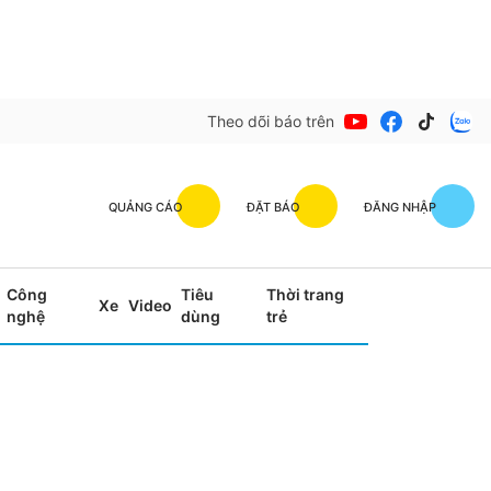
Theo dõi báo trên
QUẢNG CÁO
ĐẶT BÁO
ĐĂNG NHẬP
Công
Tiêu
Thời trang
Xe
Video
nghệ
dùng
trẻ