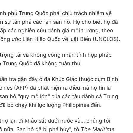
ính phủ Trung Quốc phải chịu trách nhiệm về
 sự tàn phá các rạn san hô. Họ cho biết họ đã
ấp các nghiên cứu đánh giá môi trường, theo
Công ước Liên Hiệp Quốc về luật Biển (UNCLOS).
g trọng tài và không công nhận tính hợp pháp
n Trung Quốc đã không tuân thủ.
uần tra gần đây ở đá Khúc Giác thuộc cụm Bình
ines (AFP) đã phát hiện ra điều mà họ tin là
san hô "quy mô lớn" của các tàu đánh cá Trung
ã bỏ chạy khi lực lượng Philippines đến.
 thợ lặn đi khảo sát dưới nước và... chúng tôi
 nữa. San hô đã bị phá hủy", tờ
The Maritime