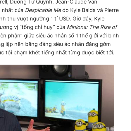
arell, Dương Tử Quỳnh, Jean-Claude Van
y nhất của
Despicable Me
do Kyle Balda và Pierre
nh thu vượt ngưỡng 1 tỉ USD. Giờ đây, Kyle
cương vị “tổng chỉ huy” của
Minions: The Rise of
n phận” giữa siêu ác nhân số 1 thế giới với binh
ng lập nên băng đảng siêu ác nhân đáng gờm
 tội phạm khét tiếng nhất từng được biết tới.