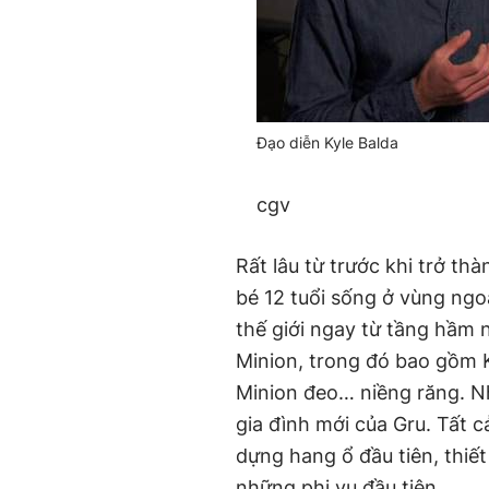
Đạo diễn Kyle Balda
cgv
Rất lâu từ trước khi trở th
bé 12 tuổi sống ở vùng ngo
thế giới ngay từ tầng hầm 
Minion, trong đó bao gồm Ke
Minion đeo… niềng răng. N
gia đình mới của Gru. Tất 
dựng hang ổ đầu tiên, thiế
những phi vụ đầu tiên.