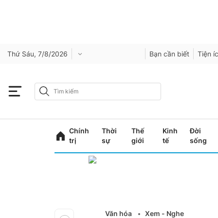
Thứ Sáu, 7/8/2026
Bạn cần biết
Tiện í
Chính
Thời
Thế
Kinh
Đời
trị
sự
giới
tế
sống
Văn hóa
Xem - Nghe