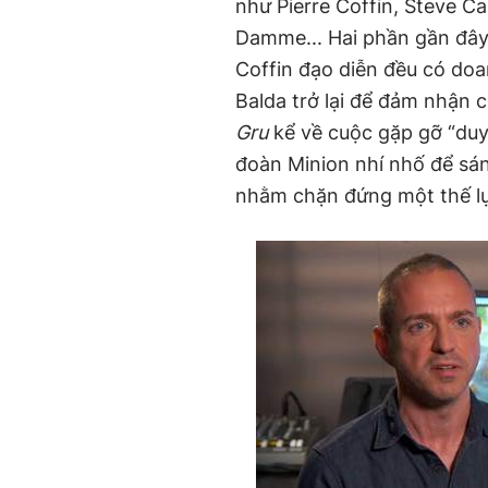
như Pierre Coffin, Steve C
Damme... Hai phần gần đâ
Coffin đạo diễn đều có doa
Balda trở lại để đảm nhận 
Gru
kể về cuộc gặp gỡ “duyê
đoàn Minion nhí nhố để sá
nhằm chặn đứng một thế lực