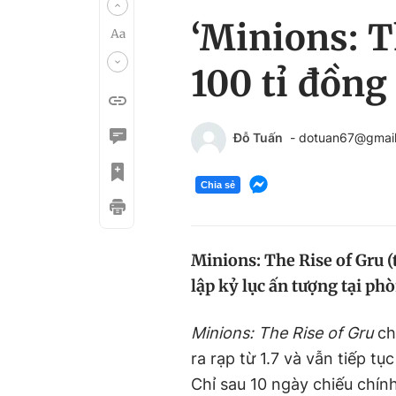
‘Minions: T
100 tỉ đồng
Đỗ Tuấn
- dotuan67@gmai
Chia sẻ
Minions: The Rise of Gru (t
lập kỷ lục ấn tượng tại ph
Minions: The Rise of Gru
ch
ra rạp từ 1.7 và vẫn tiếp tụ
Chỉ sau 10 ngày chiếu chí