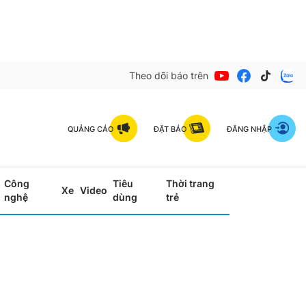
Theo dõi báo trên
QUẢNG CÁO
ĐẶT BÁO
ĐĂNG NHẬP
Công
Tiêu
Thời trang
Xe
Video
nghệ
dùng
trẻ