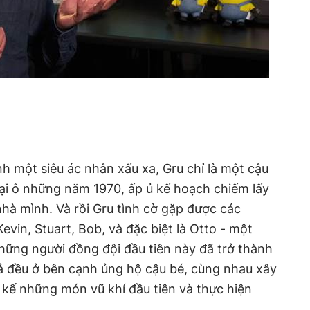
ành một siêu ác nhân xấu xa, Gru chỉ là một cậu
ại ô những năm 1970, ấp ủ kế hoạch chiếm lấy
nhà mình. Và rồi Gru tình cờ gặp được các
vin, Stuart, Bob, và đặc biệt là Otto - một
hững người đồng đội đầu tiên này đã trở thành
cả đều ở bên cạnh ủng hộ cậu bé, cùng nhau xây
t kế những món vũ khí đầu tiên và thực hiện